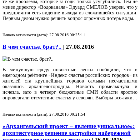
те же проблемы, которые за годы только усугубились. Тем не
менее директор «Водоканала» Эдуард СМЕЛОВ уверен, что у
предприятия есть видение выхода из сложившейся ситуации.
Первым делом нужно решить вопрос огромных потерь воды.
Начало активности (дата): 27.08.2016 00:25:11
В чем счастье, брат?..
|
27.08.2016
В минувшую среду новостные ленты сообщили, что в
ежегодном рейтинге «Индекс счастья российских городов» из
жителей ста крупнейших городов самыми несчастными
оказались архангелогородцы. Новость промелькнула и
исчезла, зато в четверг бюджетные СМИ области яростно
опровергали отсутствие счастья у северян. Выборы все-таки…
Начало активности (дата): 27.08.2016 00:21:54
«Архангельский проект – явление уникальное»:
архитектурное решение застройки набережной
соответствует мировым трендам
|
26.08.2016