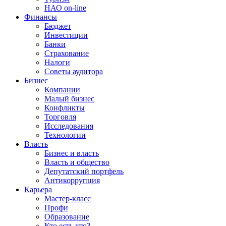
НАО on-line
Финансы
Бюджет
Инвестиции
Банки
Страхование
Налоги
Советы аудитора
Бизнес
Компании
Малый бизнес
Конфликты
Торговля
Исследования
Технологии
Власть
Бизнес и власть
Власть и общество
Депутатский портфель
Антикоррупция
Карьера
Мастер-класс
Профи
Образование
Кто есть кто?