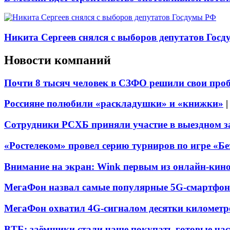
Никита Сергеев снялся с выборов депутатов Гос
Новости компаний
Почти 8 тысяч человек в СЗФО решили свои про
Россияне полюбили «раскладушки» и «книжки»
Сотрудники РСХБ приняли участие в выездном за
«Ростелеком» провел серию турниров по игре «Б
Внимание на экран: Wink первым из онлайн-кино
МегаФон назвал самые популярные 5G-смартфон
МегаФон охватил 4G-сигналом десятки километр
ВТБ: заёмщики стали чаще покупать готовые час