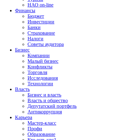
НАО on-line
Финансы
Бюджет
Инвестиции
Банки
Страхование
Налоги
Советы аудитора
Бизнес
Компании
Малый бизнес
Конфликты
Торговля
Исследования
Технологии
Власть
Бизнес и власть
Власть и общество
Депутатский портфель
Антикоррупция
Карьера
Мастер-класс
Профи
Образование
Кто есть кто?