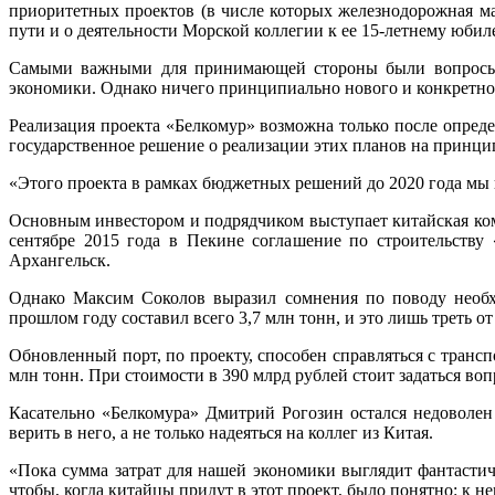
приоритетных проектов (в числе которых железнодорожная ма
пути и о деятельности Морской коллегии к ее 15-летнему юбил
Самыми важными для принимающей стороны были вопросы о
экономики. Однако ничего принципиально нового и конкретног
Реализация проекта «Белкомур» возможна только после опред
государственное решение о реализации этих планов на принци
«Этого проекта в рамках бюджетных решений до 2020 года мы
Основным инвестором и подрядчиком выступает китайская комп
сентябре 2015 года в Пекине соглашение по строительству
Архангельск.
Однако Максим Соколов выразил сомнения по поводу необхо
прошлом году составил всего 3,7 млн тонн, и это лишь треть 
Обновленный порт, по проекту, способен справляться с трансп
млн тонн. При стоимости в 390 млрд рублей стоит задаться во
Касательно «Белкомура» Дмитрий Рогозин остался недоволен
верить в него, а не только надеяться на коллег из Китая.
«Пока сумма затрат для нашей экономики выглядит фантастич
чтобы, когда китайцы придут в этот проект, было понятно: к