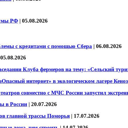
думы РФ
|
05.08.2026
блемы с кредитами с помощью Сбера
|
06.08.2026
|
05.08.2026
седании Клуба фермеров на тему: «Сельский тури
езОпасный интернет» в экологическом лагере Кено
театров совместно с МЧС России запустил экстре
ы в России
|
20.07.2026
ов главной трассы Поморья
|
17.07.2026
тные дома, чем строить
|
14.07.2026