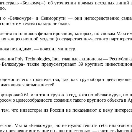
гистраль «Белкомур»), об уточнении прямых исходных линий в
ею.
 «Белкомуре» и Севморпути — они непосредственно связаны
о по этим темам сказано не было.
еления источников финансирования, которых, по словам Максима
пах концессионной модели (государственно-частного партнерств
 пока не видим», — пояснил министр.
ания Poly Technologies, Inc., главные акционеры — Республик
 «Белкомура» также предусматривает 39 крупных инвестицио
димости его строительства, так как грузооборот действующег
от имеющихся возможностей.
ортировкой 61 млн тонн грузов в год, хотя по «Белкомуру», по 
просом о целесообразности создания такого крупного объекта в 
 тем, что инвесторы из России не показывают к нему интереса
еской. Мы за «Белкомур», но не нужно тешить себя иллюзиями 
 нему проявляют внимание и наши инвесторы», — считает Дмитри