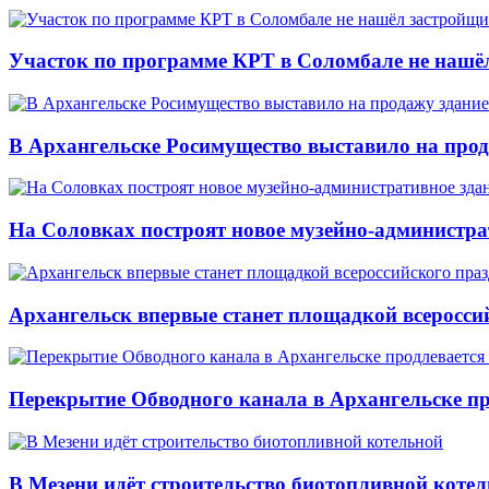
Участок по программе КРТ в Соломбале не нашё
В Архангельске Росимущество выставило на про
На Соловках построят новое музейно-администра
Архангельск впервые станет площадкой всеросси
Перекрытие Обводного канала в Архангельске про
В Мезени идёт строительство биотопливной коте