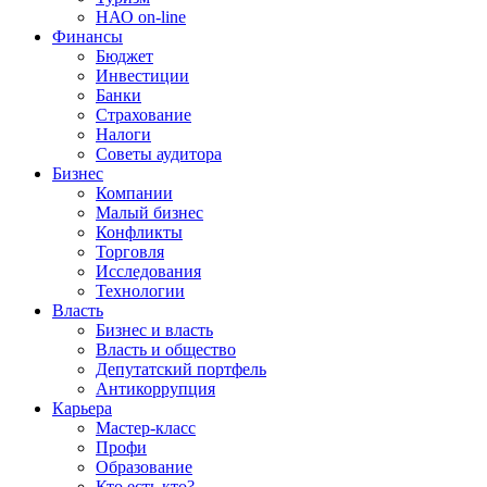
НАО on-line
Финансы
Бюджет
Инвестиции
Банки
Страхование
Налоги
Советы аудитора
Бизнес
Компании
Малый бизнес
Конфликты
Торговля
Исследования
Технологии
Власть
Бизнес и власть
Власть и общество
Депутатский портфель
Антикоррупция
Карьера
Мастер-класс
Профи
Образование
Кто есть кто?