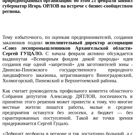
природоохранных организаций: об этом 21 февраля заявил
губернатор Игорь ОРЛОВ на встрече с бизнес-сообществом
региона.
Тему избыточного, по оценкам предпринимателей, создания
заказников поднял
исполнительный директор ассоциации
«Союз лесопромышленников Архангельской области»
Сергей ГУЦАЛО.
С начала февраля активно обсуждается
выдвинутая «Всемирным фондом дикой природы» идея
создания еще одной «запретной» для заготовителей зоны -
Двинско-Пинежского государственного природного
ландшафтного заказника, затрагивающего Виноградовский,
Холмогорский, Пинежский и Верхнетоемский районы.
Как считает руководитель профильного комитета областного
Собрания депутатов Александр ДЯТЛОВ, поспешность в
принятии этого решения может привести к тому, что многие
местные жители лишатся работы, малые и средние
предприятия останутся без лесосеки, а бюджет — без
гарантированных поступлений. Такой же точки зрения
придерживается Сергей Гуцало.
«Дефицит лесфонда в регионе и так достаточно большой, а с