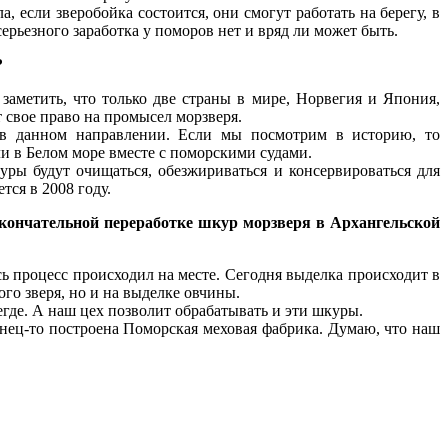
 если зверобойка состоится, они смогут работать на берегу, в
серьезного заработка у поморов нет и вряд ли может быть.
?
аметить, что только две страны в мире, Норвегия и Япония,
 свое право на промысел морзверя.
а в данном направлении. Если мы посмотрим в историю, то
и в Белом море вместе с поморскими судами.
ры будут очищаться, обезжириваться и консервироваться для
ся в 2008 году.
окончательной переработке шкур морзверя в Архангельской
ь процесс происходил на месте. Сегодня выделка происходит в
ого зверя, но и на выделке овчины.
егде. А наш цех позволит обрабатывать и эти шкуры.
нец-то построена Поморская меховая фабрика. Думаю, что наш