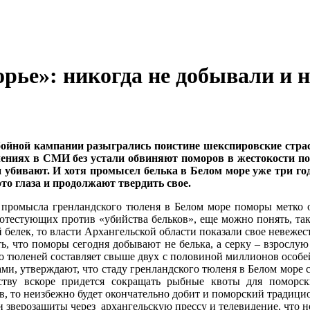
ье»: никогда не добывали и н
ойной кампании разыгрались поистине шекспировские страст
ениях в СМИ без устали обвиняют поморов в жестокости по
убивают. И хотя промысел белька в Белом море уже три года
то глаза и продолжают твердить свое.
 промысла гренландского тюленя в Белом море поморы метко о
тестующих против «убийства бельков», еще можно понять, так 
ый белек, то власти Архангельской области показали свое невеж
, что поморы сегодня добывают не белька, а серку – взрослую о
до тюленей составляет свыше двух с половиной миллионов особе
, утверждают, что стаду гренландского тюленя в Белом море се
рству вскоре придется сокращать рыбные квоты для поморск
в, то неизбежно будет окончательно добит и поморский тради
 зверозащиты через архангельскую прессу и телевидение, что 