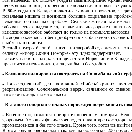
Мы надеемся, что сможем убедить администрацию Архангельско
необходимо понять, что регион не должен действовать в чужих 
В 80-е годы по Канаде прокатилась волна протестов, зверо
повальная нищета и возникли большие социальные проблемы
ведающая социальных проблем. Сельские жители там имеют д
забывать, что канадские лодки значительно дороже наших пом
канадские зверобои работают не только на промысле морзверя
Поморы также могли бы приобретать в собственность лодки. 
снабжать топливом.
Весной поморы были бы заняты на зверобойке, а летом на это
селедку. «Рибер-Скинн-Поморье» эту идею поддерживает.
Также у нас в планах, как это делается в Норвегии и в Канад
практически невозможно, а людям было бы удобно.
- Компания планировала построить на Соломбальской верфи
- На сегодняшний день компанией «Рибер-Скринн» построе
реорганизацией Соломбальской верфи, связанной со сменой 
изготовить лодки такого класса.
- Вы много говорили о планах норвежцев поддерживать пом
- Естественно, отдается приоритет коренным поморам. Вед
здоровьем. Хорошая физическая подготовка и крепкое здоровье
промысловиков и без того опасна. Кроме того, готовясь выйти
В этом году договоры были заключены более чем с 200 поморами