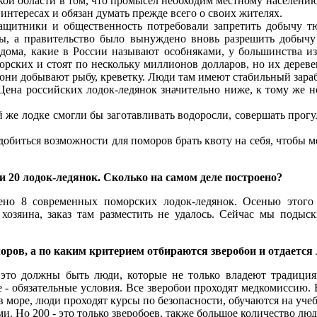
й области в том, что промысел необходим местному населению, 
интересах и обязан думать прежде всего о своих жителях.
защитники и общественность потребовали запретить добычу т
, а правительство было вынуждено вновь разрешить добычу 
ома, какие в России называют особняками, у большинства из
орских и стоят по нескольку миллионов долларов, но их дерев
, они добывают рыбу, креветку. Люди там имеют стабильный зара
Цена российских лодок-ледянок значительно ниже, к тому же но
й же лодке смогли бы заготавливать водоросли, совершать прог
е, добиться возможности для поморов брать квоту на себя, чтобы
 20 лодок-ледянок. Сколько на самом деле построено?
но 8 современных поморских лодок-ледянок. Осенью этого
хозяина, заказ там разместить не удалось. Сейчас мы подыс
оров, а по каким критерием отбираются зверобои и отдаетс
ь это должны быть люди, которые не только владеют традиц
 - обязательные условия. Все зверобои проходят медкомиссию. 
 в море, люди проходят курсы по безопасности, обучаются на уч
. Но 200 - это только зверобоев, также большое количество люде