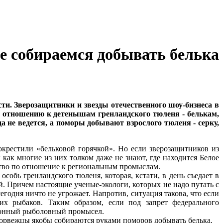
е собираемся добывать белька
и. Зверозащитники и звезды отечественного шоу-бизнеса в
 отношению к детенышам гренландского тюленя - белькам,
 не ведется, а поморы добывают взрослого тюленя - серку,
крестили «бельковой горячкой». Но если зверозащитников из
как многие из них толком даже не знают, где находится Белое
ество по отношение к региональным промыслам.
собь гренландского тюленя, которая, кстати, в день съедает в
й. Причем настоящие ученые-экологи, которых не надо путать с
годня ничто не угрожает. Напротив, ситуация такова, что если
их рыбаков. Таким образом, если под запрет федерального
ционный рыболовный промысел.
норвежцы якобы собираются руками поморов добывать белька.