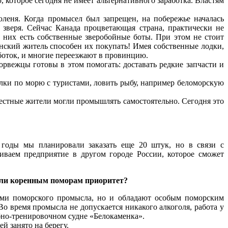
которое сегодня не имеет альтернативного заработка. Властям
юленя. Когда промысел был запрещен, на побережье началась
зверя. Сейчас Канада процветающая страна, практически не
 них есть собственные зверобойные боты. При этом не стоит
енский житель способен их покупать! Имея собственные лодки,
боток, и многие переезжают в провинцию.
рвежцы готовы в этом помогать: доставать редкие запчасти и
улки по морю с туристами, ловить рыбу, например беломорскую
 местные жители могли промышлять самостоятельно. Сегодня это
 годы мы планировали заказать еще 20 штук, но в связи с
киваем предприятие в другом городе России, которое сможет
я ли коренным поморам приоритет?
иями поморского промысла, но и обладают особым поморским
Во время промысла не допускается никакого алкоголя, работа у
ебно-тренировочном судне «Белокаменка».
й занято на берегу.