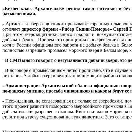
«Бизнес-класс Архангельск» решил самостоятельно и без
разъяснениями.
- Артисты и зверозащитники призывают коренных поморов к 
отмечает
директор фирмы «Рибер Скинн-Поморье» Серге
При этом зверозащитники много говорят и возмущаются жес
добывать белька. Причем это принципиальное решение связано
хотя в России официального запрета на добычу белька в Бело
полностью запрещать промысел морского зверя в Белом море, к
- В СМИ много говорят о негуманности добычи зверя, это д
- В договоре с промысловиком четко прописано, что в случае
не станет. А добыча серки ведется при помощи карабина с м
- Администрация Архангельской области официально попр
по-вашему мнению, просьба чиновников и каковы будут ее 
- Неожиданная, не согласованная не только со зверобоями, по
этого проект развития поморского зверобойного промысла в Б
добыча тюленя разрешена законом. Квота на вылов морзверя о
ставит под угрозу существование этих животных. Зато ее зап