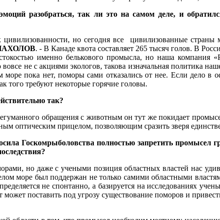
 эмоций разобраться, так ли это на самом деле, и обрати
цивилизованности, но сегодня все цивилизованные страны ми
й ПАХОЛОВ
. - В Канаде квота составляет 265 тысяч голов. В Рос
токостью именно белькового промысла, но наша компания «Р
 вовсе не с акциями экологов, такова изначальная политика наш
м море пока нет, поморы сами отказались от нее. Если дело в о
ак того требуют некоторые горячие головы.
ействительно так?
 негуманного обращения с животным он тут же покидает промысел
ощным оптическим прицелом, позволяющим сразить зверя единст
осила Госкомрыболовства полностью запретить промысел гр
последствия?
морами, но даже с учеными позиция областных властей нас удив
елом море был поддержан не только самими областными властям
пределяется не спонтанно, а базируется на исследованиях учены
рет может поставить под угрозу существование поморов и приве