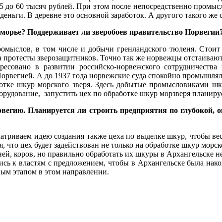
до 60 тысяч рублей. При этом после непосредственно промысла,
деньги. В деревне это основной заработок. А другого такого же 
Поморье? Поддерживает ли зверобоев правительство Норвегии
омыслов, в том числе и добычи гренландского тюленя. Стоит з
 протесты зверозащитников. Точно так же норвежцы отстаивают
ересовано в развитии российско-норвежского сотрудничеств
орвегией. А до 1937 года норвежские суда спокойно промышлял
отке шкур морского зверя. Здесь добытые промысловиками шку
рудование, запустить цех по обработке шкур морзверя планирует
рвегию. Планируется ли строить предприятия по глубокой, 
матриваем идею создания также цеха по выделке шкур, чтобы вес
, что цех будет задействован не только на обработке шкур морск
ней, коров, но правильно обработать их шкуры в Архангельске н
ись к властям с предложением, чтобы в Архангельске была нако
ым этапом в этом направлении.