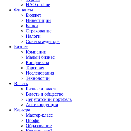
НАО on-line
Финансы
Бюджет
Инвестиции
Банки
Страхование
Налоги
Советы аудитора
Бизнес
Компании
Малый бизнес
Конфликты
Торговля
Исследования
Технологии
Власть
Бизнес и власть
Власть и общество
Депутатский портфель
Антикоррупция
Карьера
Мастер-класс
Профи
Образование
Кто есть кто?