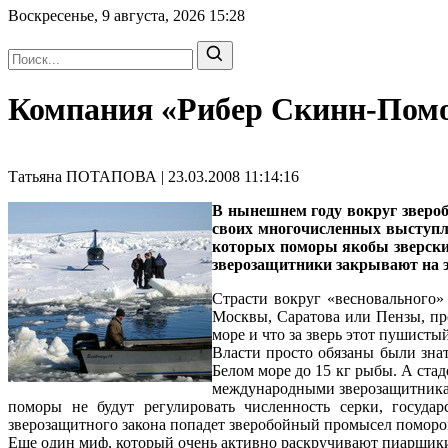
Воскресенье, 9 августа, 2026
15:28
Компания «Рибер Скинн-Помор
Татьяна ПОТАПОВА | 23.03.2008 11:14:16
В нынешнем году вокруг звероб
своих многочисленных выступл
которых поморы якобы зверски 
зверозащитники закрывают на э
Страсти вокруг «весновального»
Москвы, Саратова или Пензы, про
море и что за зверь этот пушист
Власти просто обязаны были знать
Белом море до 15 кг рыбы. А ста
международными зверозащитниками
поморы не будут регулировать численность серки, госуда
зверозащитного закона попадет зверобойный промысел поморо
Еще один миф, который очень активно раскручивают пиарщики