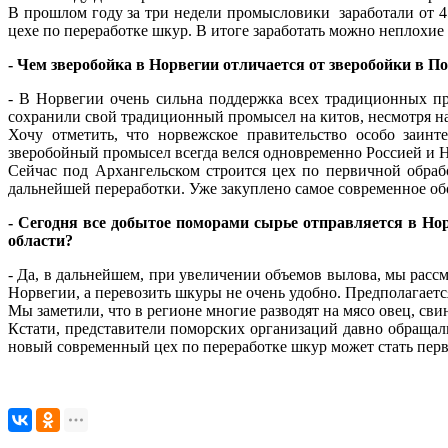
В прошлом году за три недели промысловики заработали от 45 
цехе по переработке шкур. В итоге заработать можно неплохие 
- Чем зверобойка в Норвегии отличается от зверобойки в 
- В Норвегии очень сильна поддержка всех традиционных пр
сохранили свой традиционный промысел на китов, несмотря на
Хочу отметить, что норвежское правительство особо заинт
зверобойный промысел всегда велся одновременно Россией и Н
Сейчас под Архангельском строится цех по первичной обраб
дальнейшей переработки. Уже закуплено самое современное обо
- Сегодня все добытое поморами сырье отправляется в Но
области?
- Да, в дальнейшем, при увеличении объемов вылова, мы расс
Норвегии, а перевозить шкуры не очень удобно. Предполагается
Мы заметили, что в регионе многие разводят на мясо овец, сви
Кстати, представители поморских организаций давно обращал
новый современный цех по переработке шкур может стать перв