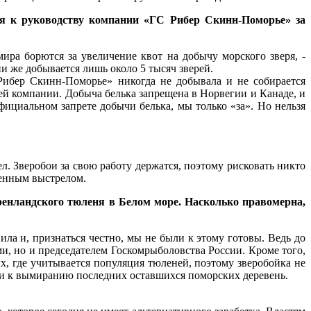
лся к руководству компании «ГС Рибер Скинн-Поморье» за
ра борются за увеличение квот на добычу морского зверя, -
сии же добывается лишь около 5 тысяч зверей.
ибер Скинн-Поморье» никогда не добывала и не собирается
ей компании. Добыча белька запрещена в Норвегии и Канаде, и
фициальном запрете добычи белька, мы только «за». Но нельзя
. Зверобои за свою работу держатся, поэтому рисковать никто
венным выстрелом.
енландского тюленя в Белом море. Насколько правомерна,
ила и, признаться честно, мы не были к этому готовы. Ведь до
и, но и председателем Госкомрыболовства России. Кроме того,
х, где учитывается популяция тюленей, поэтому зверобойка не
сти к вымиранию последних оставшихся поморских деревень.