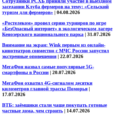
Сотрудники РСХБ приняли участие в выездном
заседании Клуба фермеров на тему: «Сельский
туризм для фермеров»
|
04.08.2026
«Ростелеком» провел серию турниров по игре
«БезОпасный интернет» в экологическом лагере
Кенозерского национального парка
|
31.07.2026
Внимание на экран: Wink первым из онлайн-
кинотеатров совместно с МЧС России запустил
экстренные оповещения
|
22.07.2026
МегаФон назвал самые популярные 5G-
смартфоны в России
|
20.07.2026
МегаФон охватил 4G-сигналом десятки
километров главной трассы Поморья
|
17.07.2026
ВТБ: заёмщики стали чаще покупать готовые
частные дома, чем строить
|
14.07.2026