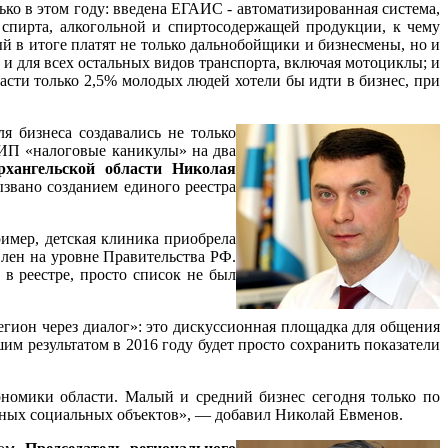
ько в этом году: введена ЕГАИС - автоматизированная система,
о спирта, алкогольной и спиртосодержащей продукции, к чему
ый в итоге платят не только дальнобойщики и бизнесмены, но и
 и для всех остальных видов транспорта, включая мотоциклы; и
асти только 2,5% молодых людей хотели бы идти в бизнес, при
я бизнеса создавались не только
 ИП «налоговые каникулы» на два
рхангельской области Николая
звано созданием единого реестра
имер, детская клиника приобрела
влен на уровне Правительства РФ.
 в реестре, просто список не был
егион через диалог»: это дискуссионная площадка для общения
им результатом в 2016 году будет просто сохранить показатели
ономики области. Малый и средний бизнес сегодня только по
упных социальных объектов», — добавил Николай Евменов.