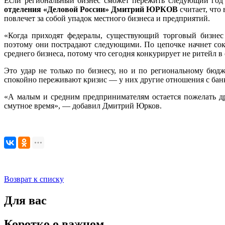
Если региональный бизнес сможет пережить следующий год н
отделения «Деловой России» Дмитрий ЮРКОВ
считает, что
повлечет за собой упадок местного бизнеса и предприятий.
«Когда приходят федералы, существующий торговый бизнес
поэтому они пострадают следующими. По цепочке начнет сок
среднего бизнеса, потому что сегодня конкурирует не ритейл
Это удар не только по бизнесу, но и по региональному бю
спокойно переживают кризис — у них другие отношения с бан
«А малым и средним предпринимателям остается пожелать дру
смутное время», — добавил Дмитрий Юрков.
Возврат к списку
Для вас
Коротко о важном