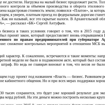
 не достигли. Нагрузка на малый бизнес продолжает расти. Тол
енного контроля за объемом производства и оборота этиловог
шена кадастровая стоимость земли; появился «Платон», за котор
дущем, я уверен, платным проезд по федеральным дорогам станет
 Как ни называй, все это скрытые налоги. В Архангельской обл
%», — рассказал «БК» Сергей Антуфьев.
бизнеса в таких условиях говорит о том, что в 2015 году дл
 был принят закон, который предоставляет вновь открывшимся
енного по правам предпринимателей при губернаторе А
ение: снижение контрольных мероприятий в отношении МСБ вы
ий характер. К сожалению, встречаются и такие моменты: напр
ретной модели не было в подзаконном акте, который был соста
штраф. Но ведь не главврач виноват в том, что весов не было
ющем году проект под названием «Власть — бизнес. Развиваем р
 не кабинетного общения. Но и при всех мерах поддержки хорош
30 тысяч сохранится, это будет уже хороший результат для эк
два млрд рублей. На эти деньги можно построить несколько кр