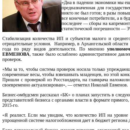
«Дна в падении экономики мы еще
предназначенная для государств
никто не был готов; в разы повы
все конечные потребители, а в бу
последнее — сборы на капремонт.
статистической погрешности — 3
Стабилизация количества ИП и субъектов малого и среднего 
отрицательные условия. Например, в Архангельской области
года по ряду видов деятельности. По мнению
уполномоч
ЕВМЕНОВА
, также было ослаблено административное давл
проверок.
«Мы за то, чтобы система проверок носила только упреждающ
современные весы, чтобы взвешивать младенцев, но этой конк
Пришли с проверкой из Росстандарта, на главврача наложили 
своевременно актуализирован», — отметил Николай Евменов.
Бизнес-омбудсмен рассказал «БК» о планах запустить в следу
представителей бизнеса с органами власти в формате прямого,
2015-го.
«Я реалист. Если мы увидим, что количество ИП на уровне 
упрощенной системе налогообложения дает в бюджет региона 