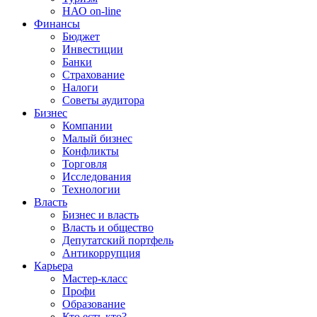
НАО on-line
Финансы
Бюджет
Инвестиции
Банки
Страхование
Налоги
Советы аудитора
Бизнес
Компании
Малый бизнес
Конфликты
Торговля
Исследования
Технологии
Власть
Бизнес и власть
Власть и общество
Депутатский портфель
Антикоррупция
Карьера
Мастер-класс
Профи
Образование
Кто есть кто?