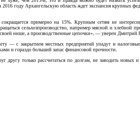
е хуже, чем 2015-й, это и правда можно будет назвать успе
 в 2016 году Архангельскую область ждет экспансия крупных фед
 сокращается примерно на 15%. Крупным сетям не интересн
ращаться сельхозпроизводство, например мясной и хлебной пр
 в своей нише, а производственные цепочки», — уверен Дмитрий
джету — с закрытием местных предприятий упадут и налоговы
ками и гораздо больший запас финансовой прочности.
г другу только рассчитаться по долгам, не заводить новых и 