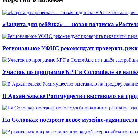
«Защита для ребёнка» — новая подписка «Ростеле
Региональное УФНС рекомендует проверить рекв
Участок по программе КРТ в Соломбале не нашё
В Архангельске Росимущество выставило на про
На Соловках построят новое музейно-администра