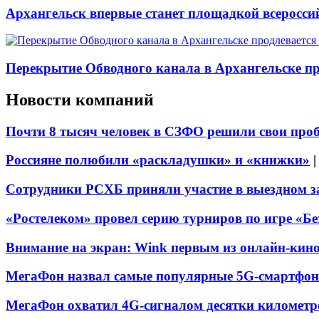
Архангельск впервые станет площадкой всеросси
Перекрытие Обводного канала в Архангельске про
Новости компаний
Почти 8 тысяч человек в СЗФО решили свои про
Россияне полюбили «раскладушки» и «книжки»
Сотрудники РСХБ приняли участие в выездном за
«Ростелеком» провел серию турниров по игре «Б
Внимание на экран: Wink первым из онлайн-кино
МегаФон назвал самые популярные 5G-смартфон
МегаФон охватил 4G-сигналом десятки километр