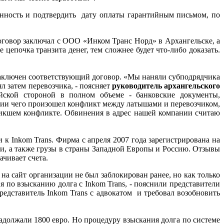
енность и подтвердить дату оплаты гарантийным письмом, по
договор заключал с ООО «Инком Транс Норд» в Архангельске, а
 цепочка транзита денег, тем сложнее будет что-либо доказать.
 заключен соответствующий договор. «Мы наняли субподрядчика
ял затем перевозчика, - поясняет
руководитель архангельского
йской стороной в полном объеме - банковские документы,
нии чего произошел конфликт между латышами и перевозчиком,
зникшем конфликте. Обвинения в адрес нашей компании считаю
к Inkom Trans. Фирма с апреля 2007 года зарегистрирована на
ии, а также грузы в страны Западной Европы и Россию. Отзывы
ачивает счета.
на сайт организации не был заблокирован ранее, но как только
 по взысканию долга с Inkom Trans, - пояснили представители
едставитель Inkom Trans с адвокатом и требовал возобновить
 задолжали 1800 евро. Но процедуру взыскания долга по системе