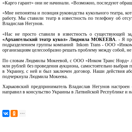
«Карго гарант» они не начинали. «Возможно, последуют обраще
«Мне непонятна и позиция руководства кукольного театра, ко
работу. Мы ставили театр в известность по телефону об отс
Владислав Негунов.
«Нас не просто ставили в известность о существующей зад
«Архангельский театр кукол» Людмила МОКЕЕВА
. - Я п
подразделением группы компаний Inkom Trans - ООО «Инком 
организациям целесообразно решать проблему между собой, не 
По словам Людмилы Мокеевой, с ООО «Инком Транс Норд» Арх
млн рублей без проведения аукциона, самостоятельно выбрав
в Украину, с ней и был заключен договор. Наши действия аб
подчеркнула Людмила Мокеева.
Харьковский предприниматель Владислав Негунов настроен 
направил в консульство Украины в Латвийской Республике и 