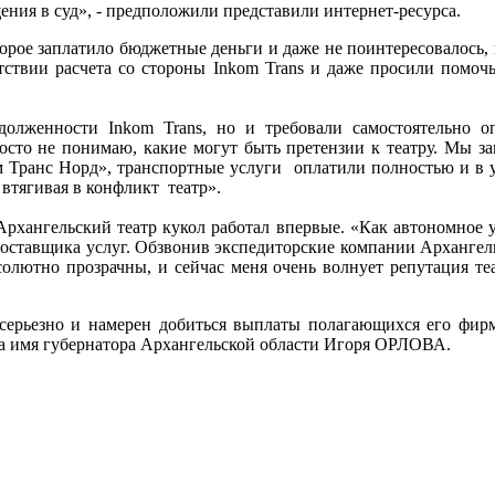
ния в суд», - предположили представили интернет-ресурса.
торое заплатило бюджетные деньги и даже не поинтересовалось,
утствии расчета со стороны Inkom Trans и даже просили помочь
олженности Inkom Trans, но и требовали самостоятельно оп
росто не понимаю, какие могут быть претензии к театру. Мы з
Транс Норд», транспортные услуги оплатили полностью и в ус
втягивая в конфликт театр».
ангельский театр кукол работал впервые. «Как автономное у
 поставщика услуг. Обзвонив экспедиторские компании Архангел
солютно прозрачны, и сейчас меня очень волнует репутация т
серьезно и намерен добиться выплаты полагающихся его фирм
на имя губернатора Архангельской области Игоря ОРЛОВА.