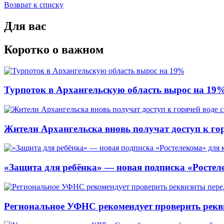
Возврат к списку
Для вас
Коротко о важном
Турпоток в Архангельскую область вырос на 19
Жители Архангельска вновь получат доступ к горя
«Защита для ребёнка» — новая подписка «Ростеле
Региональное УФНС рекомендует проверить рекв