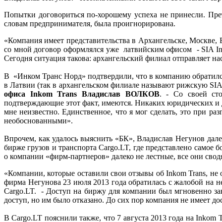
Попытки договориться по-хорошему успеха не принесли. Пре
словам предпринимателя, была проигнорирована.
«Компания имеет представительства в Архангельске, Москве, 
со мной договор оформлялся уже латвийским офисом - SIA Inkom
Сегодня ситуация такова: архангельский филиал отправляет нас 
В «Инком Транс Норд» подтвердили, что в компанию обратился
в Латвии (так в архангельском филиале называют рижскую SIA 
офиса Inkom Trans Владислав ВОЛКОВ
. - Со своей ст
подтверждающие этот факт, имеются. Никаких юридических и 
мне неизвестно. Единственное, что я мог сделать, это при 
необоснованными».
Впрочем, как удалось выяснить «БК», Владислав Негунов дале
бирже грузов и транспорта Cargo.LT, где представлено самое
о компании «фирм-партнеров» далеко не лестные, все они сводят
«Компании, которые оставили свои отзывы об Inkom Trans, не 
фирма Негунова 23 июля 2013 года обратилась с жалобой на н
Cargo.LT. - Доступ на биржу для компании был мгновенно за
доступ, но им было отказано. До сих пор компания не имеет до
В Cargo.LT пояснили также, что 7 августа 2013 года на Inkom 