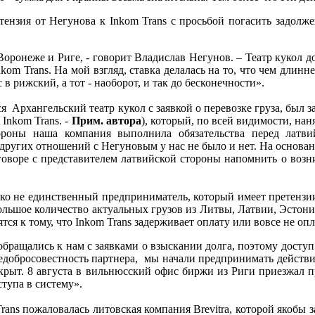
тензия от Негунова к Inkom Trans с просьбой погасить задолж
Воронеже и Риге, - говорит Владислав Негунов. – Театр кукол 
 Trans. На мой взгляд, ставка делалась на то, что чем длиннее
в рижский, а тот - наоборот, и так до бесконечности».
 Архангельский театр кукол с заявкой о перевозке груза, был
Inkom Trans. -
Прим. автора
), который, по всей видимости, нан
ороны наша компания выполнила обязательства перед латви
других отношений с Негуновым у нас не было и нет. На основа
разговоре с представителем латвийской стороны напомнить о во
ко не единственный предприниматель, который имеет претензии 
 большое количество актуальных грузов из Литвы, Латвии, Эстон
ся к тому, что Inkom Trans задерживает оплату или вовсе не опл
обращались к нам с заявками о взыскании долга, поэтому доступ 
едобросовестность партнера, мы начали предпринимать действия
крыт. 8 августа в вильнюсский офис биржи из Риги приезжал пр
ступа в систему».
Trans пожаловалась литовская компания Brevitra, которой якобы