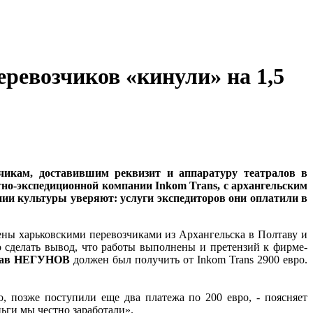
ревозчиков «кинули» на 1,5
зчикам, доставившим реквизит и аппаратуру театралов в
ортно-экспедиционной компании Inkom Trans, с архангельским
ии культуры уверяют: услуги экспедиторов они оплатили в
лены харьковскими перевозчиками из Архангельска в Полтаву и
 сделать вывод, что работы выполнены и претензий к фирме-
слав НЕГУНОВ
должен был получить от Inkom Trans 2900 евро.
о, позже поступили еще два платежа по 200 евро, - поясняет
ньги мы честно заработали».