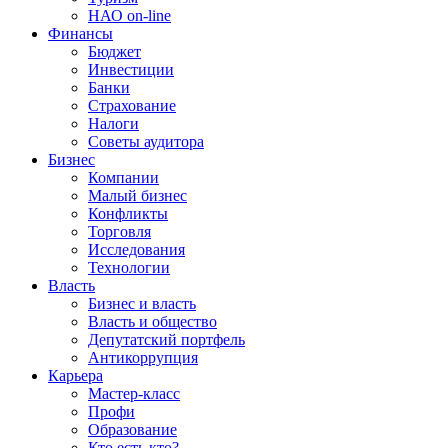
НАО on-line
Финансы
Бюджет
Инвестиции
Банки
Страхование
Налоги
Советы аудитора
Бизнес
Компании
Малый бизнес
Конфликты
Торговля
Исследования
Технологии
Власть
Бизнес и власть
Власть и общество
Депутатский портфель
Антикоррупция
Карьера
Мастер-класс
Профи
Образование
Кто есть кто?