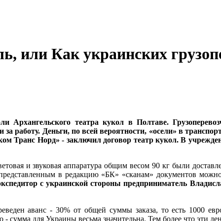
ь, или Как украинских грузопе
ли Архангельского театра кукол в Полтаве. Грузоперево
ли за работу. Деньги, по всей вероятности, «осели» в трансп
 Транс Норд» - заключил договор театр кукол. В учрежден
ветовая и звуковая аппаратура общим весом 90 кг были достав
 представленным в редакцию «БК» «сканам» документов можно
экспедитор с украинской стороны предприниматель Влади
еведен аванс - 30% от общей суммы заказа, то есть 1000 евр
 - сумма для Украины весьма значительна. Тем более что эти де