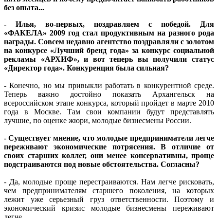
без опыта...
- Илья, во-первых, поздравляем с победой. Для
«ФАКЕЛА» 2009 год стал продуктивным на разного рода
награды. Совсем недавно агентство поздравляли с золотом
на конкурсе «Лучший бренд года» за конкурс социальной
рекламы «АРХИФ», и вот теперь вы получили статус
«Директор года». Конкуренция была сильная?
- Конечно, но мы привыкли работать в конкурентной среде.
Теперь важно достойно показать Архангельск на
всероссийском этапе конкурса, который пройдет в марте 2010
года в Москве. Там свои компании будут представлять
лучшие, по оценке жюри, молодые бизнесмены России.
- Существует мнение, что молодые предприниматели легче
переживают экономические потрясения. В отличие от
своих старших коллег, они менее консервативны, проще
подстраиваются под новые обстоятельства. Согласны?
- Да, молодые проще перестраиваются. Нам легче рисковать,
чем предпринимателям старшего поколения, на которых
лежит уже серьезный груз ответственности. Поэтому и
экономический кризис молодые бизнесмены переживают
легче.