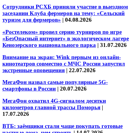
Сотрудники РСХБ приняли участие в выездном
заседании Клуба фермеров на тему: «Сельский
туризм для фермеров»
|
04.08.2026
«Ростелеком» провел серию турниров по игре
«БезОпасный интернет» в экологическом лагере
Кенозерского национального парка
|
31.07.2026
Внимание на экран: Wink первым из онлайн-
кинотеатров совместно с МЧС России запустил
экстренные оповещения
|
22.07.2026
МегаФон назвал самые популярные 5G-
смартфоны в России
|
20.07.2026
МегаФон охватил 4G-сигналом десятки
километров главной трассы Поморья
|
17.07.2026
ВТБ: заёмщики стали чаще покупать готовые
частные дома, чем строить
|
14.07.2026