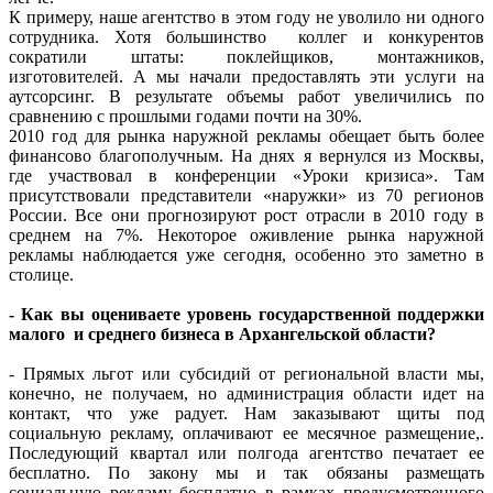
К примеру, наше агентство в этом году не уволило ни одного
сотрудника. Хотя большинство коллег и конкурентов
сократили штаты: поклейщиков, монтажников,
изготовителей. А мы начали предоставлять эти услуги на
аутсорсинг. В результате объемы работ увеличились по
сравнению с прошлыми годами почти на 30%.
2010 год для рынка наружной рекламы обещает быть более
финансово благополучным. На днях я вернулся из Москвы,
где участвовал в конференции «Уроки кризиса». Там
присутствовали представители «наружки» из 70 регионов
России. Все они прогнозируют рост отрасли в 2010 году в
среднем на 7%. Некоторое оживление рынка наружной
рекламы наблюдается уже сегодня, особенно это заметно в
столице.
- Как вы оцениваете уровень государственной поддержки
малого и среднего бизнеса в Архангельской области?
- Прямых льгот или субсидий от региональной власти мы,
конечно, не получаем, но администрация области идет на
контакт, что уже радует. Нам заказывают щиты под
социальную рекламу, оплачивают ее месячное размещение,.
Последующий квартал или полгода агентство печатает ее
бесплатно. По закону мы и так обязаны размещать
социальную рекламу бесплатно в рамках предусмотренного