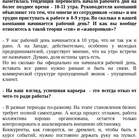
наметилась тенденция переносить начало рабочего дня на
более позднее время - 10-11 утра. Руководители компаний
объясняют это тем, что многие из сотрудников «совы» и им
трудно приступать к работе в 8-9 утра. Во сколько в вашей
компании начинается рабочий день? И как вы вообще
относитесь к такой теории «сов» и «жаворонков»?
- У нас рабочий день начинается в 10 утра, что не так уж и
рано. А на Западе, действительно, особенно у молодых
предпринимателей, существует мнение, что на утро встречи
не назначают. Думаю, доля истины здесь есть.
Но во сколько бы официально ни начинался рабочий день,
вставать все равно нужно раньше и быть на связи. В
коммерческой структуре пропущенный звонок - упущенный
клиент.
- На ваш взгляд, успешная карьера - это всегда отказ от
чего-то ради работы?
- В разные периоды по-разному. На этапе становления бизнес
требует полной самоотдачи. А когда процесс отлажен, работа
коллектива хорошо организована, остается только
контролировать и анализировать внешнюю обстановку.
Конкуренты, как говорится, не дремлют, и, чтобы быть в
курсе событий, нужно постоянно держать руку на пульсе.