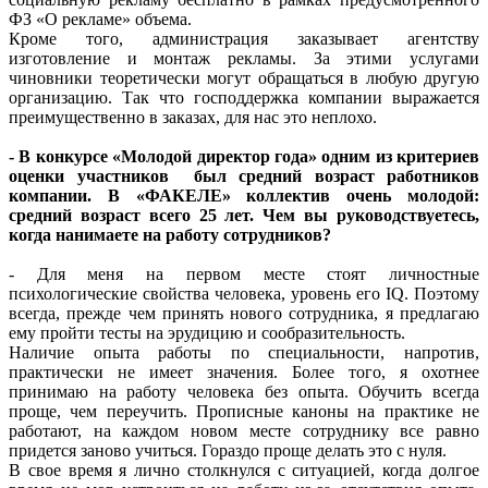
ФЗ «О рекламе» объема.
Кроме того, администрация заказывает агентству
изготовление и монтаж рекламы. За этими услугами
чиновники теоретически могут обращаться в любую другую
организацию. Так что господдержка компании выражается
преимущественно в заказах, для нас это неплохо.
- В конкурсе «Молодой директор года» одним из критериев
оценки участников был средний возраст работников
компании. В «ФАКЕЛЕ» коллектив очень молодой:
средний возраст всего 25 лет. Чем вы руководствуетесь,
когда нанимаете на работу сотрудников?
- Для меня на первом месте стоят личностные
психологические свойства человека, уровень его IQ. Поэтому
всегда, прежде чем принять нового сотрудника, я предлагаю
ему пройти тесты на эрудицию и сообразительность.
Наличие опыта работы по специальности, напротив,
практически не имеет значения. Более того, я охотнее
принимаю на работу человека без опыта. Обучить всегда
проще, чем переучить. Прописные каноны на практике не
работают, на каждом новом месте сотруднику все равно
придется заново учиться. Гораздо проще делать это с нуля.
В свое время я лично столкнулся с ситуацией, когда долгое