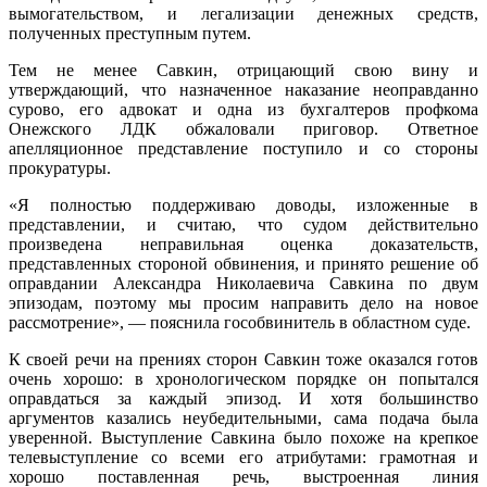
вымогательством, и легализации денежных средств,
полученных преступным путем.
Тем не менее Савкин, отрицающий свою вину и
утверждающий, что назначенное наказание неоправданно
сурово, его адвокат и одна из бухгалтеров профкома
Онежского ЛДК обжаловали приговор. Ответное
апелляционное представление поступило и со стороны
прокуратуры.
«Я полностью поддерживаю доводы, изложенные в
представлении, и считаю, что судом действительно
произведена неправильная оценка доказательств,
представленных стороной обвинения, и принято решение об
оправдании Александра Николаевича Савкина по двум
эпизодам, поэтому мы просим направить дело на новое
рассмотрение», — пояснила гособвинитель в областном суде.
К своей речи на прениях сторон Савкин тоже оказался готов
очень хорошо: в хронологическом порядке он попытался
оправдаться за каждый эпизод. И хотя большинство
аргументов казались неубедительными, сама подача была
уверенной. Выступление Савкина было похоже на крепкое
телевыступление со всеми его атрибутами: грамотная и
хорошо поставленная речь, выстроенная линия