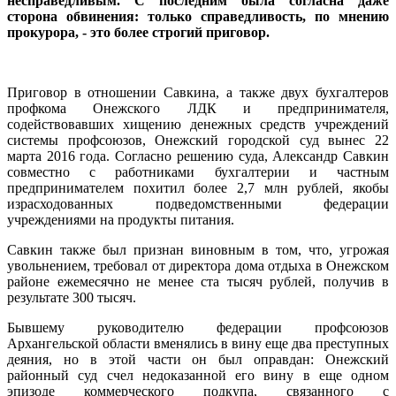
несправедливым. С последним была согласна даже
сторона обвинения: только справедливость, по мнению
прокурора, - это более строгий приговор.
Приговор в отношении Савкина, а также двух бухгалтеров
профкома Онежского ЛДК и предпринимателя,
содействовавших хищению денежных средств учреждений
системы профсоюзов, Онежский городской суд вынес 22
марта 2016 года. Согласно решению суда, Александр Савкин
совместно с работниками бухгалтерии и частным
предпринимателем похитил более 2,7 млн рублей, якобы
израсходованных подведомственными федерации
учреждениями на продукты питания.
Савкин также был признан виновным в том, что, угрожая
увольнением, требовал от директора дома отдыха в Онежском
районе ежемесячно не менее ста тысяч рублей, получив в
результате 300 тысяч.
Бывшему руководителю федерации профсоюзов
Архангельской области вменялись в вину еще два преступных
деяния, но в этой части он был оправдан: Онежский
районный суд счел недоказанной его вину в еще одном
эпизоде коммерческого подкупа, связанного с