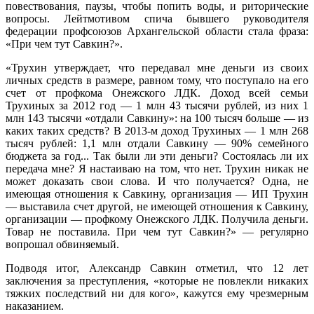
повествования, паузы, чтобы попить воды, и риторические
вопросы. Лейтмотивом спича бывшего руководителя
федерации профсоюзов Архангельской области стала фраза:
«При чем тут Савкин?».
«Трухин утверждает, что передавал мне деньги из своих
личных средств в размере, равном тому, что поступало на его
счет от профкома Онежского ЛДК. Доход всей семьи
Трухиных за 2012 год — 1 млн 43 тысячи рублей, из них 1
млн 143 тысячи «отдали Савкину»: на 100 тысяч больше — из
каких таких средств? В 2013-м доход Трухиных — 1 млн 268
тысяч рублей: 1,1 млн отдали Савкину — 90% семейного
бюджета за год... Так были ли эти деньги? Состоялась ли их
передача мне? Я настаиваю на том, что нет. Трухин никак не
может доказать свои слова. И что получается? Одна, не
имеющая отношения к Савкину, организация — ИП Трухин
— выставила счет другой, не имеющей отношения к Савкину,
организации — профкому Онежского ЛДК. Получила деньги.
Товар не поставила. При чем тут Савкин?» — регулярно
вопрошал обвиняемый.
Подводя итог, Александр Савкин отметил, что 12 лет
заключения за преступления, «которые не повлекли никаких
тяжких последствий ни для кого», кажутся ему чрезмерным
наказанием.