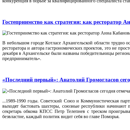
конкуренция в борьбе за квалифицированного специалиста стан
Гостеприимство как стратегия: как ресторатор 
В небольшом городе Котласе Архангельской области трудно 
ресторатора и автора гастрономических проектов, это не прос
декабря в Архангельске были названы победительницы регион
предприниматель».
«Последний первый»: Анатолий Громогласов сегод
...1989-1990 годы. Советский Союз и Коммунистическая пар
выходят бастовать шахтеры, союзные республики начинают п
секретарь обкома КПСС Петр Телепнев с треском проигрыва
безвластие, каждый политик видит себя во главе Поморья.