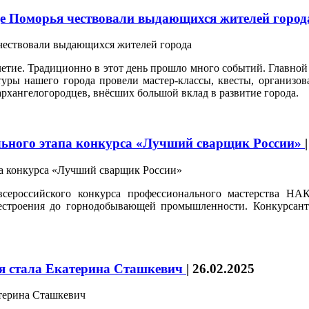
ице Поморья чествовали выдающихся жителей горо
-летие. Традиционно в этот день прошло много событий. Главно
туры нашего города провели мастер-классы, квесты, организо
рхангелогородцев, внёсших большой вклад в развитие города.
ального этапа конкурса «Лучший сварщик России»
всероссийского конкурса профессионального мастерства Н
естроения до горнодобывающей промышленности. Конкурсанты
ия стала Екатерина Сташкевич
|
26.02.2025