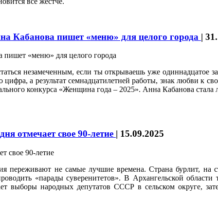
овится всё жёстче.
Анна Кабанова пишет «меню» для целого города
|
31
остаться незамеченным, если ты открываешь уже одиннадцато
то цифра, а результат семнадцатилетней работы, знак любви к св
ального конкурса «Женщина года – 2025». Анна Кабанова стала
ня отмечает свое 90-летие
|
15.09.2025
тия переживают не самые лучшие времена. Страна бурлит, на с
роводить «парады суверенитетов». В Архангельской области т
ет выборы народных депутатов СССР в сельском округе, затем