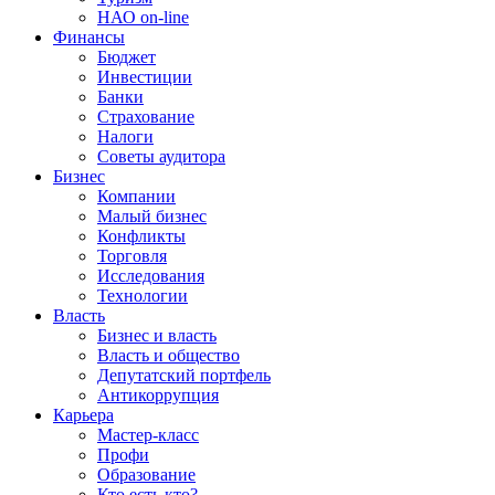
НАО on-line
Финансы
Бюджет
Инвестиции
Банки
Страхование
Налоги
Советы аудитора
Бизнес
Компании
Малый бизнес
Конфликты
Торговля
Исследования
Технологии
Власть
Бизнес и власть
Власть и общество
Депутатский портфель
Антикоррупция
Карьера
Мастер-класс
Профи
Образование
Кто есть кто?