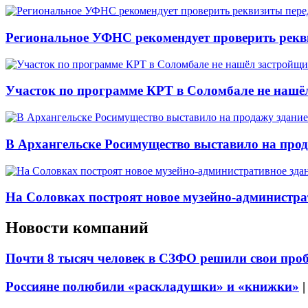
Региональное УФНС рекомендует проверить рекв
Участок по программе КРТ в Соломбале не нашё
В Архангельске Росимущество выставило на про
На Соловках построят новое музейно-администра
Новости компаний
Почти 8 тысяч человек в СЗФО решили свои про
Россияне полюбили «раскладушки» и «книжки»