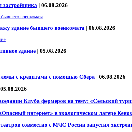
л застройщика
|
06.08.2026
дажу здание бывшего военкомата
|
06.08.2026
тивное здание
|
05.08.2026
блемы с кредитами с помощью Сбера
|
06.08.2026
|
05.08.2026
седании Клуба фермеров на тему: «Сельский тури
езОпасный интернет» в экологическом лагере Кено
театров совместно с МЧС России запустил экстре