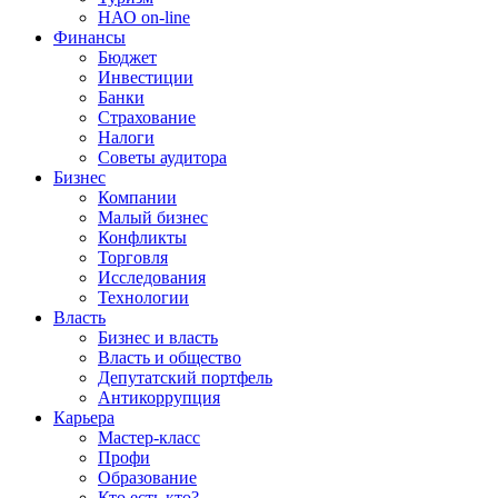
НАО on-line
Финансы
Бюджет
Инвестиции
Банки
Страхование
Налоги
Советы аудитора
Бизнес
Компании
Малый бизнес
Конфликты
Торговля
Исследования
Технологии
Власть
Бизнес и власть
Власть и общество
Депутатский портфель
Антикоррупция
Карьера
Мастер-класс
Профи
Образование
Кто есть кто?