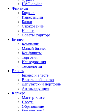
НАО on-line
Финансы
Бюджет
Инвестиции
Банки
Страхование
Налоги
Советы аудитора
Бизнес
Компании
Малый бизнес
Конфликты
Торговля
Исследования
Технологии
Власть
Бизнес и власть
Власть и общество
Депутатский портфель
Антикоррупция
Карьера
Мастер-класс
Профи
Образование
Кто есть кто?