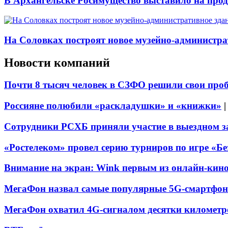
В Архангельске Росимущество выставило на про
На Соловках построят новое музейно-администра
Новости компаний
Почти 8 тысяч человек в СЗФО решили свои про
Россияне полюбили «раскладушки» и «книжки»
Сотрудники РСХБ приняли участие в выездном за
«Ростелеком» провел серию турниров по игре «Б
Внимание на экран: Wink первым из онлайн-кино
МегаФон назвал самые популярные 5G-смартфон
МегаФон охватил 4G-сигналом десятки километр