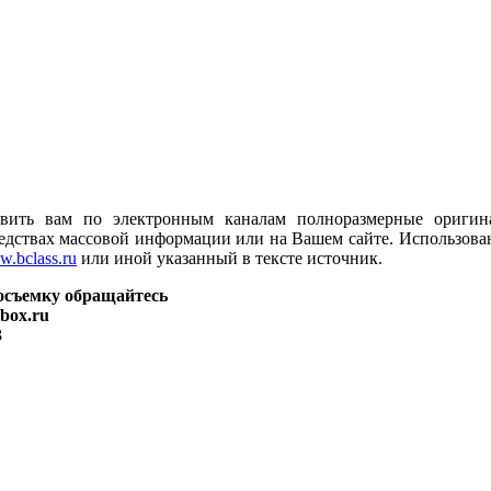
авить вам по электронным каналам полноразмерные ориги
едствах массовой информации или на Вашем сайте. Использован
.bclass.ru
или иной указанный в тексте источник.
осъемку обращайтесь
nbox.ru
3