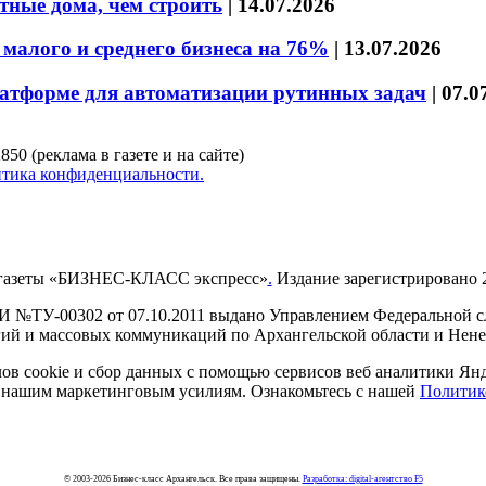
тные дома, чем строить
|
14.07.2026
малого и среднего бизнеса на 76%
|
13.07.2026
латформе для автоматизации рутинных задач
|
07.0
850 (реклама в газете и на сайте)
тика конфиденциальности.
газеты «БИЗНЕС-КЛАСС экспресс»
.
Издание зарегистрировано 2
И №ТУ-00302 от 07.10.2011 выдано Управлением Федеральной сл
й и массовых коммуникаций по Архангельской области и Нен
в cookie и сбор данных с помощью сервисов веб аналитики Янде
ия нашим маркетинговым усилиям. Ознакомьтесь с нашей
Политик
© 2003-2026 Бизнес-класс Архангельск. Все права защищены.
Разработка: digital-агентство F5