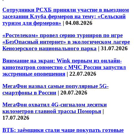
Сотрудники РСХБ приняли участие в выездном
заседании Клуба фермеров на тему: «Сельский
туризм для фермеров»
|
04.08.2026
«Ростелеком» провел серию турниров по игре
«БезОпасный интернет» в экологическом лагере
Кенозерского национального парка
|
31.07.2026
Внимание на экран: Wink первым из онлайн-
кинотеатров совместно с МЧС России запустил
экстренные оповещения
|
22.07.2026
МегаФон назвал самые популярные 5G-
смартфоны в России
|
20.07.2026
МегаФон охватил 4G-сигналом десятки
километров главной трассы Поморья
|
17.07.2026
ВТБ: заёмщики стали чаще покупать готовые