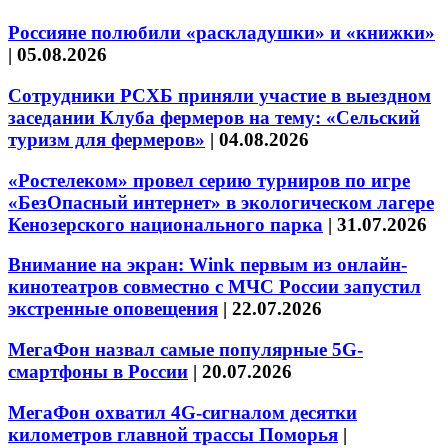
Россияне полюбили «раскладушки» и «книжки»
|
05.08.2026
Сотрудники РСХБ приняли участие в выездном
заседании Клуба фермеров на тему: «Сельский
туризм для фермеров»
|
04.08.2026
«Ростелеком» провел серию турниров по игре
«БезОпасный интернет» в экологическом лагере
Кенозерского национального парка
|
31.07.2026
Внимание на экран: Wink первым из онлайн-
кинотеатров совместно с МЧС России запустил
экстренные оповещения
|
22.07.2026
МегаФон назвал самые популярные 5G-
смартфоны в России
|
20.07.2026
МегаФон охватил 4G-сигналом десятки
километров главной трассы Поморья
|