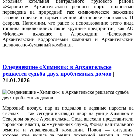
Угольная котельная центрального грузового района
«Жаровиха» Архангельского речного порта полностью
переведена на природный газ: символическое зажжение
газовой горелки в торжественной обстановке состоялось 11
февраля. Напомним, что ранее к использованию этого вида
топлива подключились такие крупные предприятия, как АО
«Молоко», входящее в Агрохолдинг «Белозорие»,
Архангельский водорослевый комбинат и Архангельский
целлюлозно-бумажный комбинат.
Оледеневшие «Химики»: в Архангельске
решается судьба двух проблемных домов
|
21.01.2026
Морозный воздух, пар из подвалов и ледяные наросты на
фасадах — так сегодня выглядит двор на улице Химиков в
Северном округе Архангельска. Сюда выехали представители
городской власти, коммунальных служб, Фонда капитального
ремонта и управляющей компании. Повод — ситуация,
которая уже вышла за рамки локальной аварии и стала