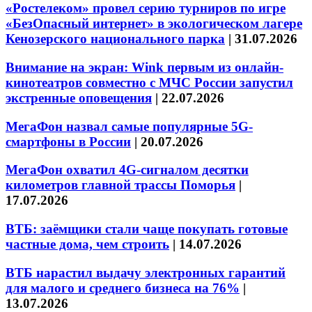
«Ростелеком» провел серию турниров по игре
«БезОпасный интернет» в экологическом лагере
Кенозерского национального парка
|
31.07.2026
Внимание на экран: Wink первым из онлайн-
кинотеатров совместно с МЧС России запустил
экстренные оповещения
|
22.07.2026
МегаФон назвал самые популярные 5G-
смартфоны в России
|
20.07.2026
МегаФон охватил 4G-сигналом десятки
километров главной трассы Поморья
|
17.07.2026
ВТБ: заёмщики стали чаще покупать готовые
частные дома, чем строить
|
14.07.2026
ВТБ нарастил выдачу электронных гарантий
для малого и среднего бизнеса на 76%
|
13.07.2026