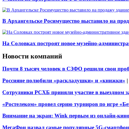
В Архангельске Росимущество выставило на про
На Соловках построят новое музейно-администра
Новости компаний
Почти 8 тысяч человек в СЗФО решили свои про
Россияне полюбили «раскладушки» и «книжки»
Сотрудники РСХБ приняли участие в выездном за
«Ростелеком» провел серию турниров по игре «Б
Внимание на экран: Wink первым из онлайн-кино
МегаФон назвал самые популярные 5G-смартфон