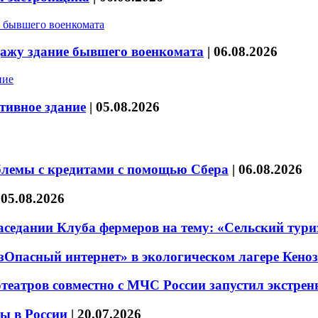
дажу здание бывшего военкомата
|
06.08.2026
тивное здание
|
05.08.2026
блемы с кредитами с помощью Сбера
|
06.08.2026
|
05.08.2026
седании Клуба фермеров на тему: «Сельский тури
езОпасный интернет» в экологическом лагере Кено
театров совместно с МЧС России запустил экстре
ы в России
|
20.07.2026