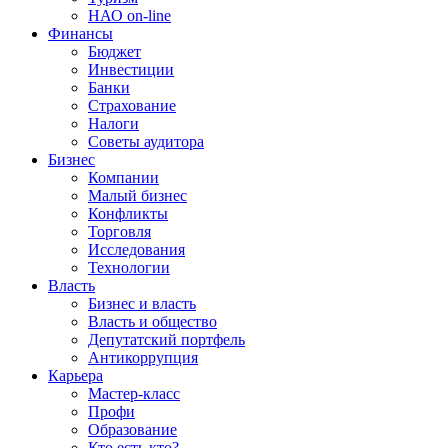
НАО on-line
Финансы
Бюджет
Инвестиции
Банки
Страхование
Налоги
Советы аудитора
Бизнес
Компании
Малый бизнес
Конфликты
Торговля
Исследования
Технологии
Власть
Бизнес и власть
Власть и общество
Депутатский портфель
Антикоррупция
Карьера
Мастер-класс
Профи
Образование
Кто есть кто?