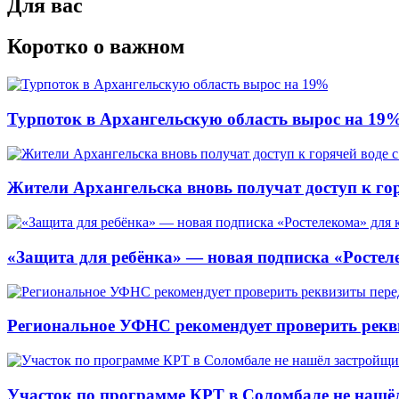
Для вас
Коротко о важном
Турпоток в Архангельскую область вырос на 19
Жители Архангельска вновь получат доступ к горя
«Защита для ребёнка» — новая подписка «Ростеле
Региональное УФНС рекомендует проверить рекв
Участок по программе КРТ в Соломбале не нашё