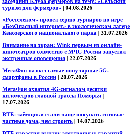
заседании Клуба фермеров на тему: «Сельский
туризм для фермеров»
|
04.08.2026
«Ростелеком» провел серию турниров по игре
«БезОпасный интернет» в экологическом лагере
Кенозерского национального парка
|
31.07.2026
Внимание на экран: Wink первым из онлайн-
кинотеатров совместно с МЧС России запустил
экстренные оповещения
|
22.07.2026
МегаФон назвал самые популярные 5G-
смартфоны в России
|
20.07.2026
МегаФон охватил 4G-сигналом десятки
километров главной трассы Поморья
|
17.07.2026
ВТБ: заёмщики стали чаще покупать готовые
частные дома, чем строить
|
14.07.2026
ВТБ нарастил выдачу электронных гарантий