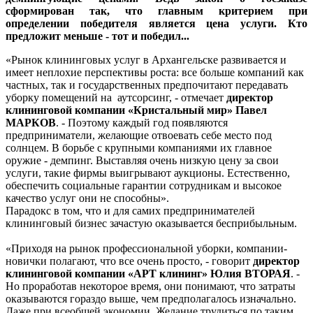
сформирован так, что главным критерием при
определении победителя является цена услуги. Кто
предложит меньше - тот и победил...
«Рынок клининговых услуг в Архангельске развивается и
имеет неплохие перспективы роста: все больше компаний как
частных, так и государственных предпочитают передавать
уборку помещений на аутсорсинг, - отмечает
директор
клининговой компании «Кристальный мир» Павел
МАРКОВ
. - Поэтому каждый год появляются
предприниматели, желающие отвоевать себе место под
солнцем. В борьбе с крупными компаниями их главное
оружие - демпинг. Выставляя очень низкую цену за свои
услуги, такие фирмы выигрывают аукционы. Естественно,
обеспечить социальные гарантии сотрудникам и высокое
качество услуг они не способны».
Парадокс в том, что и для самих предпринимателей
клининговый бизнес зачастую оказывается бесприбыльным.
«Приходя на рынок профессиональной уборки, компании-
новички полагают, что все очень просто, - говорит
директор
клининговой компании «АРТ клининг» Юлия ВТОРАЯ
. -
Но проработав некоторое время, они понимают, что затраты
оказываются гораздо выше, чем предполагалось изначально.
Даже при всеобщей экономии. Желание трудиться по таким