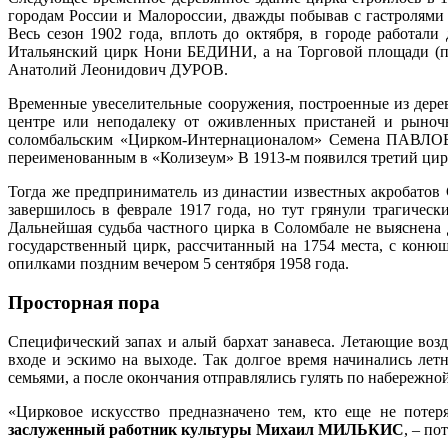
городам России и Малороссии, дважды побывав с гастролями
Весь сезон 1902 года, вплоть до октября, в городе работа
Итальянский цирк Нони БЕДИНИ, а на Торговой площади (п
Анатолий Леонидович ДУРОВ.
Временные увеселительные сооружения, построенные из дерева
центре или неподалеку от оживленных пристаней и рыночн
соломбальским «Цирком-Интернационалом» Семена ПАВЛО
переименованным в «Колизеум» В 1913-м появился третий цир
Тогда же предприниматель из династии известных акробатов
завершилось в феврале 1917 года, но тут грянули трагичес
Дальнейшая судьба частного цирка в Соломбале не выяснена 
государственный цирк, рассчитанный на 1754 места, с коню
опилками поздним вечером 5 сентября 1958 года.
Просторная пора
Специфический запах и алый бархат занавеса. Летающие воз
входе и эскимо на выходе. Так долгое время начинались ле
семьями, а после окончания отправлялись гулять по набережной
«Цирковое искусство предназначено тем, кто еще не поте
заслуженный работник культуры Михаил МИЛЬКИС
, – по