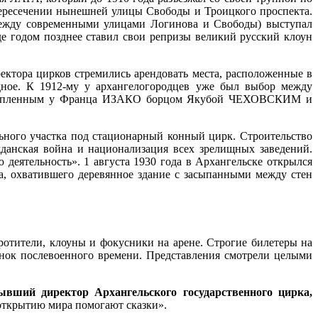
пересечении нынешней улицы Свободы и Троицкого проспекта.
 (между современными улицами Логинова и Свободы) выступал
годом позднее ставил свои репризы великий русский клоун
ректора цирков стремились арендовать места, расположенные в
дное. К 1912-му у архангелогородцев уже был выбор между
рекупленным у Франца ИЗАКО борцом Якубой ЧЕХОВСКИМ и
ьного участка под стационарный конный цирк. Строительство
жданская война и национализация всех зрелищных заведений.
деятельность». 1 августа 1930 года в Архангельске открылся
а, охватившего деревянное здание с засыпанными между стен
отители, клоуны и фокусники на арене. Строгие билетеры на
онок послевоенного времени. Представления смотрели целыми
ывший директор Архангельского государственного цирка,
а открытию мира помогают сказки».