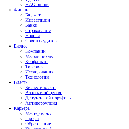
НАО on-line
Финансы
Бюджет
Инвестиции
Банки
Страхование
Налоги
Советы аудитора
Бизнес
Компании
Малый бизнес
Конфликты
Торговля
Исследования
Технологии
Власть
Бизнес и власть
Власть и общество
Депутатский портфель
Антикоррупция
Карьера
Мастер-класс
Профи
Образование
Кто есть кто?