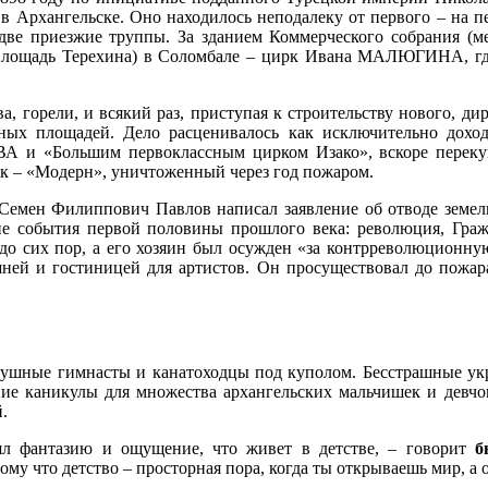
 в Архангельске. Оно находилось неподалеку от первого – на 
ли две приезжие труппы. За зданием Коммерческого собрания
лощадь Терехина) в Соломбале – цирк Ивана МАЛЮГИНА, где 
, горели, и всякий раз, приступая к строительству нового, ди
ых площадей. Дело расценивалось как исключительно дохо
ВА и «Большим первоклассным цирком Изако», вскоре пе
к – «Модерн», уничтоженный через год пожаром.
 Семен Филиппович Павлов написал заявление об отводе земел
кие события первой половины прошлого века: революция, Гра
до сих пор, а его хозяин был осужден «за контрреволюционную 
шней и гостиницей для артистов. Он просуществовал до пожар
душные гимнасты и канатоходцы под куполом. Бесстрашные укр
тние каникулы для множества архангельских мальчишек и девч
.
рял фантазию и ощущение, что живет в детстве, – говорит
б
тому что детство – просторная пора, когда ты открываешь мир, 