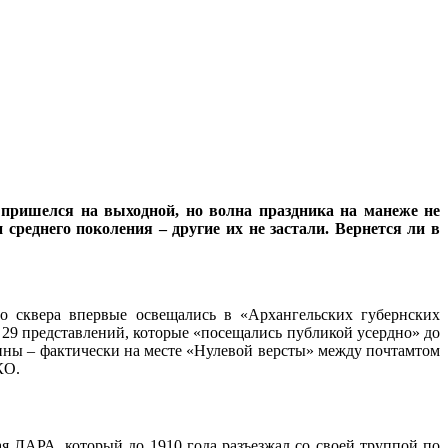
 пришелся на выходной, но волна праздника на манеже не
среднего поколения – другие их не застали. Вернется ли в
о сквера впервые освещались в «Архангельских губернских
9 представлений, которые «посещались публикой усердно» до
ины – фактически на месте «Нулевой версты» между почтамтом
КО.
 ЛАРА, который до 1910 года разъезжал со своей труппой по