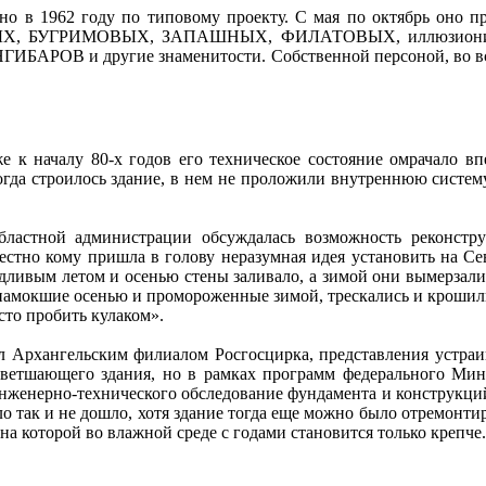
но в 1962 году по типовому проекту. С мая по октябрь оно 
УРОВЫХ, БУГРИМОВЫХ, ЗАПАШНЫХ, ФИЛАТОВЫХ, иллюзиони
В и другие знаменитости. Собственной персоной, во всем б
е к началу 80-х годов его техническое состояние омрачало вп
огда строилось здание, в нем не проложили внутреннюю систем
областной администрации обсуждалась возможность реконстру
тно кому пришла в голову неразумная идея установить на Сев
ливым летом и осенью стены заливало, а зимой они вымерзали.
, намокшие осенью и промороженные зимой, трескались и кроши
сто пробить кулаком».
л Архангельским филиалом Росгосцирка, представления устраив
ветшающего здания, но в рамках программ федерального Мини
нженерно-технического обследование фундамента и конструкц
о так и не дошло, хотя здание тогда еще можно было отремонти
а которой во влажной среде с годами становится только крепче.