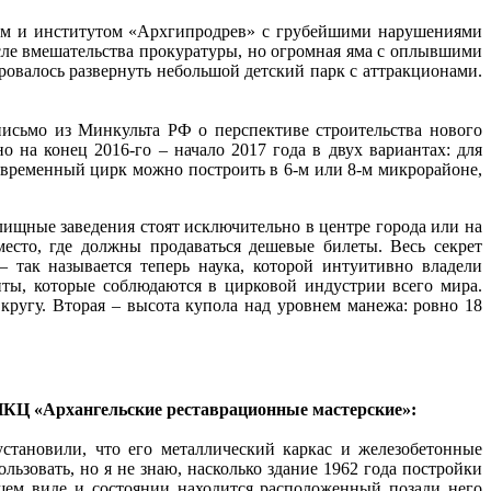
ком и институтом «Архгипродрев» с грубейшими нарушениями
сле вмешательства прокуратуры, но огромная яма с оплывшими
ровалось развернуть небольшой детский парк с аттракционами.
исьмо из Минкульта РФ о перспективе строительства нового
на конец 2016-го – начало 2017 года в двух вариантах: для
овременный цирк можно построить в 6-м или 8-м микрорайоне,
елищные заведения стоят исключительно в центре города или на
есто, где должны продаваться дешевые билеты. Весь секрет
 так называется теперь наука, которой интуитивно владели
нты, которые соблюдаются в цирковой индустрии всего мира.
кругу. Вторая – высота купола над уровнем манежа: ровно 18
 ПКЦ «Архангельские реставрационные мастерские»:
тановили, что его металлический каркас и железобетонные
ьзовать, но я не знаю, насколько здание 1962 года постройки
щем виде и состоянии находится расположенный позади него