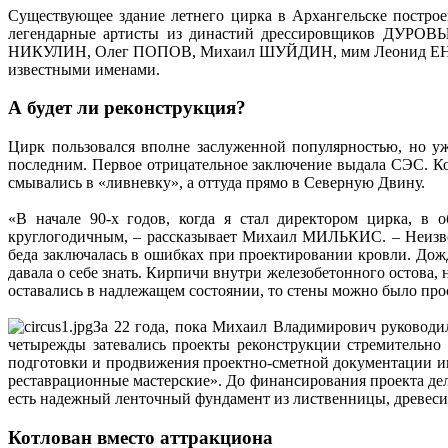
Существующее здание летнего цирка в Архангельске построе
легендарные артисты из династий дрессировщиков Д
НИКУЛИН, Олег ПОПОВ, Михаил ШУЙДИН, мим Леонид ЕНГИБАРО
известными именами.
А будет ли реконструкция?
Цирк пользовался вполне заслуженной популярностью, но уж
последним. Первое отрицательное заключение выдала СЭС. К
смывались в «ливневку», а оттуда прямо в Северную Двину.
«В начале 90-х годов, когда я стал директором цирка, в 
круглогодичным, – рассказывает Михаил МИЛЬКИС. – Неизвес
беда заключалась в ошибках при проектировании кровли. Дожд
давала о себе знать. Кирпичи внутри железобетонного остова
оставались в надлежащем состоянии, то стены можно было про
За 22 года, пока Михаил Владимирович руководи
четырежды затевались проекты реконструкции стремительно 
подготовки и продвижения проектно-сметной документации и
реставрационные мастерские». До финансирования проекта дел
есть надежный ленточный фундамент из лиственницы, древесин
Котлован вместо аттракциона