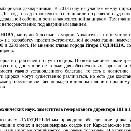
двыборными декларациями. В 2013 году на участке между цир
 Два года назад строительство остановили по решению суда по
федеральной собственности и закрепленной за цирком. Там плани
ся непосредственно под аварийным зданием.
ШИНОВА
, минувшей осенью в мэрию Архангельска поступило п
 на разработку проектно-строительной документации намечено 
0 и 2200 мест. По мнению
главы города Игоря ГОДЗИША
, с
цирков.
торов и строителей по-лучится цирк. По всем канонам такие зр
усство, доступное не только для обеспеченных горожан, и м
ости удачно установленного балагана, то есть в логистике –
и цирков могут существенно различаться, но есть две конста
раметр обеспечивает бег лошадей в полном галопе по ровному 
ов.
ехнических наук, заместитель генерального директора НП и
ильевичем ЛАБУДИНЫМ мы проводили обследование цирка, ус
ещин в стенах и неравномерных осадок нет. Каркас можно испол
и. Наш цирк не отапливается, он очень холодный. В удручаю