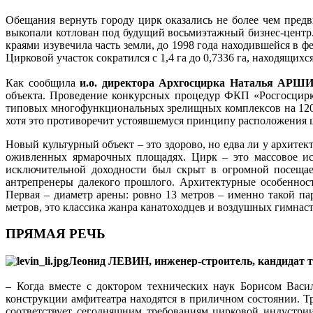
Обещания вернуть городу цирк оказались не более чем пре
выкопали котлован под будущий восьмиэтажный бизнес-центр.
краями изувечила часть земли, до 1998 года находившейся в 
Цирковой участок сократился с 1,4 га до 0,7336 га, находящих
Как сообщила
и.о. директора Архгосцирка Наталья АР
объекта. Проведение конкурсных процедур ФКП «Росгосцирк»
типовых многофункциональных зрелищных комплексов на 120
хотя это противоречит устоявшемуся принципу расположения 
Новый культурный объект – это здорово, но едва ли у архитек
оживленных ярмарочных площадях. Цирк – это массовое иск
исключительной доходности был скрыт в огромной посещаем
антрепренеры далекого прошлого. Архитектурные особенност
Первая – диаметр арены: ровно 13 метров – именно такой па
метров, это классика жанра канатоходцев и воздушных гимнаст
ПРЯМАЯ РЕЧЬ
Леонид ЛЕВИН, инженер-строитель, кандидат т
– Когда вместе с доктором технических наук Борисом Вас
конструкции амфитеатра находятся в приличном состоянии. Тр
соответствует сегодняшним требованиям цирковой индустри