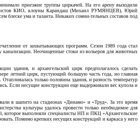
принимало приезжие труппы циркачей. На его арену выходили
стов КИО, клоуны Карандаш (Михаил РУМЯНЦЕВ), Юрий
леске ума и таланта. Никаких сомни-тельных составов под
ечатление от захватывающих программ. Сезон 1989 года стал
у канализации. Неочищенные стоки из вольеров для животных
кции здания, и архангельский цирк предполагалось сделать
ере летний цирк, пустующий большую часть года, но главная
 Отапливалась только половина здания, и разность температур
лись. Если несущие конструкции еще выдерживали вес купола и
али в шапито на стадионах «Динамо» и «Труд». За это время
стерства культуры удалось провести только необходимое для
ий, которое выполняли специалисты НП и ПКЦ «Архангельские
ровать. Помимо крепких несущих конструкций и каркаса у него