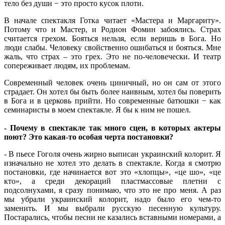
тело без души − это просто кусок плоти.
В начале спектакля Готка читает «Мастера и Маргариту».
Потому что и Мастер, и Родион Фомин забоялись. Страх
считается грехом. Бояться нельзя, если веришь в Бога. Но
люди слабы. Человеку свойственно ошибаться и бояться. Мне
жаль, что страх – это грех. Это не по-человечески. И театр
сопереживает людям, их проблемам.
Современный человек очень циничный, но он сам от этого
страдает. Он хотел бы быть более наивным, хотел бы поверить
в Бога и в церковь прийти. Но современные батюшки − как
семинаристы в моем спектакле. Я бы к ним не пошел.
- Почему в спектакле так много сцен, в которых актеры
поют? Это какая-то особая черта постановки?
- В пьесе Гоголя очень жирно выписан украинский колорит. Я
изначально не хотел это делать в спектакле. Когда я смотрю
постановки, где начинается вот это «хлопцы», «це шо», «це
кто», а среди декораций пластмассовые плетни с
подсолнухами, я сразу понимаю, что это не про меня. А раз
мы убрали украинский колорит, надо было его чем-то
заменить. И мы выбрали русскую песенную культуру.
Постарались, чтобы песни не казались вставными номерами, а