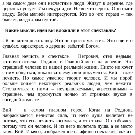
а на самом деле они несчастные люди. Живут в деревне, где
церковь пустует. Им некуда идти. Не во что верить. Они пьют
водку. Бабы магией интересуются. Кто во что горазд – так
бывает, когда храм пустой.
- Какие мысли, идеи вы вложили в этот спектакль?
- Я не хотел делать шоу. Это не просто ужастик. Это еще и о
судьбах, характерах, о деревне, забытой Богом.
Главная нечисть в спектакле – Петрович, отец ведьмы,
которую отпевал Родион, и Главный мент на деревне. Это
страшный человек из нашей реальной жизни. Никто не хочет
с ним общаться, показывать ему свои документы. Вий – тоже
нечисть. Но самое ужасное творит человек. И мы порой
больше боимся некоторых реальных людей, чем нежити.
Столкнуться с ними – неуправляемыми, агрессивными –
страшнее, чем проснуться ночью от странных звуков в
соседней комнате.
Вий − в самом главном герое. Когда на Родиона
набрасывается нечистая сила, из него душа вылетает не
потому, что его нечисть коснулась, а от страха. Он забоялся,
потому что он человек. И из него вылетела душа, а ее место
занял Вий. И мясо, изображенное на афише спектакля, значит: