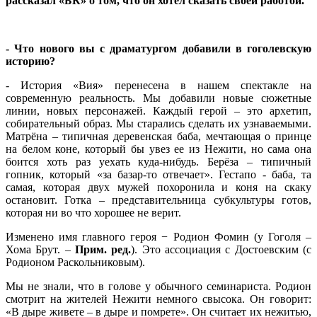
рассказал «БК» о том, что он хотел сказать своей работой.
- Что нового вы с драматургом добавили в гоголевскую
историю?
- История «Вия» перенесена в нашем спектакле на
современную реальность. Мы добавили новые сюжетные
линии, новых персонажей. Каждый герой – это архетип,
собирательный образ. Мы старались сделать их узнаваемыми.
Матрёна – типичная деревенская баба, мечтающая о принце
на белом коне, который бы увез ее из Нежити, но сама она
боится хоть раз уехать куда-нибудь. Берёза – типичный
гопник, который «за базар-то отвечает». Гестапо - баба, та
самая, которая двух мужей похоронила и коня на скаку
остановит. Готка – представительница субкультуры готов,
которая ни во что хорошее не верит.
Изменено имя главного героя − Родион Фомин (у Гоголя –
Хома Брут. –
Прим. ред.
). Это ассоциация с Достоевским (с
Родионом Раскольниковым).
Мы не знали, что в голове у обычного семинариста. Родион
смотрит на жителей Нежити немного свысока. Он говорит:
«В дыре живете – в дыре и помрете». Он считает их нежитью,