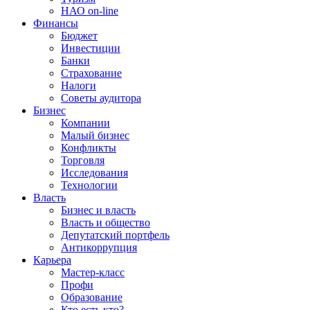
НАО on-line
Финансы
Бюджет
Инвестиции
Банки
Страхование
Налоги
Советы аудитора
Бизнес
Компании
Малый бизнес
Конфликты
Торговля
Исследования
Технологии
Власть
Бизнес и власть
Власть и общество
Депутатский портфель
Антикоррупция
Карьера
Мастер-класс
Профи
Образование
Кто есть кто?