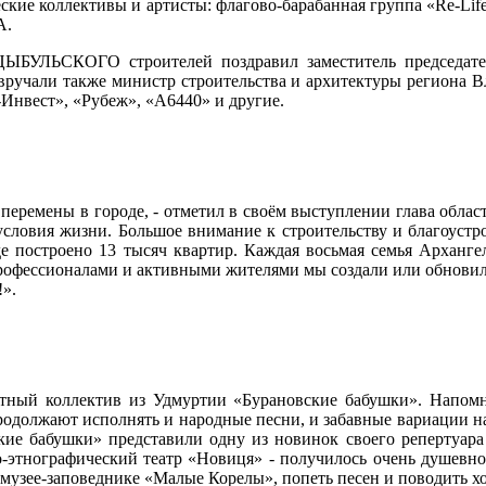
еские коллективы и артисты: флагово-барабанная группа «Re-Li
А.
 ЦЫБУЛЬСКОГО строителей поздравил заместитель председат
 вручали также министр строительства и архитектуры регио
нвест», «Рубеж», «А6440» и другие.
еремены в городе, - отметил в своём выступлении глава облас
 условия жизни. Большое внимание к строительству и благоустр
оде построено 13 тысяч квартир. Каждая восьмая семья Архан
 профессионалами и активными жителями мы создали или обновили
!».
стный коллектив из Удмуртии «Бурановские бабушки». Напом
 продолжают исполнять и народные песни, и забавные вариации 
овские бабушки» представили одну из новинок своего репер
этнографический театр «Новиця» - получилось очень душевно, 
 музее-заповеднике «Малые Корелы», попеть песен и поводить х