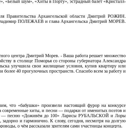
fe», «Белый шум», «Хиты в Порту», эстрадный балет «Кристалл-
еля Правительства Архангельской области Дмитрий РОЖИН.
на Владимир ПОЛЕЖАЕВ и глава Архангельска Дмитрий МОРЕВ.
тного центра Дмитрий Морев. - Ваша работа решает множество
ойству в столице Поморья со стороны губернатора Александра
гельска улучшила свои жилищные условия, купив квартиру или
 более 40 прогулочных пространств. Спасибо всем за работу и
ним, что «бабушки» произвели настоящий фурор на конкурсе
на современные хиты, и песни — подарки от именитых поэтов и
туара — песню «Доживём до 100» Ларисы РУБАЛЬСКОЙ и Лоры
задорно и гармонично. К слову, сегодня, несмотря на долгую
ороводы, о чём рассказали зрителям сами участницы концерта.