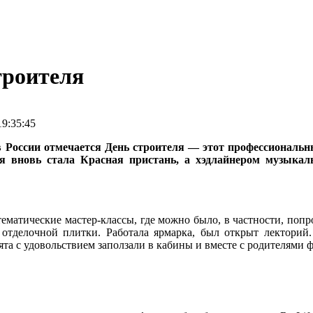
троителя
9:35:45
 в России отмечается День строителя — этот профессиональ
ия вновь стала Красная пристань, а хэдлайнером музык
тематические мастер-классы, где можно было, в частности, попр
 отделочной плитки. Работала ярмарка, был открыт лекторий
ята с удовольствием заползали в кабины и вместе с родителями