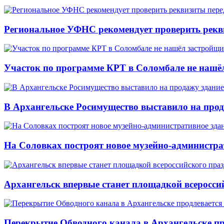
Региональное УФНС рекомендует проверить рекв
Участок по программе КРТ в Соломбале не нашё
В Архангельске Росимущество выставило на про
На Соловках построят новое музейно-администра
Архангельск впервые станет площадкой всеросси
Перекрытие Обводного канала в Архангельске про