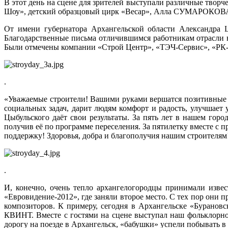
В этот день на сцене для зрителей выступали различные творч
Шоу», детский образцовый цирк «Весар», Алла СУМАРОКОВ
От имени губернатора Архангельской области Александра
Благодарственные письма отличившимся работникам отрасли
Были отмечены компании «Строй Центр», «ТЭЧ-Сервис», «РК-И
.
«Уважаемые строители! Вашими руками вершатся позитивные п
социальных задач, дарит людям комфорт и радость, улучшает
Цыбульского даёт свои результаты. За пять лет в нашем гор
получив её по программе переселения. За пятилетку вместе с
поддержку! Здоровья, добра и благополучия нашим строителям
.
И, конечно, очень тепло архангелогородцы принимали изве
«Евровидение-2012», где заняли второе место. С тех пор они
композиторов. К примеру, сегодня в Архангельске «Буран
КВИНТ. Вместе с гостями на сцене выступал наш фольклорно-
дорогу на поезде в Архангельск, «бабушки» успели побывать в