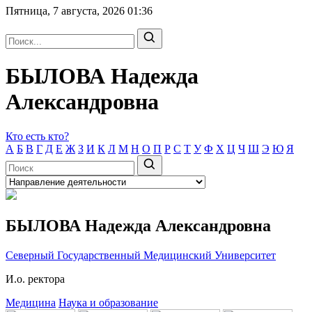
Пятница, 7 августа, 2026
01:36
БЫЛОВА Надежда
Александровна
Кто есть кто?
А
Б
В
Г
Д
Е
Ж
З
И
К
Л
М
Н
О
П
Р
С
Т
У
Ф
Х
Ц
Ч
Ш
Э
Ю
Я
БЫЛОВА Надежда Александровна
Северный Государственный Медицинский Университет
И.о. ректора
Медицина
Наука и образование