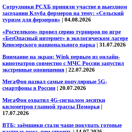
Сотрудники РСХБ приняли участие в выездном
заседании Клуба фермеров на тему: «Сельский
туризм для фермеров»
|
04.08.2026
«Ростелеком» провел серию турниров по игре
«БезОпасный интернет» в экологическом лагере
Кенозерского национального парка
|
31.07.2026
Внимание на экран: Wink первым из онлайн-
кинотеатров совместно с МЧС России запустил
экстренные оповещения
|
22.07.2026
МегаФон назвал самые популярные 5G-
смартфоны в России
|
20.07.2026
МегаФон охватил 4G-сигналом десятки
километров главной трассы Поморья
|
17.07.2026
ВТБ: заёмщики стали чаще покупать готовые
частные дома, чем строить
|
14.07.2026