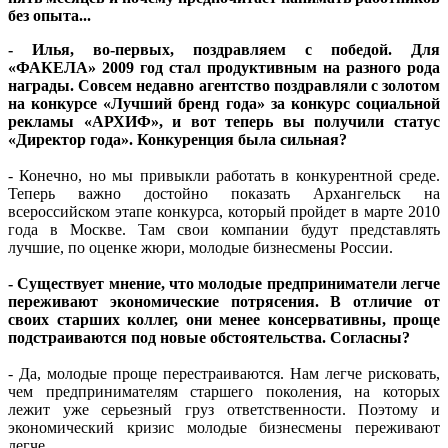
без опыта...
- Илья, во-первых, поздравляем с победой. Для
«ФАКЕЛА» 2009 год стал продуктивным на разного рода
награды. Совсем недавно агентство поздравляли с золотом
на конкурсе «Лучший бренд года» за конкурс социальной
рекламы «АРХИФ», и вот теперь вы получили статус
«Директор года». Конкуренция была сильная?
- Конечно, но мы привыкли работать в конкурентной среде.
Теперь важно достойно показать Архангельск на
всероссийском этапе конкурса, который пройдет в марте 2010
года в Москве. Там свои компании будут представлять
лучшие, по оценке жюри, молодые бизнесмены России.
- Существует мнение, что молодые предприниматели легче
переживают экономические потрясения. В отличие от
своих старших коллег, они менее консервативны, проще
подстраиваются под новые обстоятельства. Согласны?
- Да, молодые проще перестраиваются. Нам легче рисковать,
чем предпринимателям старшего поколения, на которых
лежит уже серьезный груз ответственности. Поэтому и
экономический кризис молодые бизнесмены переживают
легче.