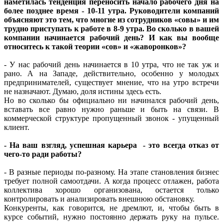
наметилась тенденция переносить начало рабочего дня на
более позднее время - 10-11 утра. Руководители компаний
объясняют это тем, что многие из сотрудников «совы» и им
трудно приступать к работе в 8-9 утра. Во сколько в вашей
компании начинается рабочий день? И как вы вообще
относитесь к такой теории «сов» и «жаворонков»?
- У нас рабочий день начинается в 10 утра, что не так уж и
рано. А на Западе, действительно, особенно у молодых
предпринимателей, существует мнение, что на утро встречи
не назначают. Думаю, доля истины здесь есть.
Но во сколько бы официально ни начинался рабочий день,
вставать все равно нужно раньше и быть на связи. В
коммерческой структуре пропущенный звонок - упущенный
клиент.
- На ваш взгляд, успешная карьера - это всегда отказ от
чего-то ради работы?
- В разные периоды по-разному. На этапе становления бизнес
требует полной самоотдачи. А когда процесс отлажен, работа
коллектива хорошо организована, остается только
контролировать и анализировать внешнюю обстановку.
Конкуренты, как говорится, не дремлют, и, чтобы быть в
курсе событий, нужно постоянно держать руку на пульсе.