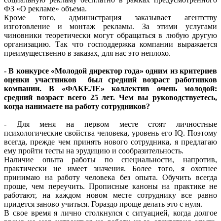
ФЗ «О рекламе» объема.
Кроме того, администрация заказывает агентству
изготовление и монтаж рекламы. За этими услугами
чиновники теоретически могут обращаться в любую другую
организацию. Так что господдержка компании выражается
преимущественно в заказах, для нас это неплохо.
- В конкурсе «Молодой директор года» одним из критериев
оценки участников был средний возраст работников
компании. В «ФАКЕЛЕ» коллектив очень молодой:
средний возраст всего 25 лет. Чем вы руководствуетесь,
когда нанимаете на работу сотрудников?
- Для меня на первом месте стоят личностные
психологические свойства человека, уровень его IQ. Поэтому
всегда, прежде чем принять нового сотрудника, я предлагаю
ему пройти тесты на эрудицию и сообразительность.
Наличие опыта работы по специальности, напротив,
практически не имеет значения. Более того, я охотнее
принимаю на работу человека без опыта. Обучить всегда
проще, чем переучить. Прописные каноны на практике не
работают, на каждом новом месте сотруднику все равно
придется заново учиться. Гораздо проще делать это с нуля.
В свое время я лично столкнулся с ситуацией, когда долгое