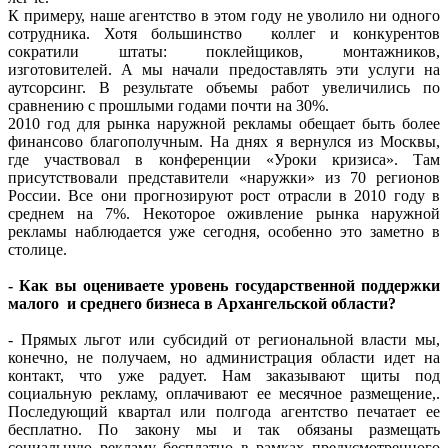
К примеру, наше агентство в этом году не уволило ни одного
сотрудника. Хотя большинство коллег и конкурентов
сократили штаты: поклейщиков, монтажников,
изготовителей. А мы начали предоставлять эти услуги на
аутсорсинг. В результате объемы работ увеличились по
сравнению с прошлыми годами почти на 30%.
2010 год для рынка наружной рекламы обещает быть более
финансово благополучным. На днях я вернулся из Москвы,
где участвовал в конференции «Уроки кризиса». Там
присутствовали представители «наружки» из 70 регионов
России. Все они прогнозируют рост отрасли в 2010 году в
среднем на 7%. Некоторое оживление рынка наружной
рекламы наблюдается уже сегодня, особенно это заметно в
столице.
- Как вы оцениваете уровень государственной поддержки
малого и среднего бизнеса в Архангельской области?
- Прямых льгот или субсидий от региональной власти мы,
конечно, не получаем, но администрация области идет на
контакт, что уже радует. Нам заказывают щиты под
социальную рекламу, оплачивают ее месячное размещение,.
Последующий квартал или полгода агентство печатает ее
бесплатно. По закону мы и так обязаны размещать
социальную рекламу бесплатно в рамках предусмотренного