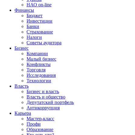
НАО on-line
Финансы
Бюджет
Инвестиции
Банки
Страхование
Налоги
Советы аудитора
Бизнес
Компании
Малый бизнес
Конфликты
Торговля
Исследования
Технологии
Власть
Бизнес и власть
Власть и общество
Депутатский портфель
Антикоррупция
Карьера
Мастер-класс
Профи
Образование
Кто есть кто?