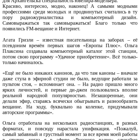
для Архангельска специальность ювелира-модельера.
Красиво, интересно, модно, наконец! А самыми модными
профессиями среди молодых и продвинутых считались в ту
пору радиожурналистика и компьютерный дизайн.
Самовыражаться так самовыражаться! Благо только что
появились FM-вещание и Интернет.
Агата Гризли – известная писательница на заборах – её
псевдоним времён первых шагов «Европы Плюс». Ольга
Плаксина создавала компьютерный каталог этой станции,
потом свою программу «Удачное приобретение». Всё только-
только начиналось.
«Ещё не было никаких канонов, да что там каноны – вначале
даже стула в эфирной студии не было, ведущие работали за
пультом стоя, – вспоминает она. – На радио пришло много
ярких личностей, и первые ди-джеи пользовались вполне
реальной народной популярностью. Незашоренные, они
делали эфир, стараясь всячески обыгрывать и разнообразить
вещание. На ходу, буквально на коленке, придумывали
авторские программы».
Ольга отработала на нескольких радиостанциях, в разных
форматах, и повсюду нарастала унификация. «Пожалуй,
самый забавный и грустный момент за все время моей работы
в студии, когда я в эфире «Русского радио» случайно