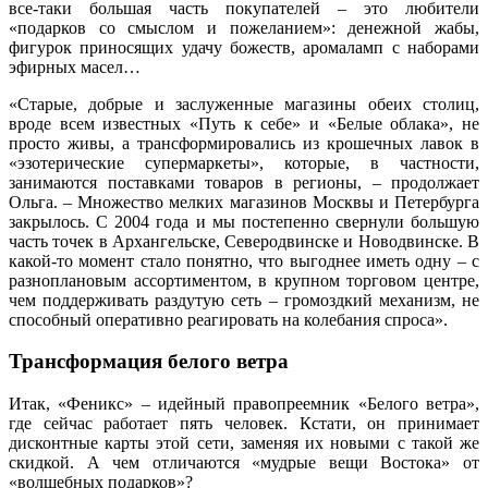
все-таки большая часть покупателей – это любители
«подарков со смыслом и пожеланием»: денежной жабы,
фигурок приносящих удачу божеств, аромаламп с наборами
эфирных масел…
«Старые, добрые и заслуженные магазины обеих столиц,
вроде всем известных «Путь к себе» и «Белые облака», не
просто живы, а трансформировались из крошечных лавок в
«эзотерические супермаркеты», которые, в частности,
занимаются поставками товаров в регионы, – продолжает
Ольга. – Множество мелких магазинов Москвы и Петербурга
закрылось. С 2004 года и мы постепенно свернули большую
часть точек в Архангельске, Северодвинске и Новодвинске. В
какой-то момент стало понятно, что выгоднее иметь одну – с
разноплановым ассортиментом, в крупном торговом центре,
чем поддерживать раздутую сеть – громоздкий механизм, не
способный оперативно реагировать на колебания спроса».
Трансформация белого ветра
Итак, «Феникс» – идейный правопреемник «Белого ветра»,
где сейчас работает пять человек. Кстати, он принимает
дисконтные карты этой сети, заменяя их новыми с такой же
скидкой. А чем отличаются «мудрые вещи Востока» от
«волшебных подарков»?