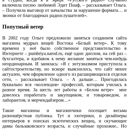
включила песню любимой Эдит Пиаф, – рассказывает Ольга.
– Получила выговор от начальства за нарушение формата… и
звонки от благодарных радиослушателей».
Попутный ветер
В 2002 году Ольге предложили заняться созданием сайта
магазина мудрых вещей Востока «Белый ветер». К тому
времени у неё было собственное представительство в
Интернете – pumbriya.narod.ru, ещё один диплом, на сей раз –
бухгалтера, и вдобавок к нему желание заняться чем-нибудь
неординарным. И занялась: «Я с энтузиазмом приступила к
сайтостроительству, но вскоре выяснилось, что сайт менее
актуален, чем оформление одного из расширяющихся отделов
сети, – рассказывает Ольга. – А дальше… Пригодилась
буквально вся «коллекция» профессий, которым училась в
разное время. За шесть лет работы в «Белом ветре» мне
довелось поработать и закупщиком, и товароведом, и
лаборантом, и мерчендайзером…»
Такие магазины и магазинчики посещает весьма
разношёрстная публика. Тут и эзотерики, и дизайнеры
интерьеров в поисках экзотических вещиц, и скучающие
дамы бальзаковского возраста, и случайные прохожие.. Но