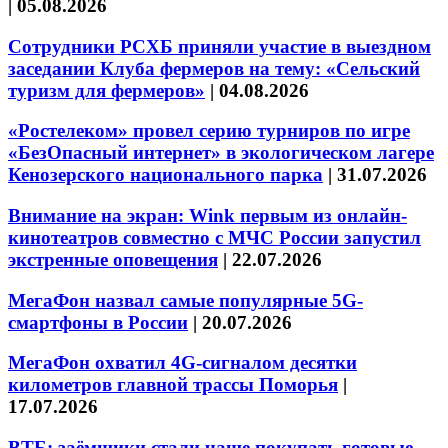
|
05.08.2026
Сотрудники РСХБ приняли участие в выездном
заседании Клуба фермеров на тему: «Сельский
туризм для фермеров»
|
04.08.2026
«Ростелеком» провел серию турниров по игре
«БезОпасный интернет» в экологическом лагере
Кенозерского национального парка
|
31.07.2026
Внимание на экран: Wink первым из онлайн-
кинотеатров совместно с МЧС России запустил
экстренные оповещения
|
22.07.2026
МегаФон назвал самые популярные 5G-
смартфоны в России
|
20.07.2026
МегаФон охватил 4G-сигналом десятки
километров главной трассы Поморья
|
17.07.2026
ВТБ: заёмщики стали чаще покупать готовые