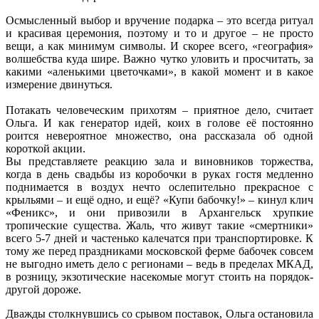
Осмысленный выбор и вручение подарка – это всегда ритуал
и красивая церемония, поэтому и то и другое – не просто
вещи, а как минимум символы. И скорее всего, «география»
волшебства куда шире. Важно чутко уловить и просчитать, за
какими «аленькими цветочками», в какой момент и в какое
измерение двинуться.
Потакать человеческим прихотям – приятное дело, считает
Ольга. И как генератор идей, коих в голове её постоянно
роится невероятное множество, она рассказала об одной
короткой акции.
Вы представляете реакцию зала и виновников торжества,
когда в день свадьбы из коробочки в руках гостя медленно
поднимается в воздух нечто ослепительно прекрасное с
крыльями – и ещё одно, и ещё? «Купи бабочку!» – кинул клич
«Феникс», и они привозили в Архангельск хрупкие
тропические существа. Жаль, что живут такие «смертники»
всего 5-7 дней и частенько калечатся при транспортировке. К
тому же перед праздниками московской ферме бабочек совсем
не выгодно иметь дело с регионами – ведь в пределах МКАД,
в розницу, экзотические насекомые могут стоить на порядок-
другой дороже.
Дважды столкнувшись со срывом поставок, Ольга остановила