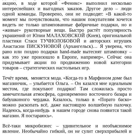
акцию, в ходе которой «Феникс» выполнил несколько
интереснейших и выгодных заказов. Другое дело – люди
одной команды. Проверено, они не подводят: «В какой-то
момент мы почувствовали, что нашим покупателям хочется
видеть не только штампованные фабричные подарки, но и
«живые» рукотворные вещи. Быстро растёт популярность
украшений от Юлии МАЛАХОВСКОЙ (Киев), оригинальной
пластики Стаси ТУЧНОЛОБОВОЙ и авторских игрушек
Анастасии ПИСКУНОВОЙ (Архангельск)… Я уверена, что
рано или поздно подарки hand-made вытеснят штамповку –
как это уже произошло в Европе, например». Сейчас она
придумывает акции по продвижению новой категории
товаров – стратегических настольных игр.
Течёт время, меняется мода. «Когда-то в Марфином доме был
магазинчик, – улыбается Ольга. – Он казался мне идеальным
местом, где покупают подарки! Там сложилась просто
замечательная атмосфера, одновременно восточного базара и
бабушкиного чердака. Казалось, только в «Порато баско»
можно раскопать всё, даже настоящую волшебную палочку.
Надеюсь, когда-нибудь в нашем городе снова появится такой
магазин. Я постараюсь».
Всё-таки микробизнес – удивительное и необъяснимое
явление. Необычайно гибкий, он не сулит сверхприбылей и