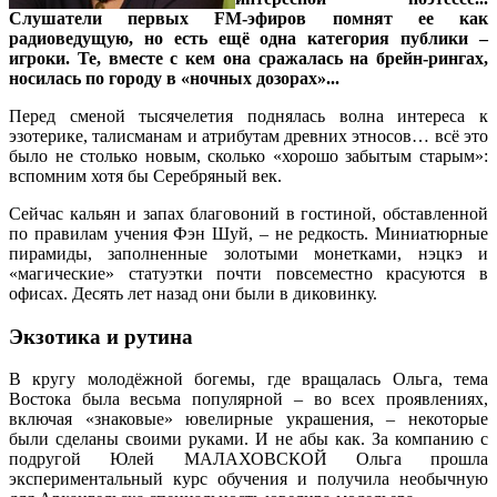
Слушатели первых FM-эфиров помнят ее как
радиоведущую, но есть ещё одна категория публики –
игроки. Те, вместе с кем она сражалась на брейн-рингах,
носилась по городу в «ночных дозорах»...
Перед сменой тысячелетия поднялась волна интереса к
эзотерике, талисманам и атрибутам древних этносов… всё это
было не столько новым, сколько «хорошо забытым старым»:
вспомним хотя бы Серебряный век.
Сейчас кальян и запах благовоний в гостиной, обставленной
по правилам учения Фэн Шуй, – не редкость. Миниатюрные
пирамиды, заполненные золотыми монетками, нэцкэ и
«магические» статуэтки почти повсеместно красуются в
офисах. Десять лет назад они были в диковинку.
Экзотика и рутина
В кругу молодёжной богемы, где вращалась Ольга, тема
Востока была весьма популярной – во всех проявлениях,
включая «знаковые» ювелирные украшения, – некоторые
были сделаны своими руками. И не абы как. За компанию с
подругой Юлей МАЛАХОВСКОЙ Ольга прошла
экспериментальный курс обучения и получила необычную