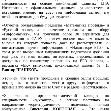
специальности на основе комбинаций сданных ЕГЭ.
Интеграция с официальными данными университета и
актуальная именно на 2025 год информация делают его
особенно ценным для будущих студентов.
«Отметив обязательные предметы «Математика профиль» и
«Русский язык», а в качестве предмета по выбору
«Информатику», мы получили более 30 вариантов для
поступления в САФУ по всем восьми высшим школам,
многие из которых поначалу даже не рассматривали. А
внимательно изучив информацию в «Навигаторе ЕГЭ», к
трём ранее выбранным направлениям подготовки добавили
ещё два, на наш взгляд, интересных, перспективных и
доступных по количеству набранных на ЕГЭ баллов», –
рассказал «БК» выпускник архангельской школы № 11
Виктор ШАШКОВ.
Уточним, что узнать проходные и средние баллы прошлых
лет, данные о количестве мест и другую информацию о
приёме в вуз можно на сайте САФУ в разделе «Поступление».
«Я окончила торгово-экономический колледж по
специальности «бухгалтер», а сейчас поступаю на
направление «юриспруденция», – поделилась планами
абитуриентка
Виктория КОЛТОВАЯ
. – Это было