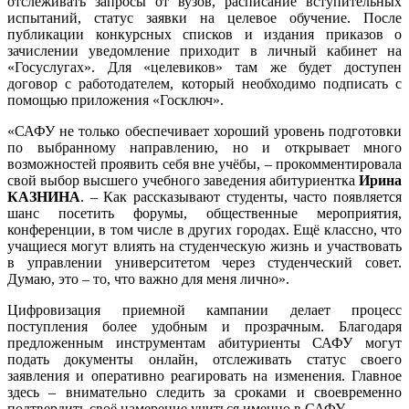
отслеживать запросы от вузов, расписание вступительных
испытаний, статус заявки на целевое обучение. После
публикации конкурсных списков и издания приказов о
зачислении уведомление приходит в личный кабинет на
«Госуслугах». Для «целевиков» там же будет доступен
договор с работодателем, который необходимо подписать с
помощью приложения «Госключ».
«САФУ не только обеспечивает хороший уровень подготовки
по выбранному направлению, но и открывает много
возможностей проявить себя вне учёбы, – прокомментировала
свой выбор высшего учебного заведения абитуриентка
Ирина
КАЗНИНА
. – Как рассказывают студенты, часто появляется
шанс посетить форумы, общественные мероприятия,
конференции, в том числе в других городах. Ещё классно, что
учащиеся могут влиять на студенческую жизнь и участвовать
в управлении университетом через студенческий совет.
Думаю, это – то, что важно для меня лично».
Цифровизация приемной кампании делает процесс
поступления более удобным и прозрачным. Благодаря
предложенным инструментам абитуриенты САФУ могут
подать документы онлайн, отслеживать статус своего
заявления и оперативно реагировать на изменения. Главное
здесь – внимательно следить за сроками и своевременно
подтвердить своё намерение учиться именно в САФУ.