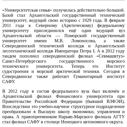
«Университетская семья» получилась действительно большой.
Базой стал Архангельский государственный технический
университет, ведущий свою историю с 1929 года. В феврале
2011 года к Северному (Арктическому) федеральному
университету присоединился ещё один ведущий вуз
Архангельской области — Поморский государственный
университет имени М.В. Ломоносова, а также
Северодвинский технический колледж и Архангельский
лесотехнический колледж Императора Петра I. А в 2012 году
тандем пополнил северодвинский филиал «Севмашвтуз»
Санкт-Петербургского государственного морского
технического университета. Теперь это Институт
судостроения и морской арктической техники. Сегодня в
Северодвинске также работает Гуманитарный институт
САФУ.
В 2012 году в состав федерального вуза был включён и
Архангельский филиал Финансового университета при
Правительстве Российской Федерации (бывший ВЗФЭИ),
Впоследствии это учебно-научное структурное подразделение
преобразовали в Высшую школу экономики, управления и
права. А правопреемником Нарьян-Марского филиала АГТУ
стал филиал САФУ в столице Ненецкого автономного округа.