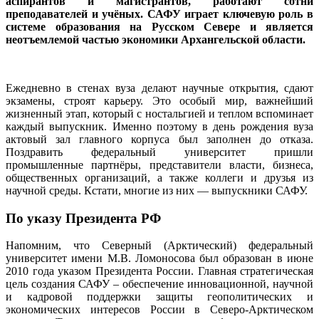
аспирантов и магистрантов, работают сотни
преподавателей и учёных. САФУ играет ключевую роль в
системе образования на Русском Севере и является
неотъемлемой частью экономики Архангельской области.
Ежедневно в стенах вуза делают научные открытия, сдают
экзамены, строят карьеру. Это особый мир, важнейший
жизненный этап, который с ностальгией и теплом вспоминает
каждый выпускник. Именно поэтому в день рождения вуза
актовый зал главного корпуса был заполнен до отказа.
Поздравить федеральный университет пришли
промышленные партнёры, представители власти, бизнеса,
общественных организаций, а также коллеги и друзья из
научной среды. Кстати, многие из них — выпускники САФУ.
По указу Президента РФ
Напомним, что Северный (Арктический) федеральный
университет имени М.В. Ломоносова был образован в июне
2010 года указом Президента России. Главная стратегическая
цель создания САФУ – обеспечение инновационной, научной
и кадровой поддержки защиты геополитических и
экономических интересов России в Северо-Арктическом