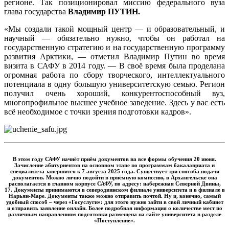
регионе. Так позиционировал миссию федерального вуза
глава государства
Владимир ПУТИН.
«Мы создали такой мощный центр — и образовательный, и
научный — обязательно нужно, чтобы он работал на
государственную стратегию и на государственную программу
развития Арктики, — отметил Владимир Путин во время
визита в САФУ в 2014 году. — В своё время была проделана
огромная работа по сбору творческого, интеллектуального
потенциала в одну большую университетскую семью. Регион
получил очень хороший, конкурентоспособный вуз,
многопрофильное высшее учебное заведение. Здесь у вас есть
всё необходимое с точки зрения подготовки кадров».
В этом году САФУ начнёт приём документов на все формы обучения 20 июня.
Зачисление абитуриентов на основном этапе по программам бакалавриата и
специалитета завершится к 7 августа 2025 года. Существует три способа подачи
документов. Можно лично подойти в приёмную комиссию, в Архангельске она
располагается в главном корпусе САФУ, по адресу: набережная Северной Двины,
17. Документы принимаются в северодвинском филиале университета и в филиале в
Нарьян-Маре. Документы также можно отправить почтой. Ну и, конечно, самый
удобный способ – через «Госуслуги»: для этого нужно зайти в свой личный кабинет
и отправить заявление онлайн. Более подробная информация о количестве мест по
различным направлениям подготовки размещена на сайте университета в разделе
«Поступление».