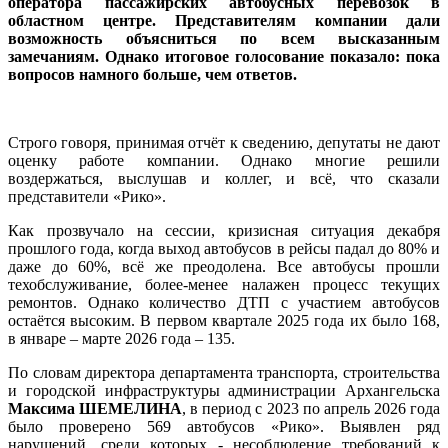
оператора пассажирских автобусных перевозок в
областном центре. Представителям компании дали
возможность объясниться по всем высказанным
замечаниям. Однако итоговое голосование показало: пока
вопросов намного больше, чем ответов.
Строго говоря, принимая отчёт к сведению, депутаты не дают
оценку работе компании. Однако многие решили
воздержаться, выслушав и коллег, и всё, что сказали
представители «Рико».
Как прозвучало на сессии, кризисная ситуация декабря
прошлого года, когда выход автобусов в рейсы падал до 80% и
даже до 60%, всё же преодолена. Все автобусы прошли
техобслуживание, более-менее налажен процесс текущих
ремонтов. Однако количество ДТП с участием автобусов
остаётся высоким. В первом квартале 2025 года их было 168,
в январе – марте 2026 года – 135.
По словам директора департамента транспорта, строительства
и городской инфраструктуры администрации Архангельска
Максима ШЕМЕЛИНА
, в период с 2023 по апрель 2026 года
было проверено 569 автобусов «Рико». Выявлен ряд
нарушений, среди которых - несоблюдение требований к