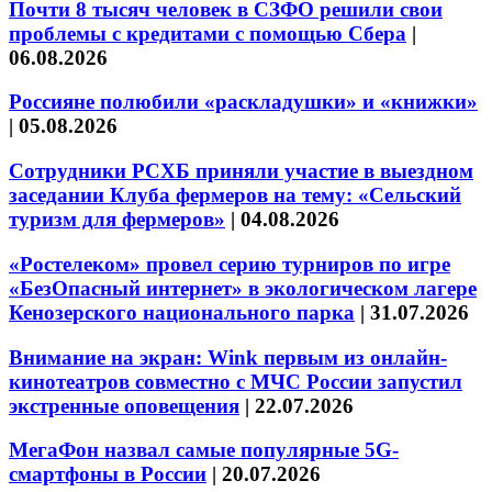
Почти 8 тысяч человек в СЗФО решили свои
проблемы с кредитами с помощью Сбера
|
06.08.2026
Россияне полюбили «раскладушки» и «книжки»
|
05.08.2026
Сотрудники РСХБ приняли участие в выездном
заседании Клуба фермеров на тему: «Сельский
туризм для фермеров»
|
04.08.2026
«Ростелеком» провел серию турниров по игре
«БезОпасный интернет» в экологическом лагере
Кенозерского национального парка
|
31.07.2026
Внимание на экран: Wink первым из онлайн-
кинотеатров совместно с МЧС России запустил
экстренные оповещения
|
22.07.2026
МегаФон назвал самые популярные 5G-
смартфоны в России
|
20.07.2026