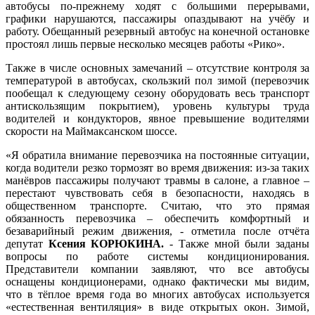
автобусы по-прежнему ходят с большими перерывами,
графики нарушаются, пассажиры опаздывают на учёбу и
работу. Обещанный резервный автобус на конечной остановке
простоял лишь первые несколько месяцев работы «Рико».
Также в числе основных замечаний – отсутствие контроля за
температурой в автобусах, скользкий пол зимой (перевозчик
пообещал к следующему сезону оборудовать весь транспорт
антискользящим покрытием), уровень культуры труда
водителей и кондукторов, явное превышение водителями
скорости на Маймаксанском шоссе.
«Я обратила внимание перевозчика на постоянные ситуации,
когда водители резко тормозят во время движения: из-за таких
манёвров пассажиры получают травмы в салоне, а главное –
перестают чувствовать себя в безопасности, находясь в
общественном транспорте. Считаю, что это прямая
обязанность перевозчика – обеспечить комфортный и
безаварийный режим движения, - отметила после отчёта
депутат
Ксения КОРЮКИНА.
- Также мной были заданы
вопросы по работе системы кондиционирования.
Представители компании заявляют, что все автобусы
оснащены кондиционерами, однако фактически мы видим,
что в тёплое время года во многих автобусах используется
«естественная вентиляция» в виде открытых окон. Зимой,