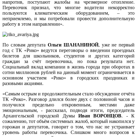
напротив, поступают жалобы на чрезмерное отопление.
Перевозчик признал, что многие водители некорректно
пользуются климатическим оборудованием, – это
неприемлемо, и мы потребовали провести дополнительную
работу в этом направлении».
По словам депутата
Ольги ШАНАНИНОЙ
, уже не первый
год с ТК «Рико» ведутся переговоры о введении проездных
билетов для школьников, студентов и других категорий
граждан за счёт перевозчика, но пока результата нет.
Социальный вклад компании в жизнь города при оборотах в
сотни миллионов рублей на данный момент ограничивается в
основном участием «Рико» в городских праздниках и
разовыми акциями.
«Самым острым и продолжительным стало обсуждение отчёта
ТК «Рико». Разговор длился более двух с половиной часов и
получился предельно откровенным, местами даже
эмоциональным, - рассказал, подводя итоги, председатель
Архангельской городской Думы
Иван ВОРОНЦОВ
. - К
сожалению, тот объём системных жалоб, который накопился у
горожан и депутатов, говорит о том, что нас не устраивает
уровень работы перевозчика. Слишком много вопросов к