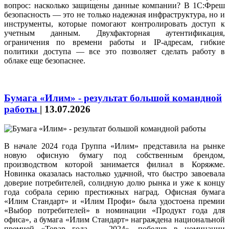
вопрос: насколько защищены данные компании? В 1С:Фреш
безопасность — это не только надежная инфраструктура, но и
инструменты, которые помогают контролировать доступ к
учетным данным. Двухфакторная аутентификация,
ограничения по времени работы и IP-адресам, гибкие
политики доступа — все это позволяет сделать работу в
облаке еще безопаснее.
Бумага «Илим» - результат большой командной
работы
|
13.07.2026
В начале 2024 года Группа «Илим» представила на рынке
новую офисную бумагу под собственным брендом,
производством которой занимается филиал в Коряжме.
Новинка оказалась настолько удачной, что быстро завоевала
доверие потребителей, солидную долю рынка и уже к концу
года собрала серию престижных наград. Офисная бумага
«Илим Стандарт» и «Илим Профи» была удостоена премии
«Выбор потребителей» в номинации «Продукт года для
офиса», а бумага «Илим Стандарт» награждена национальной
премией «Товар года — 2024», победив в номинации