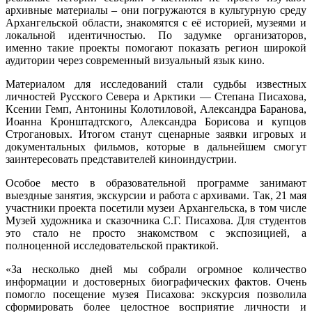
архивные материалы – они погружаются в культурную среду
Архангельской области, знакомятся с её историей, музеями и
локальной идентичностью. По задумке организаторов,
именно такие проекты помогают показать регион широкой
аудитории через современный визуальный язык кино.
Материалом для исследований стали судьбы известных
личностей Русского Севера и Арктики — Степана Писахова,
Ксении Гемп, Антонины Колотиловой, Александра Баранова,
Иоанна Кронштадтского, Александра Борисова и купцов
Строгановых. Итогом станут сценарные заявки игровых и
документальных фильмов, которые в дальнейшем смогут
заинтересовать представителей киноиндустрии.
Особое место в образовательной программе занимают
выездные занятия, экскурсии и работа с архивами. Так, 21 мая
участники проекта посетили музеи Архангельска, в том числе
Музей художника и сказочника С.Г. Писахова. Для студентов
это стало не просто знакомством с экспозицией, а
полноценной исследовательской практикой.
«За несколько дней мы собрали огромное количество
информации и достоверных биографических фактов. Очень
помогло посещение музея Писахова: экскурсия позволила
сформировать более целостное восприятие личности и