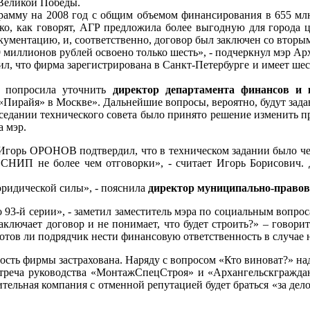
т Великой Победы.
рамму на 2008 год с общим объемом финансирования в 655 м
, как говорят, АГР предложила более выгодную для города це
ументацию, и, соответственно, договор был заключен со вторым
19 миллионов рублей освоено только шесть», - подчеркнул мэр 
ил, что фирма зарегистрирована в Санкт-Петербурге и имеет шес
– попросила уточнить
директор департамента финансов и
«Пирайя» в Москве». Дальнейшие вопросы, вероятно, будут зада
заседании технического совета было принято решение изменить п
а мэр.
Игорь ОРОНОВ подтвердил, что в техническом задании было четк
 СНИП не более чем отговорки», - считает Игорь Борисович. 
юридической силы», - пояснила
директор муниципально-право
но 93-й серии», - заметил заместитель мэра по социальным воп
заключает договор и не понимает, что будет строить?» – говори
 готов ли подрядчик нести финансовую ответственность в случае
ть фирмы застрахована. Наряду с вопросом «Кто виноват?» надо
стреча руководства «МонтажСпецСтроя» и «Архангельскграждан
тельная компания с отменной репутацией будет браться «за дело