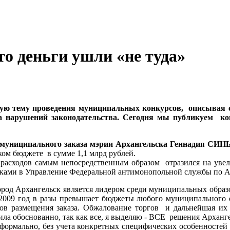
о деньги ушли «не туда»
ую тему проведения муниципальных конкурсов, описывая 
за нарушений законодательства. Сегодня мы публикуем ко
 муниципального заказа мэрии Архангельска Геннадия СИ
ком бюджете в сумме 1,1 млрд рублей.
асходов самым непосредственным образом отразился на увели
иками в Управление Федеральной антимонопольной службы по А
 город Архангельск является лидером среди муниципальных обра
 2009 год в разы превышает бюджеты любого муниципального 
ков размещения заказа. Обжалование торгов и дальнейшая их 
нила обоснованно, так как все, я выделяю - ВСЕ решения Архан
ормально, без учета конкретных специфических особенностей 