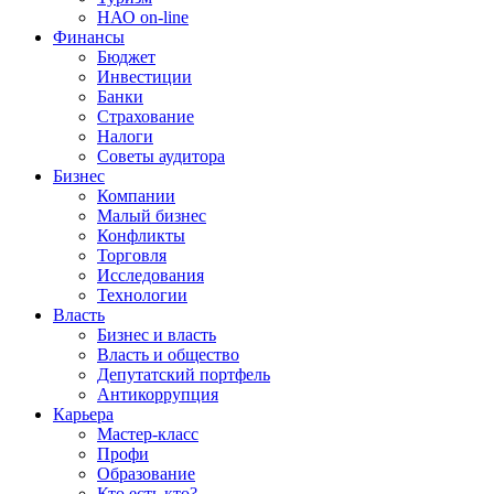
НАО on-line
Финансы
Бюджет
Инвестиции
Банки
Страхование
Налоги
Советы аудитора
Бизнес
Компании
Малый бизнес
Конфликты
Торговля
Исследования
Технологии
Власть
Бизнес и власть
Власть и общество
Депутатский портфель
Антикоррупция
Карьера
Мастер-класс
Профи
Образование
Кто есть кто?