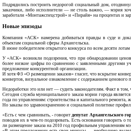
Подрядились построить недорогой социальный дом, отодвинул
заказчики, либо исполнители — не столь важно, — мэрия хоч
заработали «Монтажспецстрой» и «Пирайя» на процентах и зара
Новые эпизоды
Компания «АСК» намерена добиваться правды в суде и дока
объектам социальной сферы Архангельска.
В июне победителем открытого конкурса по всем десяти лотам
У «АСК» возникли подозрения, что при обнародовании цено
более низкие цифры по сравнению с заявленными другими уч
предложение конкурентной организации.
И хотя ФЗ «О размещении заказов» гласит, что вскрытие конве
конвертов, визуальное ознакомление с содержанием ценового 
Недоработки это или нет — судить законодателям. Факт в том
Сегодня служба муниципального заказа мэрии города являетс
года по управлениям: строительства и капитального ремонта, 
Но заказы по здравоохранению и социальной политике профиль
«Есть с чем сравнивать, - говорит
депутат Архангельского г
поводов их в чем-то подозревать. Есть основания говорить о
ли размещение заказа на 2010 год профильным управлениям м
«В этом предложении есть свои минусы — необходимо выделя