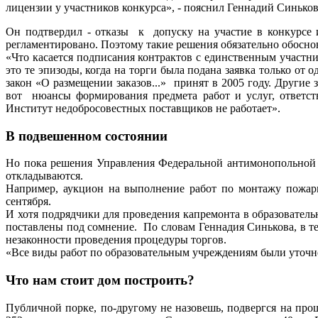
лицензии у участников конкурса», - пояснил Геннадий Синьков
Он подтвердил - отказы к допуску на участие в конкурсе и
регламентировано. Поэтому такие решения обязательно обосно
«Что касается подписания контрактов с единственным участни
это те эпизоды, когда на торги была подана заявка только от
закон «О размещении заказов...» принят в 2005 году. Другие
вот нюансы формирования предмета работ и услуг, ответст
Институт недобросовестных поставщиков не работает».
В подвешенном состоянии
Но пока решения Управления Федеральной антимонопольной 
откладываются.
Например, аукцион на выполнение работ по монтажу пожарно
сентября.
И хотя подрядчики для проведения капремонта в образовател
поставлены под сомнение. По словам Геннадия Синькова, в те
незаконности проведения процедуры торгов.
«Все виды работ по образовательным учреждениям были уточне
Что нам стоит дом построить?
Публичной порке, по-другому не назовешь, подвергся на про