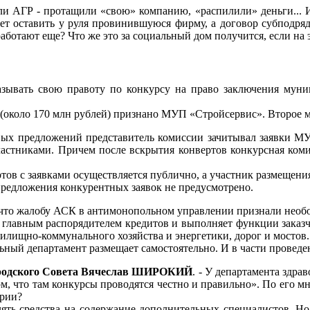
и АГР - протащили «свою» компанию, «распилили» деньги... И
ет оставить у руля провинившуюся фирму, а договор субподряд
ботают еще? Что же это за социальный дом получится, если на э
зывать свою правоту по конкурсу на право заключения муни
 (около 170 млн рублей) признано МУП «Стройсервис». Второе 
вых предложений представитель комиссии зачитывал заявки М
астниками. Причем после вскрытия конвертов конкурсная ком
ртов с заявками осуществляется публично, а участник размещения
предложения конкурентных заявок не предусмотрено.
, что жалобу АСК в антимонопольном управлении признали необо
я главным распорядителем кредитов и выполняет функции зака
жилищно-коммунального хозяйства и энергетики, дорог и мостов.
ный департамент размещает самостоятельно. И в части проведен
ородского Совета Вячеслав ШИРОКИЙ
. - У департамента здра
 том, что там конкурсы проводятся честно и правильно». По его
эрии?
ть средства на содержание дополнительных специалистов. Но 