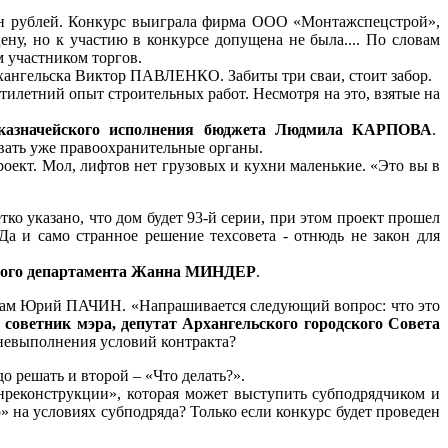
лн рублей. Конкурс выиграла фирма ООО «Монтажспецстрой»,
ну, но к участию в конкурсе допущена не была.... По словам
 участником торгов.
Архангельска Виктор ПАВЛЕНКО. Забиты три сваи, стоит забор.
тилетний опыт строительных работ. Несмотря на это, взятые на
 казначейского исполнения бюджета Людмила КАРПОВА
.
вать уже правоохранительные органы.
роект. Мол, лифтов нет грузовых и кухни маленькие. «Это вы в
о указано, что дом будет 93-й серии, при этом проект прошел
Да и само странное решение техсовета - отнюдь не закон для
вого департамента Жанна МИНДЕР
.
росам Юрий ПАЧИН. «Напрашивается следующий вопрос: что это
т
советник мэра, депутат Архангельского городского Совета
 невыполнения условий контракта?
 решать и второй – «Что делать?».
реконструкции», которая может выступить субподрядчиком и
» на условиях субподряда? Только если конкурс будет проведен