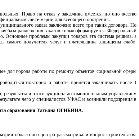
ольных. Право на отказ у заказчика имеется, но оно жестко
официальном сайте мэрии для всеобщего обозрения.
униципального заказа заключено всего три таких договора. Но
ьная база размещения заказов только формируется. Федеральный
но. Основные проблемы закупки товаров эта система решила, а
сы самого получателя услуг и плательщика защищены слабо.
е для города работы по ремонту объектов социальной сферы
роводиться повторно и работы придется заканчивать после 1
ы, результаты и этого аукциона антимонопольным управлением
результате чего у специалистов УФАС и возникли подозрения в
ента образования Татьяна ОГИБИНА
.
мэрии областного центра рассматривали вопрос строительства