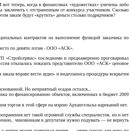
 вот теперь, когда в финансовых «художествах» уличены либо
а заключить с отстраненным от конкурса участником. Сколько
том заказе будут «крутить» деньги столько подрядчиков?
ципальных контрактов на выполнение функций заказчика по
место по девяти лотам - ООО «АСК».
УП «Стройсервис» последними и преднамеренно проговаривал
иссия отказалась показать представителю ООО «АСК» ценовое
 заказа вправе вести аудио- и видеозапись процедуры вскрытия
снованной. Но неприятный осадок остался...
зчика по финансированию объектов, включенных в бюджет 2009
ия торгов в этой сфере на мэрию Архангельска нареканий нет.
воохранения нет такой огромной службы специалистов, но и нет
 мнению, чиновникам и депутатам нужно подумать — не вернуть
у мэрии может появиться резерв — зачем городу зам мэра по