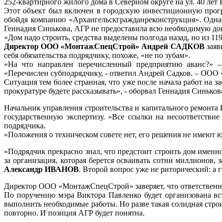
252-квартирного жилого дома в Северном округе на ул. 40 ле
Этот объект был включен в городскую инвестиционную прог
обойдя компанию «Архангельскгражданреконструкция». Однако
Геннадия Синькова, АГР не предоставила всю необходимую док
«Дом надо строить, средства выделены полгода назад, но из 1
Директор ООО «МонтажСпецСтрой» Андрей САДКОВ
заяв
себя обязательства подрядчику, похоже, «не по зубам».
«На что направлен перечисленный предприятию аванс?» 
«Перечислен субподрядчику, - ответил Андрей Садков. – ООО 
Ситуация тем более странная, что уже после начала работ на 
прокуратуре будете рассказывать», - оборвал Геннадия Синьков
Начальник управления строительства и капитального ремонта 
государственную экспертизу. «Все ссылки на несоответствие
подрядчика.
«Положения о техническом совете нет, его решения не имеют 
«Подрядчик прекрасно знал, что предстоит строить дом имен
за организация, которая берется осваивать сотни миллионов, 
Александр ИВАНОВ
. Второй вопрос уже не риторический: а
Директор ООО «МонтажСпецСтрой» заверяет, что ответственнос
По поручению мэра Виктора Павленко будет организована в
выполнить необходимые работы. Но разве такая солидная строи
повторно. И позиция АГР будет понятна.