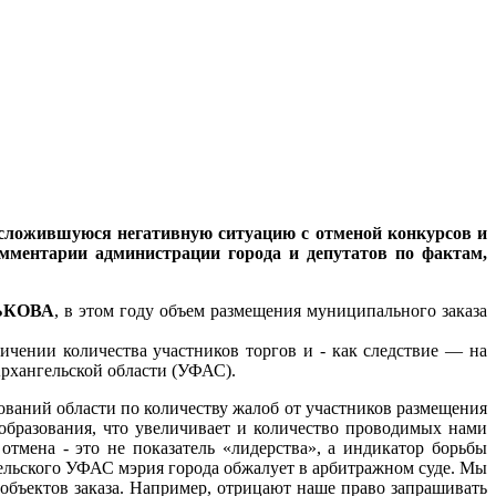
сложившуюся негативную ситуацию с отменой конкурсов и
мментарии администрации города и депутатов по фактам,
НЬКОВА
, в этом году объем размещения муниципального заказа
чении количества участников торгов и - как следствие — на
рхангельской области (УФАС).
зований области по количеству жалоб от участников размещения
образования, что увеличивает и количество проводимых нами
отмена - это не показатель «лидерства», а индикатор борьбы
гельского УФАС мэрия города обжалует в арбитражном суде. Мы
объектов заказа. Например, отрицают наше право запрашивать