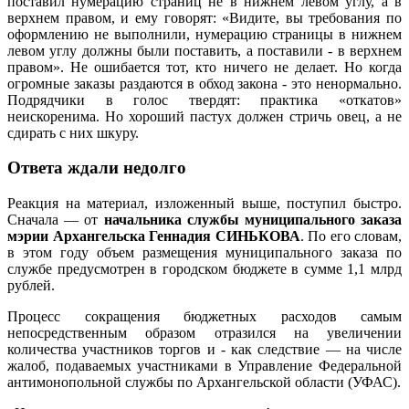
поставил нумерацию страниц не в нижнем левом углу, а в
верхнем правом, и ему говорят: «Видите, вы требования по
оформлению не выполнили, нумерацию страницы в нижнем
левом углу должны были поставить, а поставили - в верхнем
правом».
Не ошибается тот, кто ничего не делает. Но когда
огромные заказы раздаются в обход закона - это ненормально.
Подрядчики в голос твердят: практика «откатов»
неискоренима. Но хороший пастух должен стричь овец, а не
сдирать с них шкуру.
Ответа ждали недолго
Реакция на материал, изложенный выше, поступил быстро.
Сначала — от
начальника службы муниципального заказа
мэрии Архангельска Геннадия СИНЬКОВА
.
По его словам,
в этом году объем размещения муниципального заказа по
службе предусмотрен в городском бюджете в сумме 1,1 млрд
рублей.
Процесс сокращения бюджетных расходов самым
непосредственным образом отразился на увеличении
количества участников торгов и - как следствие — на числе
жалоб, подаваемых участниками в Управление Федеральной
антимонопольной службы по Архангельской области (УФАС).