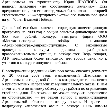
Архангельска по строительству Юрия ШАУЛОВА. Он
написал заявление «по собственному желанию».
Есть
предположение, что его отъезд может быть связан с историей
строительства 252-квартирного 9-этажного панельного дома
на ул. 40-лет Великой Победы.
Данный объект был включен в городскую инвестиционную
программу на 2008 год с общим объемом финансирования в
655 млн рублей. Конкурс выиграла фирма ООО
«Монтажспецстрой», обойдя компанию
«Архангельскгражданреконструкция». С законностью
проведения конкурса должны разбираться
правоохранительные органы, и разбираются. Ведь, говорят,
АГР предложила более выгодную для города цену, но к
участию в конкурсе допущена не была....
В распоряжении редакции «Бизнес-класса» оказался документ
от 20 января 2009 года, направленный Шауловым в
Архангельский городской Совет, в котором даются пояснения
о приоритетных направлениях муниципального заказа. В нем
значится, что по данному объекту идут работы по ограждению
стройплощадки. Но заказчик не может получить разрешение
на строительство — не решен вопрос с администрацией
Архангельской области по отводу земли. И далее —
подрядчику «перечислен аванс в размере 100% лимита