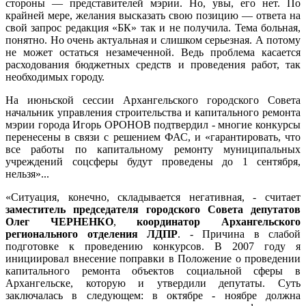
стороны — представителей мэрии. Но, увы, его нет. По
крайней мере, желания высказать свою позицию — ответа на
свой запрос редакция «БК» так и не получила.
Тема больная,
понятно. Но очень актуальная и слишком серьезная. А потому
не может остаться незамеченной. Ведь проблема касается
расходования бюджетных средств и проведения работ, так
необходимых городу.
На июньской сессии Архангельского городского Совета
начальник управления строительства и капитального ремонта
мэрии города Игорь ОРОНОВ подтвердил - многие конкурсы
перенесены в связи с решением ФАС, и «гарантировать, что
все работы по капитальному ремонту муниципальных
учреждений соцсферы будут проведены до 1 сентября,
нельзя»...
«Ситуация, конечно, складывается негативная, - считает
заместитель председателя городского Совета депутатов
Олег ЧЕРНЕНКО
,
координатор Архангельского
регионального отделения ЛДПР
. - Причина в слабой
подготовке к проведению конкурсов. В 2007 году я
инициировал внесение поправки в Положение о проведении
капитального ремонта объектов социальной сферы в
Архангельске, которую и утвердили депутаты. Суть
заключалась в следующем: в октябре - ноябре должна