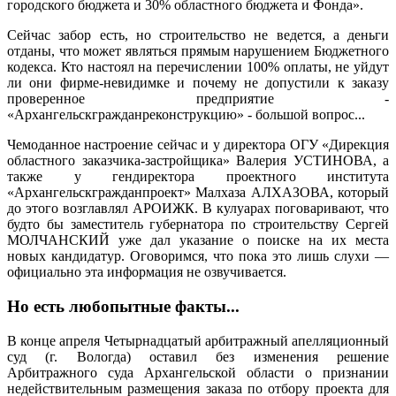
городского бюджета и 30% областного бюджета и Фонда».
Сейчас забор есть, но строительство не ведется, а деньги
отданы, что может являться прямым нарушением Бюджетного
кодекса.
Кто настоял на перечислении 100% оплаты, не уйдут
ли они фирме-невидимке и почему не допустили к заказу
проверенное предприятие -
«Архангельскгражданреконструкцию» - большой вопрос...
Чемоданное настроение сейчас и у директора ОГУ «Дирекция
областного заказчика-застройщика» Валерия УСТИНОВА, а
также у гендиректора проектного института
«Архангельскгражданпроект» Малхаза АЛХАЗОВА, который
до этого возглавлял АРОИЖК. В кулуарах поговаривают, что
будто бы заместитель губернатора по строительству Сергей
МОЛЧАНСКИЙ уже дал указание о поиске на их места
новых кандидатур. Оговоримся, что пока это лишь слухи —
официально эта информация не озвучивается.
Но есть любопытные факты...
В конце апреля Четырнадцатый арбитражный апелляционный
суд (г. Вологда) оставил без изменения решение
Арбитражного суда Архангельской области о признании
недействительным размещения заказа по отбору проекта для