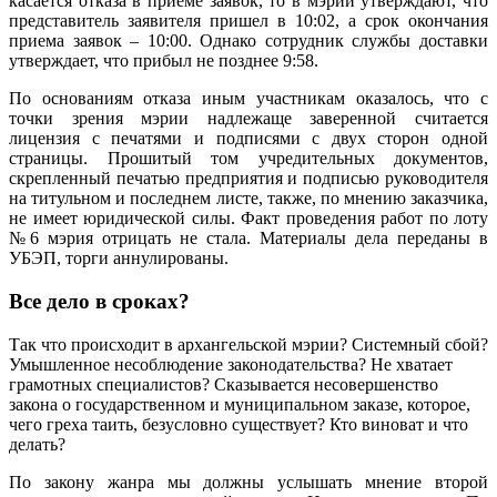
касается отказа в приеме заявок, то в мэрии утверждают, что
представитель заявителя пришел в 10:02, а срок окончания
приема заявок – 10:00. Однако сотрудник службы доставки
утверждает, что прибыл не позднее 9:58.
По основаниям отказа иным участникам оказалось, что с
точки зрения мэрии надлежаще заверенной считается
лицензия с печатями и подписями с двух сторон одной
страницы. Прошитый том учредительных документов,
скрепленный печатью предприятия и подписью руководителя
на титульном и последнем листе, также, по мнению заказчика,
не имеет юридической силы.
Факт проведения работ по лоту
№6 мэрия отрицать не стала. Материалы дела переданы в
УБЭП, торги аннулированы.
Все дело в сроках?
Так что происходит в архангельской мэрии? Системный сбой?
Умышленное несоблюдение законодательства? Не хватает
грамотных специалистов? Сказывается несовершенство
закона о государственном и муниципальном заказе, которое,
чего греха таить, безусловно существует? Кто виноват и что
делать?
По закону жанра мы должны услышать мнение второй