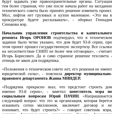
будут задавать уже правоохранительные органы.
Ситуация
тем более странная, что уже после начала работ на заседании
технического совета было принято решение изменить проект.
Мол, лифтов нет грузовых и кухни маленькие. «Это вы в
прокуратуре будете рассказывать», - оборвал Геннадия
Синькова мэр.
Начальник управления строительства и капитального
ремонта Игорь ОРОНОВ
подтвердил, что в техническом
задании было четко указано, что дом будет 93-й серии, при
этом проект прошел государственную экспертизу.
Все ссылки
на несоответствие СНИП не более чем отговорки», - считает
Игорь Борисович. Да и само странное решение техсовета -
отнюдь не закон для подрядчика.
«Положения о техническом совете нет, его решения не имеют
юридической силы», - пояснила
директор муниципально-
правового департамента Жанна МИНДЕР.
«Подрядчик прекрасно знал, что предстоит строить дом
именно 93-й серии», - заметил
заместитель мэра по
социальным вопросам Юрий ПАЧИН
. «Напрашивается
следующий вопрос: что это за организация, которая берется
осваивать сотни миллионов, заключает договор и не
понимает, что будет строить?» – говорит советник мэра,