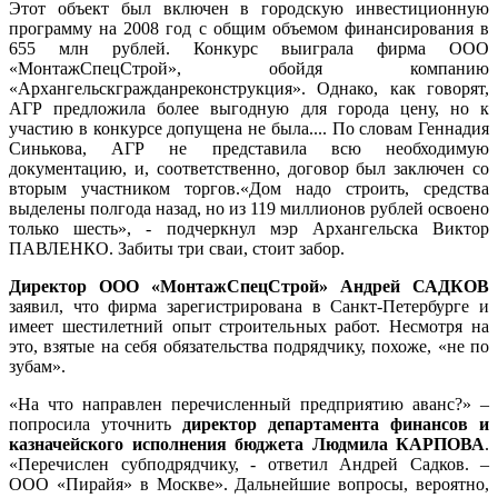
Этот объект был включен в городскую инвестиционную
программу на 2008 год с общим объемом финансирования в
655 млн рублей. Конкурс выиграла фирма ООО
«МонтажСпецСтрой», обойдя компанию
«Архангельскгражданреконструкция».
Однако, как говорят,
АГР предложила более выгодную для города цену, но к
участию в конкурсе допущена не была.... По словам Геннадия
Синькова, АГР не представила всю необходимую
документацию, и, соответственно, договор был заключен со
вторым участником торгов.
«Дом надо строить, средства
выделены полгода назад, но из 119 миллионов рублей освоено
только шесть», - подчеркнул мэр Архангельска Виктор
ПАВЛЕНКО. Забиты три сваи, стоит забор.
Директор ООО «МонтажСпецСтрой» Андрей САДКОВ
заявил, что фирма зарегистрирована в Санкт-Петербурге и
имеет шестилетний опыт строительных работ. Несмотря на
это, взятые на себя обязательства подрядчику, похоже, «не по
зубам».
«На что направлен перечисленный предприятию аванс?» –
попросила уточнить
директор департамента финансов и
казначейского исполнения бюджета Людмила КАРПОВА
.
«Перечислен субподрядчику, - ответил Андрей Садков. –
ООО «Пирайя» в Москве». Дальнейшие вопросы, вероятно,