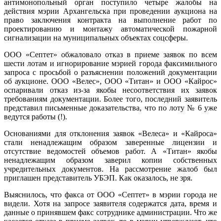
антимонопольный орган поступило четыре жалобы на
действия мэрии Архангельска при проведении аукциона на
право заключения контракта на выполнение работ по
проектированию и монтажу автоматической пожарной
сигнализации на муниципальных объектах соцсферы.
ООО «Септет» обжаловало отказ в приеме заявок по всем
шести лотам и игнорирование мэрией города факсимильного
запроса с просьбой о разъяснении положений документации
об аукционе.
ООО «Велес», ООО «Титан» и ООО «Кайрос»
оспаривали отказ из-за якобы несоответствия их заявок
требованиям документации. Более того, последний заявитель
представил письменные доказательства, что по лоту № 6 уже
ведутся работы (!).
Основаниями для отклонения заявок «Велеса» и «Кайроса»
стали ненадлежащим образом заверенные лицензии и
отсутствие ведомостей объемов работ. А «Титан» якобы
ненадлежащим образом заверил копии собственных
учредительных документов.
На рассмотрение жалоб был
приглашен представитель УБЭП. Как оказалось, не зря.
Выяснилось, что факса от ООО «Септет» в мэрии города не
видели. Хотя на запросе заявителя содержатся дата, время и
данные о принявшем факс сотруднике администрации. Что же