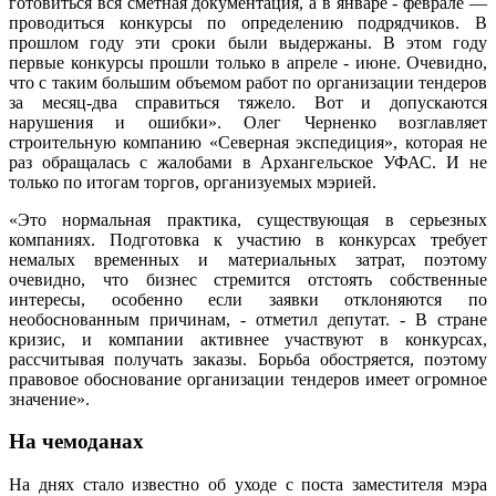
готовиться вся сметная документация, а в январе - феврале —
проводиться конкурсы по определению подрядчиков. В
прошлом году эти сроки были выдержаны. В этом году
первые конкурсы прошли только в апреле - июне. Очевидно,
что с таким большим объемом работ по организации тендеров
за месяц-два справиться тяжело. Вот и допускаются
нарушения и ошибки».
Олег Черненко возглавляет
строительную компанию «Северная экспедиция», которая не
раз обращалась с жалобами в Архангельское УФАС. И не
только по итогам торгов, организуемых мэрией.
«Это нормальная практика, существующая в серьезных
компаниях. Подготовка к участию в конкурсах требует
немалых временных и материальных затрат, поэтому
очевидно, что бизнес стремится отстоять собственные
интересы, особенно если заявки отклоняются по
необоснованным причинам, - отметил депутат. - В стране
кризис, и компании активнее участвуют в конкурсах,
рассчитывая получать заказы. Борьба обостряется, поэтому
правовое обоснование организации тендеров имеет огромное
значение».
На чемоданах
На днях стало известно об уходе с поста заместителя мэра