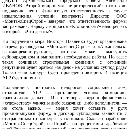
депутат Архангельского городского Совета Александр
ИВАНОВ. Второй вопрос уже не риторический: а готов ли
подрядчик нести финансовую ответственность в случае
невыполнения условий контракта?
Директор ООО
«МонтажСпецСтрой» заверяет, что ответственность фирмы
застрахована. Наряду с вопросом «Кто виноват?» надо решать
и второй – «Что делать?».
По поручению мэра Виктора Павленко будет организована
встреча руководства «МонтажСпецСтроя» и «Архангельск-
гражданреконструкции», которая может выступить
субподрядчиком и выполнить необходимые работы. Но разве
такая солидная строительная компания с отменной
репутацией будет браться «за дело» на условиях субпод-ряда?
Только если конкурс будет проведен повторно. И позиция
АГР будет понятна.
Подрядились построить недорогой социальный дом,
отодвинули АГР - протащили «свою» компанию,
«распилили» деньги... И вот теперь, когда в финансовых
«художествах» уличены либо заказчики, либо исполнители —
не столь важно, — мэрия хочет оставить у руля
провинившуюся фирму, а договор
субподряда заключить с
отстраненным от конкурса участником. Сколько заработали
«МонтажСпецСтрой» и «Пирайя» на процентах и заработают
еще? Что же это за социальный дом получится, если на этом