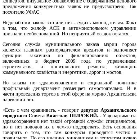
конвертов, визуальное ознакомление с содержанием ценового
предложения конкурентных заявок не предусмотрено. Так
посчитало УФАС.
Недоработки закона это или нет - судить законодателям. Факт
в том, что жалобу АСК в антимонопольном управлении
признали необоснованной. Но неприятный осадок остался...
Сегодня служба муниципального заказа мэрии города
является главным распорядителем кредитов и выполняет
функции заказчика по финансированию объектов,
включенных в бюджет 2009 года по управлениям:
строительства и капитального ремонта, жилищно-
коммунального хозяйства и энергетики, дорог и мостов.
Но заказы по здравоохранению и социальной политике
профильный департамент размещает самостоятельно. И в
части проведения торгов в этой сфере на мэрию Архангельска
нареканий нет.
«Есть с чем сравнивать, - говорит
депутат Архангельского
городского Совета Вячеслав ШИРОКИЙ.
- У департамента
здравоохранения нет такой огромной службы специалистов,
но и нет поводов их в чем-то подозревать. Есть основания
говорить о том, что там конкурсы проводятся честно и
правильно». По его мнению, чиновникам и депутатам нужно