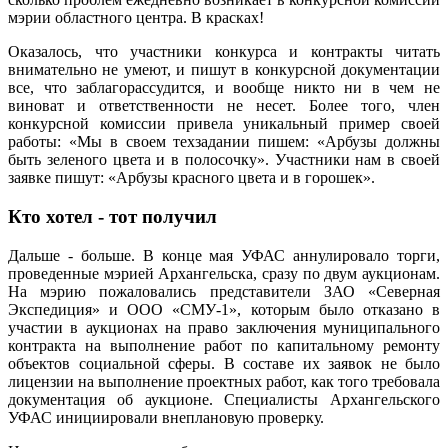
мэрии областного центра. В красках!
Оказалось, что участники конкурса и контракты читать
внимательно не умеют, и пишут в конкурсной документации
все, что заблагорассудится, и вообще никто ни в чем не
виноват и ответственности не несет. Более того, член
конкурсной комиссии привела уникальный пример своей
работы: «Мы в своем техзадании пишем: «Арбузы должны
быть зеленого цвета и в полосочку». Участники нам в своей
заявке пишут: «Арбузы красного цвета и в горошек».
Кто хотел - тот получи
л
Дальше - больше. В конце мая УФАС аннулировало торги,
проведенные мэрией Архангельска, сразу по двум аукционам.
На мэрию пожаловались представители ЗАО «Северная
Экспедиция» и ООО «СМУ-1», которым было отказано в
участии в аукционах на право заключения муниципального
контракта на выполнение работ по капитальному ремонту
объектов социальной сферы. В составе их заявок не было
лицензии на выполнение проектных работ, как того требовала
документация об аукционе. Специалисты Архангельского
УФАС инициировали внеплановую проверку.