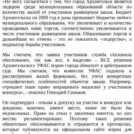
«Не могу согласиться с тем, что город Архангельск является
лидером среди муниципальных образований области по
количеству жалоб от участников размещения заказа. Бюджет
Архангельска на 2009 год в разы превышает бюджеты любого
муниципального образования, что увеличивает и количество
проводимых нами торгов, соответственно увеличивается и
число участников размещения заказа. Обжалование торгов и
дальнейшая их отмена - это не показатель «лидерства», а
индикатор борьбы участников.
Мы считаем, что заявки участников служба отклонила
обоснованно, так как все, я выделяю - ВСЕ решения
Архангельского УФАС мэрия города обжалует в арбитражном
суде. Мы считаем, что комиссия УФАС подошла к
рассмотрению жалоб формально, без учета конкретных
специфических особенностей объектов заказа. Например,
отрицают наше право запрашивать лицензии у участников
конкурса», - пояснил Геннадий Синьков.
Он подтвердил - отказы к допуску на участие в конкурсе или
аукционе, конечно, имеют место, иначе не было бы
недовольных. Право на отказ у заказчика имеется, но оно
жестко регламентировано. Поэтому такие решения
обязательно обосновываются и отражаются в протоколах,
которые публикуются на официальном сайте мэрии для