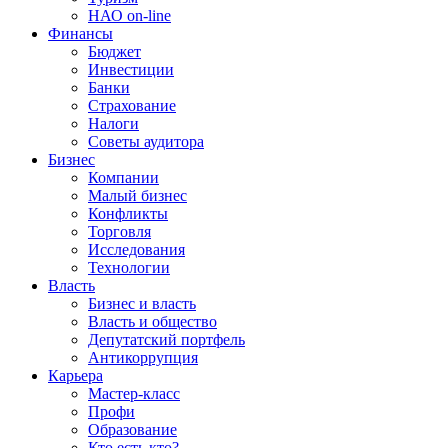
НАО on-line
Финансы
Бюджет
Инвестиции
Банки
Страхование
Налоги
Советы аудитора
Бизнес
Компании
Малый бизнес
Конфликты
Торговля
Исследования
Технологии
Власть
Бизнес и власть
Власть и общество
Депутатский портфель
Антикоррупция
Карьера
Мастер-класс
Профи
Образование
Кто есть кто?