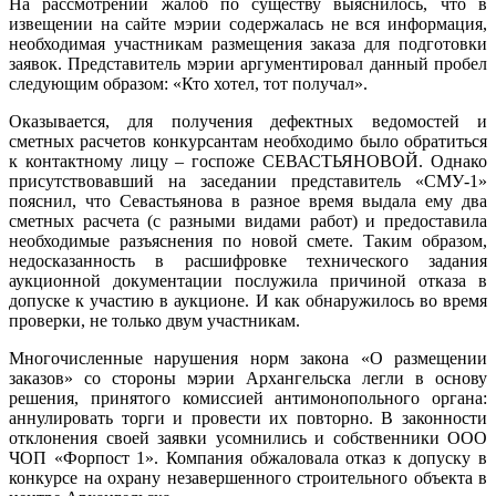
На рассмотрении жалоб по существу выяснилось, что в
извещении на сайте мэрии содержалась не вся информация,
необходимая участникам размещения заказа для подготовки
заявок. Представитель мэрии аргументировал данный пробел
следующим образом: «Кто хотел, тот получал».
Оказывается, для получения дефектных ведомостей и
сметных расчетов конкурсантам необходимо было обратиться
к контактному лицу – госпоже СЕВАСТЬЯНОВОЙ.
Однако
присутствовавший на заседании представитель «СМУ-1»
пояснил, что Севастьянова в разное время выдала ему два
сметных расчета (с разными видами работ) и предоставила
необходимые разъяснения по новой смете. Таким образом,
недосказанность в расшифровке технического задания
аукционной документации послужила причиной отказа в
допуске к участию в аукционе. И как обнаружилось во время
проверки, не только двум участникам.
Многочисленные нарушения норм закона «О размещении
заказов» со стороны мэрии Архангельска легли в основу
решения, принятого комиссией антимонопольного органа:
аннулировать торги и провести их повторно.
В законности
отклонения своей заявки усомнились и собственники ООО
ЧОП «Форпост 1». Компания обжаловала отказ к допуску в
конкурсе на охрану незавершенного строительного объекта в