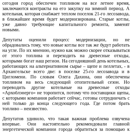
сегодня город обеспечен топливом на все летнее время,
заключаются контракты на его закупку на зимний период. А
котельная, которая снабжает теплом поселок 21-го лесозавода,
в ближайшее время будет модернизирована. Старые котлы,
уже давно требующие капитального ремонта, заменят
новыми.
Депутаты оценили процесс модернизации, но не
обрадовались тому, что новые котлы все так же будут работать
на угле. По их мнению, нужно как можно скорее отказываться
от этого топлива и переходить на древесные отходы,
которыми богат наш регион. На сегодняшний день котельных,
работающих на альтернативном сырье – щепе и пеллетах, - в
Архангельске всего две: в поселке 25-го лесозавода и в
Цигломени. По словам Олега Дахина, они обеспечены
топливом на весь следующий отопительный сезон. Но
переводить другие котельные на древесные отходы
«Архоблэнерго» не торопится, потому что поставщики щепы,
с которыми компания работает сейчас, готовы сотрудничать с
ней только до конца следующего года. Где потом брать
топливо – неизвестно.
Депутатов удивило, что такая важная проблема озвучена
впервые. Они настоятельно рекомендовали главной
энергетической компании города обратиться за помощью к