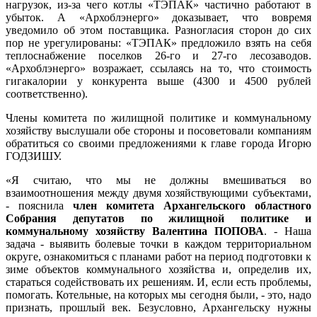
нагрузок, из-за чего котлы «ТЭПАК» частично работают в
убыток. А «Архоблэнерго» доказывает, что вовремя
уведомило об этом поставщика. Разногласия сторон до сих
пор не урегулированы: «ТЭПАК» предложило взять на себя
теплоснабжение поселков 26-го и 27-го лесозаводов.
«Архоблэнерго» возражает, ссылаясь на то, что стоимость
гигакалории у конкурента выше (4300 и 4500 рублей
соответственно).
Члены комитета по жилищной политике и коммунальному
хозяйству выслушали обе стороны и посоветовали компаниям
обратиться со своими предложениями к главе города Игорю
ГОДЗИШУ.
«Я считаю, что мы не должны вмешиваться во
взаимоотношения между двумя хозяйствующими субъектами,
- пояснила
член комитета Архангельского областного
Собрания депутатов по жилищной политике и
коммунальному хозяйству Валентина ПОПОВА
. - Наша
задача - выявить болевые точки в каждом территориальном
округе, ознакомиться с планами работ на период подготовки к
зиме объектов коммунального хозяйства и, определив их,
стараться содействовать их решениям. И, если есть проблемы,
помогать. Котельные, на которых мы сегодня были, - это, надо
признать, прошлый век. Безусловно, Архангельску нужны