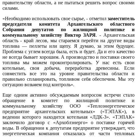
правительству области, а не пытаться решить вопрос своими
силами.
«Необходимо использовать свое сырье, - отметил
заместитель
председателя комитета Архангельского областного
Собрания депутатов по жилищной политике и
коммунальному хозяйству Виктор ЗАРЯ
. - Архангельская
область - край лесов, мы стараемся перейти на другие виды
топлива — пеллеты или щепу. Я думаю, за этим будущее.
Проблема с углем всегда была, есть и будет. Да и его качество
не всегда бывает хорошим. А производство и поставки своего
топлива мы можем проконтролировать. У нас есть свои
котельные, своя добыча, переработка древесины. Если
совместить все это на уровне правительства области и
правильно спланировать, топливом себя обеспечим. Мы эту
ситуацию возьмем под контроль».
Еще одним активно обсуждаемым вопросом встречи стало
обращение в комитет по жилищной политике и
коммунальному хозяйству ООО «Теплоэнергетическое
предприятие архангельских котельных» («ТЭПАК»), в
ведении которого находится котельная «ЛДК-3». «ТЭПАК»
заключило договор с «Архоблэнерго» о поставке горячей
воды. В обращении к депутатам предприятие утверждает, что
энергетическая компания отказалась от части тепловых