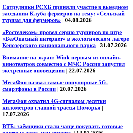
Сотрудники РСХБ приняли участие в выездном
заседании Клуба фермеров на тему: «Сельский
туризм для фермеров»
|
04.08.2026
«Ростелеком» провел серию турниров по игре
«БезОпасный интернет» в экологическом лагере
Кенозерского национального парка
|
31.07.2026
Внимание на экран: Wink первым из онлайн-
кинотеатров совместно с МЧС России запустил
экстренные оповещения
|
22.07.2026
МегаФон назвал самые популярные 5G-
смартфоны в России
|
20.07.2026
МегаФон охватил 4G-сигналом десятки
километров главной трассы Поморья
|
17.07.2026
ВТБ: заёмщики стали чаще покупать готовые
частные дома, чем строить
|
14.07.2026