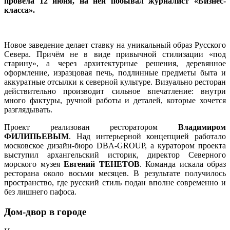
провела 12 июня, на ней побывал журналист «Бизнес-
класса».
Новое заведение делает ставку на уникальный образ Русского
Севера. Причём не в виде привычной стилизации «под
старину», а через архитектурные решения, деревянное
оформление, изразцовая печь, подлинные предметы быта и
аккуратные отсылки к северной культуре. Визуально ресторан
действительно производит сильное впечатление: внутри
много фактуры, ручной работы и деталей, которые хочется
разглядывать.
Проект реализован ресторатором
Владимиром
ФИЛИПЬЕВЫМ
. Над интерьерной концепцией работало
московское дизайн-бюро DBA-GROUP, а куратором проекта
выступил архангельский историк, директор Северного
морского музея
Евгений ТЕНЕТОВ
. Команда искала образ
ресторана около восьми месяцев. В результате получилось
пространство, где русский стиль подан вполне современно и
без лишнего пафоса.
Дом-двор в городе