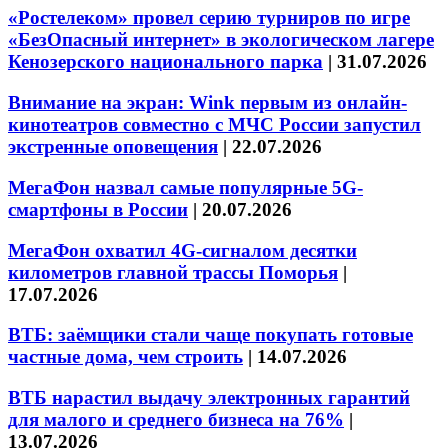
«Ростелеком» провел серию турниров по игре
«БезОпасный интернет» в экологическом лагере
Кенозерского национального парка
|
31.07.2026
Внимание на экран: Wink первым из онлайн-
кинотеатров совместно с МЧС России запустил
экстренные оповещения
|
22.07.2026
МегаФон назвал самые популярные 5G-
смартфоны в России
|
20.07.2026
МегаФон охватил 4G-сигналом десятки
километров главной трассы Поморья
|
17.07.2026
ВТБ: заёмщики стали чаще покупать готовые
частные дома, чем строить
|
14.07.2026
ВТБ нарастил выдачу электронных гарантий
для малого и среднего бизнеса на 76%
|
13.07.2026