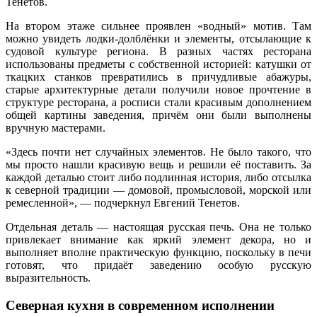
Тенетов.
На втором этаже сильнее проявлен «водный» мотив. Там
можно увидеть лодки-долблёнки и элементы, отсылающие к
судовой культуре региона. В разных частях ресторана
использованы предметы с собственной историей: катушки от
ткацких станков превратились в причудливые абажуры,
старые архитектурные детали получили новое прочтение в
структуре ресторана, а росписи стали красивым дополнением
общей картины заведения, причём они были выполнены
вручную мастерами.
«Здесь почти нет случайных элементов. Не было такого, что
мы просто нашли красивую вещь и решили её поставить. За
каждой деталью стоит либо подлинная история, либо отсылка
к северной традиции — домовой, промысловой, морской или
ремесленной», — подчеркнул Евгений Тенетов.
Отдельная деталь — настоящая русская печь. Она не только
привлекает внимание как яркий элемент декора, но и
выполняет вполне практическую функцию, поскольку в печи
готовят, что придаёт заведению особую русскую
выразительность.
Северная кухня в современном исполнении