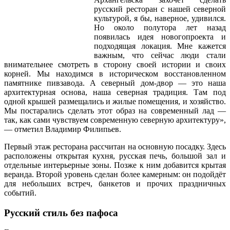
русский ресторан с нашей северной
культурой, я бы, наверное, удивился.
Но около полутора лет назад
появилась идея новогопроекта и
подходящая локация. Мне кажется
важным, что сейчас люди стали
внимательнее смотреть в сторону своей истории и своих
корней. Мы находимся в историческом восстановленном
памятнике пивзавода. А северный дом-двор — это наша
архитектурная основа, наша северная традиция. Там под
одной крышей размещались и жилые помещения, и хозяйство.
Мы постарались сделать этот образ на современный лад —
так, как сами чувствуем современную северную архитектуру»,
— отметил Владимир Филипьев.
Первый этаж ресторана рассчитан на основную посадку. Здесь
расположены открытая кухня, русская печь, большой зал и
отдельные интерьерные зоны. Позже к ним добавится крытая
веранда. Второй уровень сделан более камерным: он подойдёт
для небольших встреч, банкетов и прочих праздничных
событий.
Русский стиль без пафоса