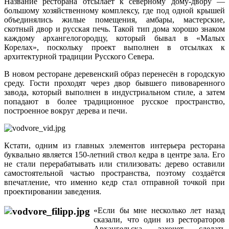
Название ресторана отсылает к северному дому-двору —
большому хозяйственному комплексу, где под одной крышей
объединялись жилые помещения, амбары, мастерские,
скотный двор и русская печь. Такой тип дома хорошо знаком
каждому архангелогородцу, который бывал в «Малых
Корелах», поскольку проект выполнен в отсылках к
архитектурной традиции Русского Севера.
В новом ресторане деревенский образ перенесён в городскую
среду. Гости проходят через двор бывшего пивоваренного
завода, который выполнен в индустриальном стиле, а затем
попадают в более традиционное русское пространство,
построенное вокруг дерева и печи.
Кстати, одним из главных элементов интерьера ресторана
буквально является 150-летний ствол кедра в центре зала. Его
не стали перерабатывать или стилизовать: дерево оставили
самостоятельной частью пространства, поэтому создаётся
впечатление, что именно кедр стал отправной точкой при
проектировании заведения.
«Если бы мне несколько лет назад
сказали, что один из рестораторов
Архангельска захочет сделать