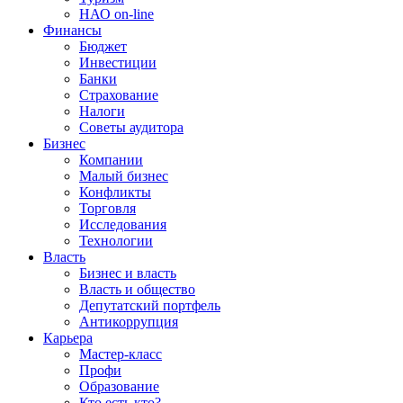
НАО on-line
Финансы
Бюджет
Инвестиции
Банки
Страхование
Налоги
Советы аудитора
Бизнес
Компании
Малый бизнес
Конфликты
Торговля
Исследования
Технологии
Власть
Бизнес и власть
Власть и общество
Депутатский портфель
Антикоррупция
Карьера
Мастер-класс
Профи
Образование
Кто есть кто?