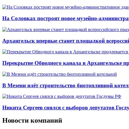
На Соловках построят новое музейно-администра
Архангельск впервые станет площадкой всеросси
Перекрытие Обводного канала в Архангельске про
В Мезени идёт строительство биотопливной коте
Никита Сергеев снялся с выборов депутатов Гос
Новости компаний