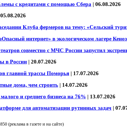
блемы с кредитами с помощью Сбера
|
06.08.2026
|
05.08.2026
седании Клуба фермеров на тему: «Сельский тури
езОпасный интернет» в экологическом лагере Кено
театров совместно с МЧС России запустил экстре
ы в России
|
20.07.2026
ов главной трассы Поморья
|
17.07.2026
тные дома, чем строить
|
14.07.2026
малого и среднего бизнеса на 76%
|
13.07.2026
латформе для автоматизации рутинных задач
|
07.0
850 (реклама в газете и на сайте)