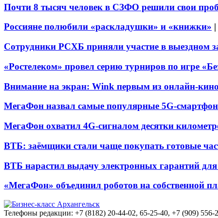
Почти 8 тысяч человек в СЗФО решили свои про
Россияне полюбили «раскладушки» и «книжки»
Сотрудники РСХБ приняли участие в выездном за
«Ростелеком» провел серию турниров по игре «Б
Внимание на экран: Wink первым из онлайн-кино
МегаФон назвал самые популярные 5G-смартфон
МегаФон охватил 4G-сигналом десятки километр
ВТБ: заёмщики стали чаще покупать готовые час
ВТБ нарастил выдачу электронных гарантий для 
«МегаФон» объединил роботов на собственной п
Телефоны редакции: +7 (8182) 20-44-02, 65-25-40, +7 (909) 556-2