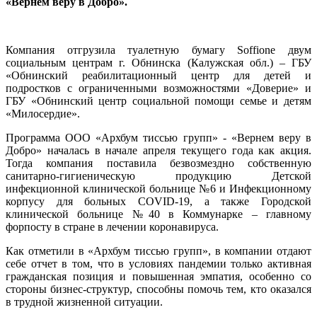
«Вернем веру в Добро».
Компания отгрузила туалетную бумагу Soffione двум
социальным центрам г. Обнинска (Калужская обл.) – ГБУ
«Обнинский реабилитационный центр для детей и
подростков с ограниченными возможностями «Доверие» и
ГБУ «Обнинский центр социальной помощи семье и детям
«Милосердие».
Программа ООО «Архбум тиссью групп» - «Вернем веру в
Добро» началась в начале апреля текущего года как акция.
Тогда компания поставила безвозмездно собственную
санитарно-гигиеническую продукцию Детской
инфекционной клинической больнице №6 и Инфекционному
корпусу для больных COVID-19, а также Городской
клинической больнице №40 в Коммунарке – главному
форпосту в стране в лечении коронавируса.
Как отметили в «Архбум тиссью групп», в компании отдают
себе отчет в том, что в условиях пандемии только активная
гражданская позиция и повышенная эмпатия, особенно со
стороны бизнес-структур, способны помочь тем, кто оказался
в трудной жизненной ситуации.