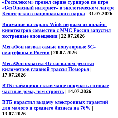
«Ростелеком» провел серию турниров по игре
«БезОпасный интернет» в экологическом лагере
Кенозерского национального парка
|
31.07.2026
Внимание на экран: Wink первым из онлайн-
кинотеатров совместно с МЧС России запустил
экстренные оповещения
|
22.07.2026
МегаФон назвал самые популярные 5G-
смартфоны в России
|
20.07.2026
МегаФон охватил 4G-сигналом десятки
километров главной трассы Поморья
|
17.07.2026
ВТБ: заёмщики стали чаще покупать готовые
частные дома, чем строить
|
14.07.2026
ВТБ нарастил выдачу электронных гарантий
для малого и среднего бизнеса на 76%
|
13.07.2026