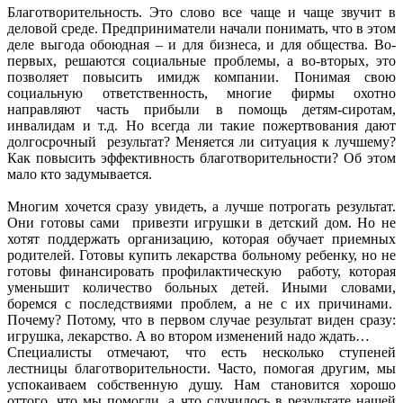
Благотворительность. Это слово все чаще и чаще звучит в
деловой среде. Предприниматели начали понимать, что в этом
деле выгода обоюдная – и для бизнеса, и для общества. Во-
первых, решаются социальные проблемы, а во-вторых, это
позволяет повысить имидж компании. Понимая свою
социальную ответственность, многие фирмы охотно
направляют часть прибыли в помощь детям-сиротам,
инвалидам и т.д. Но всегда ли такие пожертвования дают
долгосрочный результат? Меняется ли ситуация к лучшему?
Как повысить эффективность благотворительности? Об этом
мало кто задумывается.
Многим хочется сразу увидеть, а лучше потрогать результат.
Они готовы сами привезти игрушки в детский дом. Но не
хотят поддержать организацию, которая обучает приемных
родителей. Готовы купить лекарства больному ребенку, но не
готовы финансировать профилактическую работу, которая
уменьшит количество больных детей. Иными словами,
боремся с последствиями проблем, а не с их причинами.
Почему? Потому, что в первом случае результат виден сразу:
игрушка, лекарство. А во втором изменений надо ждать…
Специалисты отмечают, что есть несколько ступеней
лестницы благотворительности. Часто, помогая другим, мы
успокаиваем собственную душу. Нам становится хорошо
оттого, что мы помогли, а что случилось в результате нашей