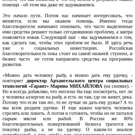
помощи - об этом мы даже не задумываемся.
Это начало пути. Потом нас начинает интересовать, что
меняется, если мы окажем помощь. Именно тогда
благотворители начинают понимать, что часто выделенные
ими средства решают только сегодняшнюю проблему, а завтра
появляется новая. Следующий шаг - мы задумываемся о том,
как сделать так, чтобы этих проблем не было. И здесь речь
уже о социальных инвестициях. Российская
благотворительность пока стоит на самой нижней ступени, и
бизнес часто не готов направлять средства на программы
развития.
«Можно дать человеку рыбу, а можно дать ему удочку, -
повторяет
директор Архангельского центра социальных
технологий «Гарант» Марина МИХАЙЛОВА
(на снимке). -
Но я всегда добавляю, что неплохо бы еще посмотреть, нет ли
у человека аллергии на рыбу, и есть ли там, где он живет, река.
Потому что если там лес, то не лучше ли дать ему ружье? А то
мы всем раздаем удочки. И еще важно научить человека
стрелять или ловить. А потом и готовить, чтобы он не питался
сырым мясом или рыбой. В России же 80%
благотворительных пожертвований бизнеса тратится на
покупку рыбы, а не на удочку. О каком-то анализе
потребностей, о том, чтобы дать нуждающимся возможность