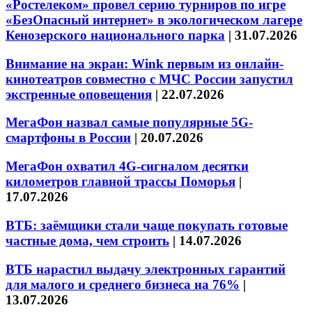
«Ростелеком» провел серию турниров по игре
«БезОпасный интернет» в экологическом лагере
Кенозерского национального парка
|
31.07.2026
Внимание на экран: Wink первым из онлайн-
кинотеатров совместно с МЧС России запустил
экстренные оповещения
|
22.07.2026
МегаФон назвал самые популярные 5G-
смартфоны в России
|
20.07.2026
МегаФон охватил 4G-сигналом десятки
километров главной трассы Поморья
|
17.07.2026
ВТБ: заёмщики стали чаще покупать готовые
частные дома, чем строить
|
14.07.2026
ВТБ нарастил выдачу электронных гарантий
для малого и среднего бизнеса на 76%
|
13.07.2026