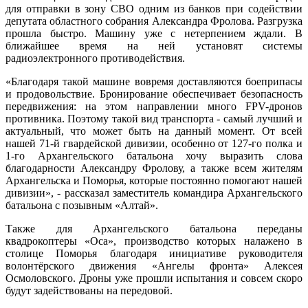
для отправки в зону СВО одним из банков при содействии
депутата областного собрания Александра Фролова. Разгрузка
прошла быстро. Машину уже с нетерпением ждали. В
ближайшее время на ней установят системы
радиоэлектронного противодействия.
«Благодаря такой машине вовремя доставляются боеприпасы
и продовольствие. Бронирование обеспечивает безопасность
передвижения: на этом направлении много FPV-дронов
противника. Поэтому такой вид транспорта - самый лучший и
актуальный, что может быть на данный момент. От всей
нашей 71-й гвардейской дивизии, особенно от 127-го полка и
1-го Архангельского батальона хочу выразить слова
благодарности Александру Фролову, а также всем жителям
Архангельска и Поморья, которые постоянно помогают нашей
дивизии», - рассказал заместитель командира Архангельского
батальона с позывным «Алтай».
Также для Архангельского батальона переданы
квадрокоптеры «Оса», производство которых налажено в
столице Поморья благодаря инициативе руководителя
волонтёрского движения «Ангелы фронта» Алексея
Осмоловского. Дроны уже прошли испытания и совсем скоро
будут задействованы на передовой.