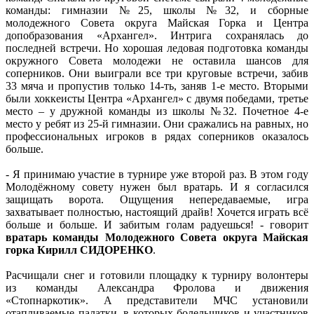
команды: гимназии №25, школы №32, и сборные
молодежного Совета округа Майская Горка и Центра
допобразования «Архангел». Интрига сохранялась до
последней встречи. Но хорошая ледовая подготовка команды
окружного Совета молодежи не оставила шансов для
соперников. Они выиграли все три круговые встречи, забив
33 мяча и пропустив только 14-ть, заняв 1-е место. Вторыми
были хоккеисты Центра «Архангел» с двумя победами, третье
место – у дружной команды из школы №32. Почетное 4-е
место у ребят из 25-й гимназии. Они сражались на равных, но
профессиональных игроков в рядах соперников оказалось
больше.
- Я принимаю участие в турнире уже второй раз. В этом году
Молодёжному совету нужен был вратарь. И я согласился
защищать ворота. Ощущения непередаваемые, игра
захватывает полностью, настоящий драйв! Хочется играть всё
больше и больше. И забитым голам радуешься! - говорит
вратарь команды Молодежного Совета округа Майская
горка Кирилл СИДОРЕНКО
.
Расчищали снег и готовили площадку к турниру волонтеры
из команды Александра Фролова и движения
«Стопнаркотик». А представители МЧС установили
отапливаемые палатки, в которых болельщиков и участников