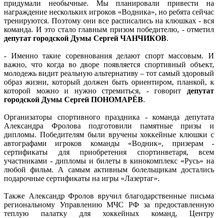
придумали необычные. Мы планировали привести на
награждение нескольких игроков «Водника», но ребята сейчас
тренируются. Поэтому они все расписались на клюшках - вся
команда. И это стало главным призом победителю, - отметил
депутат городской Думы Сергей ЧАНЧИКОВ
.
- Именно такие соревнования делают спорт массовым. И
важно, что когда во дворе появляется спортивный объект,
молодежь видит реальную альтернативу – тот самый здоровый
образ жизни, который должен быть ориентиром, планкой, к
которой можно и нужно стремиться, - говорит
депутат
городской Думы Сергей ПОНОМАРЁВ
.
Организаторы спортивного праздника - команда депутата
Александра Фролова подготовили памятные призы и
дипломы. Победителям были вручены хоккейные клюшки с
автографами игроков команды «Водник», призерам -
сертификаты для приобретения спортинветаря, всем
участниками - дипломы и билеты в кинокомплекс «Русь» на
любой фильм. А самым активным болельщикам достались
подарочные сертификаты на игры «Лазертаг».
Также Александр Фролов вручил благодарственные письма
региональному Управлению МЧС РФ за предоставленную
теплую палатку для хоккейных команд, Центру