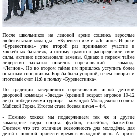
.
После школьников на ледовой арене сошлись взрослые
любительские команды – «Буревестник» и «Легион». Игроки
«Буревестника» уже второй раз принимают участие в
хоккейных баталиях, а потому грамотно распределили свои
силы, активно использовали замены. Однако в первом тайме
лидерство захватил новичок соревнований – команда
«Легион». Но во втором тайме им пришлось уступить более
опытным соперникам. Борьба была упорной, о чем говорит и
итоговый счет 11:8 в пользу «Буревестника».
По традиции завершились соревнования игрой детской
дворовой команды «Звезда» (средний возраст игроков 10-12
лет) с победителями турнира – командой Молодежного совета
Майской Горки. Итогом стала боевая ничья – 4:4.
- Помимо хоккея мы поддерживаем так же и другие
командные виды спорта: футбол, волейбол, баскетбол.
Считаем что это отличная возможность для молодёжи, для
детей с пользой провести время в выходной день. А призы