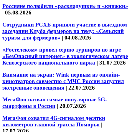
Россияне полюбили «раскладушки» и «книжки»
|
05.08.2026
Сотрудники РСХБ приняли участие в выездном
заседании Клуба фермеров на тему: «Сельский
туризм для фермеров»
|
04.08.2026
«Ростелеком» провел серию турниров по игре
«БезОпасный интернет» в экологическом лагере
Кенозерского национального парка
|
31.07.2026
Внимание на экран: Wink первым из онлайн-
кинотеатров совместно с МЧС России запустил
экстренные оповещения
|
22.07.2026
МегаФон назвал самые популярные 5G-
смартфоны в России
|
20.07.2026
МегаФон охватил 4G-сигналом десятки
километров главной трассы Поморья
|
17.07.2026