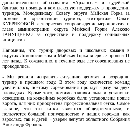
дополнительного образования «Архангел» и судейской
бригаде за помощь и комплексную поддержку в проведении
турнира, Молодежному Совету округа Майская Горка за
помощь в организации турнира, агитбригаде Ольги
КУБРЯКОВОЙ за творческое сопровождение мероприятия, и
главе администрации округа Майской Горки Алексею
ГАНУЩЕНКО за содействие и поддержку социальных
инициатив.
Напомним, что турнир дворовых и школьных команд в
округах Ломоносовском и Майская Горка впервые прошел 11
лет назад. К сожалению, в течение ряда лет соревнования не
проводились.
- Мы решили исправить ситуацию депутат и возродили
турнир в прошлом году. В этом году количество команд
увеличилось, поэтому соревнования пройдут сразу на двух
площадках. Кроме того, помимо заливки льда и установки
освещения, на хоккейных коробках были установлены новые
ворота, для них приобретена профессиональная сетка. Самое
главное, что эти катки являются общедоступными, и
пользуются большой популярностью у наших горожан, как
взрослых, так и детей, - уверен депутат областного Собрания
Александр Фролов.