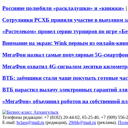
Россияне полюбили «раскладушки» и «книжки»
Сотрудники РСХБ приняли участие в выездном за
«Ростелеком» провел серию турниров по игре «Б
Внимание на экран: Wink первым из онлайн-кино
МегаФон назвал самые популярные 5G-смартфон
МегаФон охватил 4G-сигналом десятки километр
ВТБ: заёмщики стали чаще покупать готовые час
ВТБ нарастил выдачу электронных гарантий для 
«МегаФон» объединил роботов на собственной п
Телефоны редакции: +7 (8182) 20-44-02, 65-25-40, +7 (909) 556-2
E-mail:
bclass@mail.ru
(редакция),
29rbk@mail.ru
(реклама).
Поли