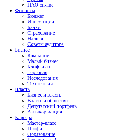
НАО on-line
Финансы
Бюджет
Инвестиции
Банки
Страхование
Налоги
Советы аудитора
Бизнес
Компании
Малый бизнес
Конфликты
Торговля
Исследования
Технологии
Власть
Бизнес и власть
Власть и общество
Депутатский портфель
Антикоррупция
Карьера
Мастер-класс
Профи
Образование
Кто есть кто?