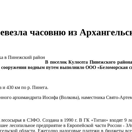
евезла часовню из Архангельс
В поселок Кулосега Пинежского района
у сооружения водным путем выполнило ООО «Беломорская сп
 и 430 км по р. Пинега.
нного архимандрита Иосифа (Волкова), наместника Свято-Артем
лесосырья в СЗФО. Создана в 1990 г. В ГК «Титан» входят 9 
шее лесопильное предприятие в Европейской части России - ЗАО 
ангельской области. Ежегодно налоговые платежи в бюджеты в