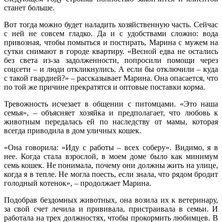
станет больше.
Вот тогда можно будет наладить хозяйственную часть. Сейчас
с ней не совсем гладко. Да и с удобствами сложно: вода
привозная, чтобы помыться и постирать, Марина с мужем на
сутки снимают в городе квартиру. «Весной едва не остались
без света из-за задолженности, попросили помощи через
соцсети – и люди откликнулись. А если бы отключили – куда
с такой гвардией?» – рассказывает Марина. Она опасается, что
по той же причине прекратятся и оптовые поставки корма.
Тревожность исчезает в общении с питомцами. «Это наша
семья», – объясняет хозяйка и предполагает, что любовь к
животным передалась ей по наследству от мамы, которая
всегда приводила в дом уличных кошек.
«Она говорила: «Иду с работы – всех соберу». Видимо, я в
нее. Когда стала взрослой, в моем доме было как минимум
семь кошек. Не понимала, почему они должны жить на улице,
когда я в тепле. Не могла поесть, если знала, что рядом бродит
голодный котенок», – продолжает Марина.
Подобрав бездомных животных, она возила их к ветеринару,
за свой счет лечила и прививала, пристраивала в семьи. И
работала на трех должностях, чтобы прокормить любимцев. В