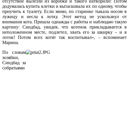
отсутствие вылезли из коробки и такого натворили! Потом
додумалась купить клетки и вытаскивала их по одному, чтобы
приучить к туалету. Если мимо, по старинке тыкала носом в
лужицу и несла к лотку. Этот метод не ускользнул от
внимания кота. Пришла однажды с работы и наблюдаю такую
картину: Синдбад, увидев, что котенок прикладывается в
неположенном месте, подлетел, хвать его за шкирку – и в
лоток! Потом всех котят так воспитывал», – вспоминает
Марина.
По словам
хозяйки,
Синдбад за
собратьями