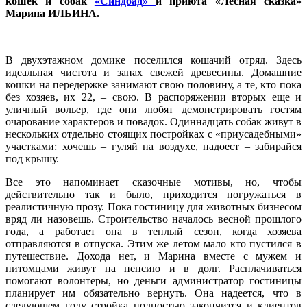
кошек и собак
«Синдбад»
и приюта «Лесная сказка»
Марина ИЛЬИНА.
В двухэтажном домике поселился кошачий отряд. Здесь
идеальная чистота и запах свежей древесины. Домашние
кошки на передержке занимают свою половину, а те, кто пока
без хозяев, их 22, – свою. В распоряжении вторых еще и
уличный вольер, где они любят демонстрировать гостям
очарование характеров и повадок. Одиннадцать собак живут в
нескольких отдельно стоящих постройках с «приусадебными»
участками: хочешь – гуляй на воздухе, надоест – забирайся
под крышу.
Все это напоминает сказочные мотивы, но, чтобы
действительно так и было, приходится погружаться в
реалистичную прозу. Пока гостиницу для животных бизнесом
вряд ли назовешь. Строительство началось весной прошлого
года, а работает она в теплый сезон, когда хозяева
отправляются в отпуска. Этим же летом мало кто пустился в
путешествие. Дохода нет, и Марина вместе с мужем и
питомцами живут на пенсию и в долг. Расплачиваться
помогают волонтеры, но деньги администратор гостиницы
планирует им обязательно вернуть. Она надеется, что в
следующем году стройка полностью закончится и клиентов