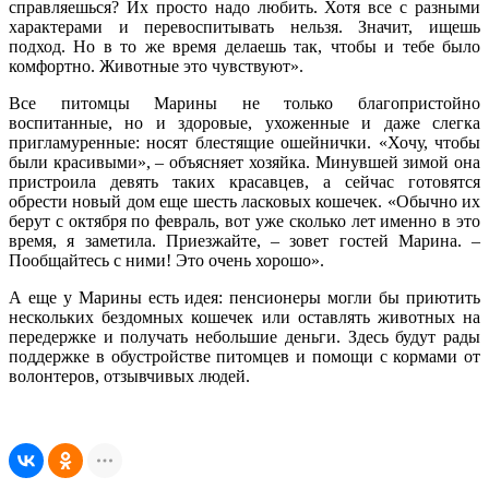
справляешься? Их просто надо любить. Хотя все с разными
характерами и перевоспитывать нельзя. Значит, ищешь
подход. Но в то же время делаешь так, чтобы и тебе было
комфортно. Животные это чувствуют».
Все питомцы Марины не только благопристойно
воспитанные, но и здоровые, ухоженные и даже слегка
пригламуренные: носят блестящие ошейнички. «Хочу, чтобы
были красивыми», – объясняет хозяйка. Минувшей зимой она
пристроила девять таких красавцев, а сейчас готовятся
обрести новый дом еще шесть ласковых кошечек. «Обычно их
берут с октября по февраль, вот уже сколько лет именно в это
время, я заметила. Приезжайте, – зовет гостей Марина. –
Пообщайтесь с ними! Это очень хорошо».
А еще у Марины есть идея: пенсионеры могли бы приютить
нескольких бездомных кошечек или оставлять животных на
передержке и получать небольшие деньги. Здесь будут рады
поддержке в обустройстве питомцев и помощи с кормами от
волонтеров, отзывчивых людей.