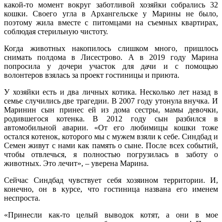
какой-то момент вокруг заботливой хозяйки собрались 32
кошки. Своего угла в Архангельске у Марины не было,
поэтому жила вместе с питомцами на съемных квартирах,
соблюдая стерильную чистоту.
Когда животных накопилось слишком много, пришлось
снимать полдома в Лисестрово. А в 2019 году Марина
попросила у дочери участок для дачи и с помощью
волонтеров взялась за проект гостиницы и приюта.
У хозяйки есть и два личных котика. Несколько лет назад в
семье случились две трагедии. В 2007 году утонула внучка. И
Маринин сын принес ей из дома сестры, мамы девочки,
родившегося котенка. В 2012 году сын разбился в
автомобильной аварии. «От его любимицы кошки тоже
остался котенок, которого мы с мужем взяли к себе. Синдбад и
Семен живут с нами как память о сыне. После всех событий,
чтобы отвлечься, я полностью погрузилась в заботу о
животных. Это лечит», – уверена Марина.
Сейчас Синдбад чувствует себя хозяином территории. И,
конечно, он в курсе, что гостиница названа его именем
неспроста.
«Принесли как-то целый выводок котят, а они в мое