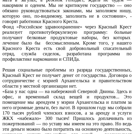
накормим и оденем. Мы не критикуем государство — оно
обязано руководствоваться законами, мы заполняем нишу,
которую оно, по-видимому, заполнить не в состоянии», -
говорят работники Красного Креста.
Фонд «Российское здравоохранение» через Красный Крест
реализует противотуберкулезную программу: больные
получают белковые продуктовые наборы, без которых
лечение было бы бессмысленным. Кроме того, у нашего
Красного Креста есть свой добровольный спасательный
отряд, служба сиделок, разработана программа по
профилактике наркомании и СПИДа.
Решая социальные проблемы из разряда государственных,
Красный Крест не получает денег от государства. Договора о
сотрудничестве с мэрией Архангельска и правительством
области у местной организации нет.
«База у нас одна — на набережной Северной Двины. Здесь и
офис, и временный склад вещей и продуктов... Это
помещение мы арендуем у мэрии Архангельска и платим за
него огромные деньги, без льгот. В прошлом году мы собрали
170 тысяч рублей членских взносов, а за аренду и услуги
ЖКХ «набежало» 300 тысяч! Пришлось доплачивать из
пожертвований — по уставу мы имеем на это право. Но ведь
эти деньги можно было потратить на основную деятельность,