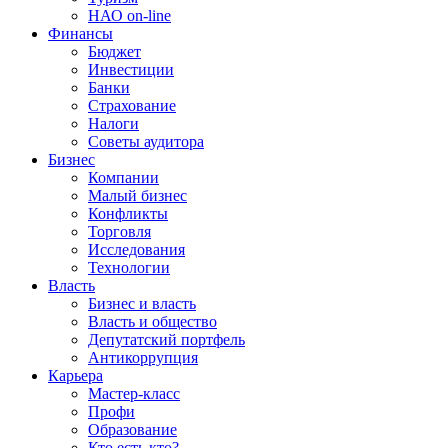
НАО on-line
Финансы
Бюджет
Инвестиции
Банки
Страхование
Налоги
Советы аудитора
Бизнес
Компании
Малый бизнес
Конфликты
Торговля
Исследования
Технологии
Власть
Бизнес и власть
Власть и общество
Депутатский портфель
Антикоррупция
Карьера
Мастер-класс
Профи
Образование
Кто есть кто?