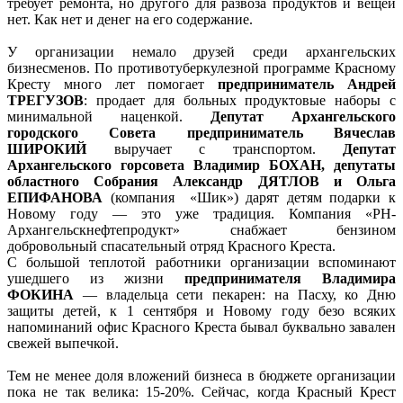
требует ремонта, но другого для развоза продуктов и вещей
нет. Как нет и денег на его содержание.
У организации немало друзей среди архангельских
бизнесменов. По противотуберкулезной программе Красному
Кресту много лет помогает
предприниматель Андрей
ТРЕГУЗОВ
: продает для больных продуктовые наборы с
минимальной наценкой.
Депутат Архангельского
городского Совета предприниматель Вячеслав
ШИРОКИЙ
выручает с транспортом.
Депутат
Архангельского горсовета Владимир БОХАН, депутаты
областного Собрания Александр ДЯТЛОВ и Ольга
ЕПИФАНОВА
(компания «Шик») дарят детям подарки к
Новому году — это уже традиция. Компания «РН-
Архангельскнефтепродукт» снабжает бензином
добровольный спасательный отряд Красного Креста.
С большой теплотой работники организации вспоминают
ушедшего из жизни
предпринимателя Владимира
ФОКИНА
— владельца сети пекарен: на Пасху, ко Дню
защиты детей, к 1 сентября и Новому году безо всяких
напоминаний офис Красного Креста бывал буквально завален
свежей выпечкой.
Тем не менее доля вложений бизнеса в бюджете организации
пока не так велика: 15-20%. Сейчас, когда Красный Крест