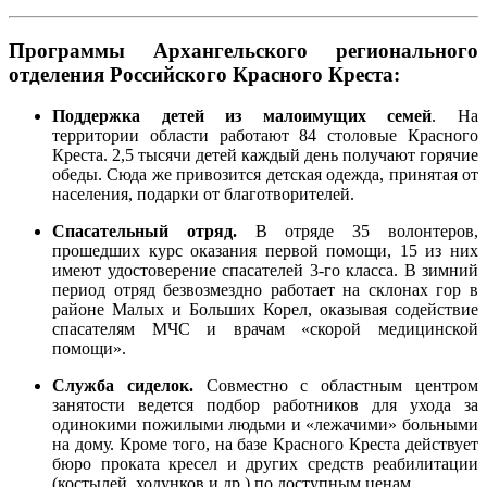
Программы Архангельского регионального
отделения Российского Красного Креста:
Поддержка детей из малоимущих семей
. На
территории области работают 84 столовые Красного
Креста. 2,5 тысячи детей каждый день получают горячие
обеды. Сюда же привозится детская одежда, принятая от
населения, подарки от благотворителей.
Спасательный отряд.
В отряде 35 волонтеров,
прошедших курс оказания первой помощи, 15 из них
имеют удостоверение спасателей 3-го класса. В зимний
период отряд безвозмездно работает на склонах гор в
районе Малых и Больших Корел, оказывая содействие
спасателям МЧС и врачам «скорой медицинской
помощи».
Служба сиделок.
Совместно с областным центром
занятости ведется подбор работников для ухода за
одинокими пожилыми людьми и «лежачими» больными
на дому. Кроме того, на базе Красного Креста действует
бюро проката кресел и других средств реабилитации
(костылей, ходунков и др.) по доступным ценам.