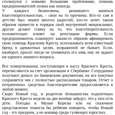
столкнулся с новыми большими проблемами, помошь
предпринимателей нужна как никогда.
У каждого бизнесмена, решившего заняться
благотворительностью, - свои на то причины. Кто-то сам в
детстве был лишен многих радостей, кто-то хочет таким
образом привести в порядок свой внутренний микроклимат,
другие делают ставку на то, что благотворительность
положительно влияет на репутацию фирмы. Если
предприниматель планирует каким-то образом афишировать
свою помощь Красному Кресту, использовать всем известный
бренд в адекватных целях, возражений не бывает. Если,
наоборот, просит нигде не упоминать его имя, ему не задают
ни единого лишнего вопроса.
Все пожертвования, поступающие в кассу Красного Креста,
перечисляются на счет организации в Сбербанке. Сотрудники
получают деньги по банковским документам, на все покупки
сохраняется чек с полностью расписанным товаром. Отчет о
потраченных средствах благотворителям предоставляется в
любой момент.
Скоро Новый год, и родители большинства подопечных
Красного Креста недели на две вообще забудут, что у них есть
дети. Поездка в Малые Корелы или на сказочное
представление помогла бы ребятам поверить, чтобы Новый
год - это праздник, а не кошмар среди гуляющих взрослых.