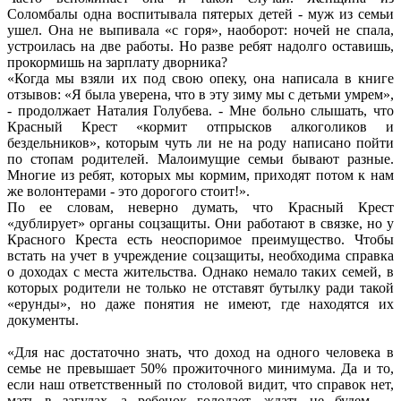
Соломбалы одна воспитывала пятерых детей - муж из семьи
ушел. Она не выпивала «с горя», наоборот: ночей не спала,
устроилась на две работы. Но разве ребят надолго оставишь,
прокормишь на зарплату дворника?
«Когда мы взяли их под свою опеку, она написала в книге
отзывов: «Я была уверена, что в эту зиму мы с детьми умрем»,
- продолжает Наталия Голубева. - Мне больно слышать, что
Красный Крест «кормит отпрысков алкоголиков и
бездельников», которым чуть ли не на роду написано пойти
по стопам родителей. Малоимущие семьи бывают разные.
Многие из ребят, которых мы кормим, приходят потом к нам
же волонтерами - это дорогого стоит!».
По ее словам, неверно думать, что Красный Крест
«дублирует» органы соцзащиты. Они работают в связке, но у
Красного Креста есть неоспоримое преимущество. Чтобы
встать на учет в учреждение соцзащиты, необходима справка
о доходах с места жительства. Однако немало таких семей, в
которых родители не только не отставят бутылку ради такой
«ерунды», но даже понятия не имеют, где находятся их
документы.
«Для нас достаточно знать, что доход на одного человека в
семье не превышает 50% прожиточного минимума. Да и то,
если наш ответственный по столовой видит, что справок нет,
мать в загулах, а ребенок голодает, ждать не будем —