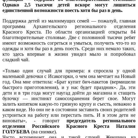
Однако 2,5 тысячи детей вскоре могут лишиться
единственной возможности поесть хотя бы раз в день.
Поддержка детей из малоимущих семей — пожалуй, главная
программа Архангельского регионального отделения
Красного Креста. По области организацией открыты 84
благотворительные столовые. Две с половиной тысячи ребят
имеют возможность согреться и умыться, получить что-то из
одежды и хотя бы раз в день поесть. Среди них немало таких,
кто здесь впервые в жизни увидел мыло и попробовал
сладкий чай.
«Только один случай для примера: я спросила у одной
маленькой девочки с Исакогорки, о чем она мечтает на Новый
год. Она мне ответила: «Брат купит бич-пакетов (вермишели
быстрого приготовления), и у нас будет праздник». Да, эти
дети и в три года могут наугад дойти до магазина и стащить
булочку — инстинкт самосохранения берет свое. Могут
залить кипятком какую-то грязную крупу и съесть, неважно в
каком виде. Но они не в состоянии заставить своих родителей
устроиться на работу или перестать пить. И в этом дети не
виноваты», - говорит
председатель регионального
отделения Российского Красного Креста Наталия
ГОЛУБЕВА
(на снимке).
Часто вспоминает она и такой случай. Женщина из