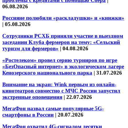
проблемы с кредитами с помощью Сбера
|
06.08.2026
Россияне полюбили «раскладушки» и «книжки»
|
05.08.2026
Сотрудники РСХБ приняли участие в выездном
заседании Клуба фермеров на тему: «Сельский
туризм для фермеров»
|
04.08.2026
«Ростелеком» провел серию турниров по игре
«БезОпасный интернет» в экологическом лагере
Кенозерского национального парка
|
31.07.2026
Внимание на экран: Wink первым из онлайн-
кинотеатров совместно с МЧС России запустил
экстренные оповещения
|
22.07.2026
МегаФон назвал самые популярные 5G-
смартфоны в России
|
20.07.2026
МегаФон охватил 4G-сигналом десятки