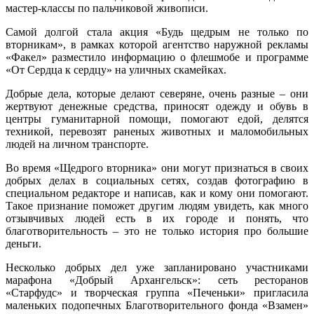
мастер-классы по пальчиковой живописи.
Самой долгой стала акция «Будь щедрым не только по
вторникам», в рамках которой агентство наружной рекламы
«Факел» разместило информацию о флешмобе и программе
«От Сердца к сердцу» на уличных скамейках.
Добрые дела, которые делают северяне, очень разные – они
жертвуют денежные средства, приносят одежду и обувь в
центры гуманитарной помощи, помогают едой, делятся
техникой, перевозят раненых животных и маломобильных
людей на личном транспорте.
Во время «Щедрого вторника» они могут признаться в своих
добрых делах в социальных сетях, создав фотографию в
специальном редакторе и написав, как и кому они помогают.
Такое признание поможет другим людям увидеть, как много
отзывчивых людей есть в их городе и понять, что
благотворительность – это не только история про большие
деньги.
Несколько добрых дел уже запланировано участниками
марафона «Добрый Архангельск»: сеть ресторанов
«Старфудс» и творческая группа «Печеньки» пригласила
маленьких подопечных Благотворительного фонда «Взамен»