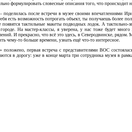
ьно формулировать словесные описания того, что происходит н
 — поделилась после встречи в музее своими впечатлениями Ир
ебя есть возможность потрогать объект, ты получаешь более п
е появятся тактильные макеты подводных лодок. А тактильно-з
городе. На мастер-классы, я уверена, у нас тоже будет много
ний. И прекрасно, что всё это здесь, в Северодвинске, рядом. 
ть чему-то больше времени, узнать ещё что-то интересное.
» положено, первая встреча с представителями ВОС состоялась
тся в дорогу: уже в конце марта три сотрудника музея в рамка