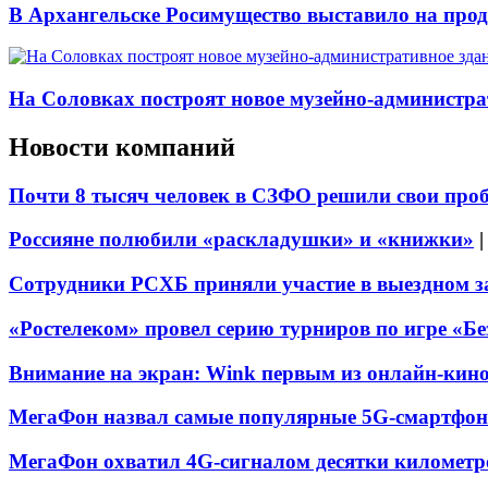
В Архангельске Росимущество выставило на про
На Соловках построят новое музейно-администра
Новости компаний
Почти 8 тысяч человек в СЗФО решили свои про
Россияне полюбили «раскладушки» и «книжки»
Сотрудники РСХБ приняли участие в выездном за
«Ростелеком» провел серию турниров по игре «Б
Внимание на экран: Wink первым из онлайн-кино
МегаФон назвал самые популярные 5G-смартфон
МегаФон охватил 4G-сигналом десятки километр