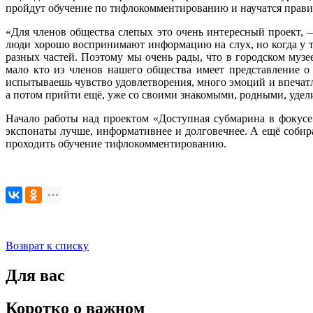
пройдут обучение по тифлокомментированию и научатся правил
«Для членов общества слепых это очень интересный проект,
люди хорошо воспринимают информацию на слух, но когда у т
разных частей. Поэтому мы очень рады, что в городском музе
мало кто из членов нашего общества имеет представление о 
испытываешь чувство удовлетворения, много эмоций и впечатле
а потом прийти ещё, уже со своими знакомыми, родными, удели
Начало работы над проектом «Доступная субмарина в фокусе
экспонаты лучше, информативнее и долговечнее. А ещё собираю
проходить обучение тифлокомментированию.
Возврат к списку
Для вас
Коротко о важном