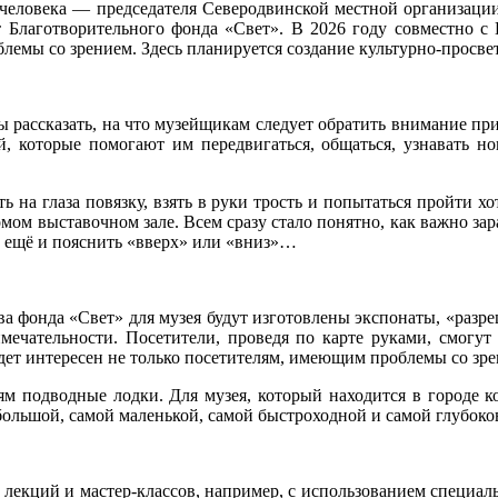
человека — председателя Северодвинской местной организаци
 Благотворительного фонда «Свет». В 2026 году совместно с 
лемы со зрением. Здесь планируется создание культурно-просве
ы рассказать, на что музейщикам следует обратить внимание пр
й, которые помогают им передвигаться, общаться, узнавать но
ть на глаза повязку, взять в руки трость и попытаться пройти 
мом выставочном зале. Всем сразу стало понятно, как важно зар
о ещё и пояснить «вверх» или «вниз»…
тва фонда «Свет» для музея будут изготовлены экспонаты, «раз
имечательности. Посетители, проведя по карте руками, смогут
удет интересен не только посетителям, имеющим проблемы со зре
ям подводные лодки. Для музея, который находится в городе ко
ольшой, самой маленькой, самой быстроходной и самой глубоков
 лекций и мастер-классов, например, с использованием специал