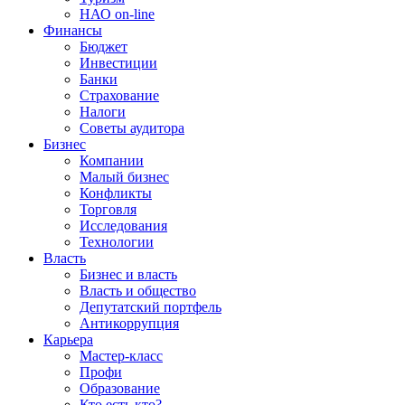
НАО on-line
Финансы
Бюджет
Инвестиции
Банки
Страхование
Налоги
Советы аудитора
Бизнес
Компании
Малый бизнес
Конфликты
Торговля
Исследования
Технологии
Власть
Бизнес и власть
Власть и общество
Депутатский портфель
Антикоррупция
Карьера
Мастер-класс
Профи
Образование
Кто есть кто?