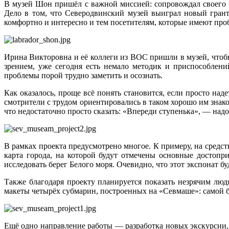
В музей Шон пришёл с важной миссией: сопровождал своего 
Дело в том, что Северодвинский музей выиграл новый грант
комфортно и интересно и тем посетителям, которые имеют проб
Ирина Викторовна и её коллеги из ВОС пришли в музей, чтоб
зрением, уже сегодня есть немало методик и приспособлени
проблемы порой трудно заметить и осознать.
Как оказалось, проще всё понять становится, если просто наде
смотрители с трудом ориентировались в таком хорошо им знако
что недостаточно просто сказать: «Впереди ступенька», — над
В рамках проекта предусмотрено многое. К примеру, на средс
карта города, на которой будут отмечены основные достопр
исследовать берег Белого моря. Очевидно, что этот экспонат б
Также благодаря проекту планируется показать незрячим люд
макеты четырёх субмарин, построенных на «Севмаше»: самой б
Ещё одно направление работы — разработка новых экскурсии,