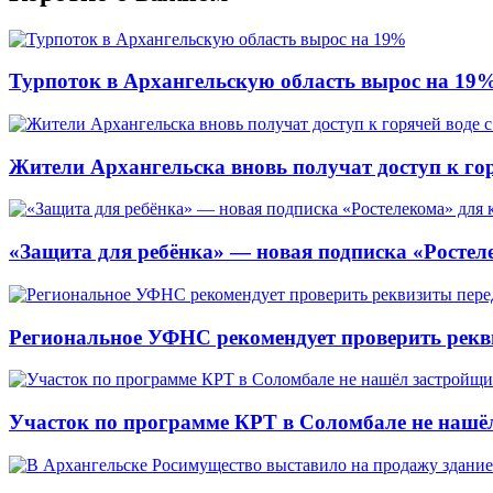
Турпоток в Архангельскую область вырос на 19
Жители Архангельска вновь получат доступ к горя
«Защита для ребёнка» — новая подписка «Ростеле
Региональное УФНС рекомендует проверить рекв
Участок по программе КРТ в Соломбале не нашё