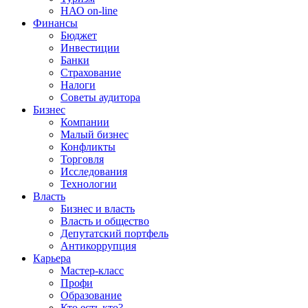
НАО on-line
Финансы
Бюджет
Инвестиции
Банки
Страхование
Налоги
Советы аудитора
Бизнес
Компании
Малый бизнес
Конфликты
Торговля
Исследования
Технологии
Власть
Бизнес и власть
Власть и общество
Депутатский портфель
Антикоррупция
Карьера
Мастер-класс
Профи
Образование
Кто есть кто?