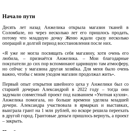
Начало пути
Десять лет назад Анжелика открыла магазин тканей в
Соломбале, но через несколько лет его пришлось продать,
потому что младшую дочку Женю ждали сразу несколько
операций и долгий период восстановления после них.
«Я уже не могла посвящать себя магазину, хотя очень его
любила, – признаётся Анжелика. – Мои благодарные
покупатели до сих пор вспоминают царившую там атмосферу,
но сейчас у магазина другая хозяйка. Для меня было очень
важно, чтобы с моим уходом магазин продолжал жить».
Первый опыт открытия швейного цеха у Анжелики был со
старшей дочерью Александрой в 2022 году – тогда они
задумали совместный проект под названием «Уютная кухня».
Анжелика помогала, но больше времени уделяла младшей
дочери. Александра участвовала в ярмарках и выставках,
выиграла грант на 1 млн рублей, но вскоре решила переехать
в другой город. Грантовые деньги пришлось вернуть, а проект
– закрыть.