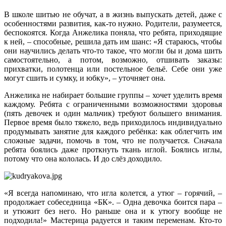
В школе шитью не обучат, а в жизнь выпускать детей, даже с
особенностями развития, как‑то нужно. Родители, разумеется,
беспокоятся. Когда Анжелика поняла, что ребята, приходящие
к ней, – способные, решила дать им шанс: «Я стараюсь, чтобы
они научились делать что‑то такое, что могли бы и дома шить
самостоятельно, а потом, возможно, отшивать заказы:
прихватки, полотенца или постельное бельё. Себе они уже
могут сшить и сумку, и юбку», – уточняет она.
Анжелика не набирает большие группы – хочет уделить время
каждому. Ребята с ограниченными возможностями здоровья
(пять девочек и один мальчик) требуют большего внимания.
Первое время было тяжело, ведь приходилось индивидуально
продумывать занятие для каждого ребёнка: как облегчить им
сложные задачи, помочь в том, что не получается. Сначала
ребята боялись даже проткнуть ткань иглой. Боялись иглы,
потому что она кололась. И до слёз доходило.
«Я всегда напоминаю, что игла колется, а утюг – горячий, –
продолжает собеседница «БК». – Одна девочка боится пара –
и утюжит без него. Но раньше она и к утюгу вообще не
подходила!» Мастерица радуется и таким переменам. Кто‑то