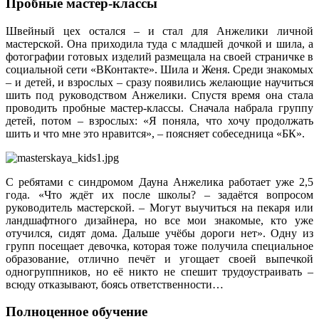
Пробные мастер-классы
Швейный цех остался – и стал для Анжелики личной
мастерской. Она приходила туда с младшей дочкой и шила, а
фотографии готовых изделий размещала на своей страничке в
социальной сети «ВКонтакте». Шила и Женя. Среди знакомых
– и детей, и взрослых – сразу появились желающие научиться
шить под руководством Анжелики. Спустя время она стала
проводить пробные мастер-классы. Сначала набрала группу
детей, потом – взрослых: «Я поняла, что хочу продолжать
шить и что мне это нравится», – поясняет собеседница «БК».
С ребятами с синдромом Дауна Анжелика работает уже 2,5
года. «Что ждёт их после школы? – задаётся вопросом
руководитель мастерской. – Могут выучиться на пекаря или
ландшафтного дизайнера, но все мои знакомые, кто уже
отучился, сидят дома. Дальше учёбы дороги нет». Одну из
групп посещает девочка, которая тоже получила специальное
образование, отлично печёт и угощает своей выпечкой
одногруппников, но её никто не спешит трудоустраивать –
всюду отказывают, боясь ответственности…
Полноценное обучение