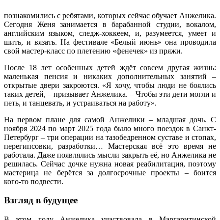
познакомились с ребятами, которых сейчас обучает Анжелика.
Сегодня Женя занимается в барабанной студии, вокалом,
английским языком, следж-хоккеем, и, разумеется, умеет и
шить, и вязать. На фестивале «Белый июнь» она проводила
свой мастер-класс по плетению «фенечек» из пряжи.
После 18 лет особенных детей ждёт совсем другая жизнь:
маленькая пенсия и никаких дополнительных занятий –
открытые двери закроются. «Я хочу, чтобы люди не боялись
таких детей, – призывает Анжелика. – Чтобы эти дети могли и
петь, и танцевать, и устраиваться на работу».
На первом плане для самой Анжелики – младшая дочь. С
ноября 2024 по март 2025 года было много поездок в Санкт-
Петербург – три операции на тазобедренном суставе и стопах,
перегипсовки, разработки… Мастерская всё это время не
работала. Даже появлялись мысли закрыть её, но Анжелика не
решилась. Сейчас дочке нужна новая реабилитация, поэтому
мастерица не берётся за долгосрочные проекты – боится
кого‑то подвести.
Взгляд в будущее
В этом году Анжелика участвовала в Маргаритинской