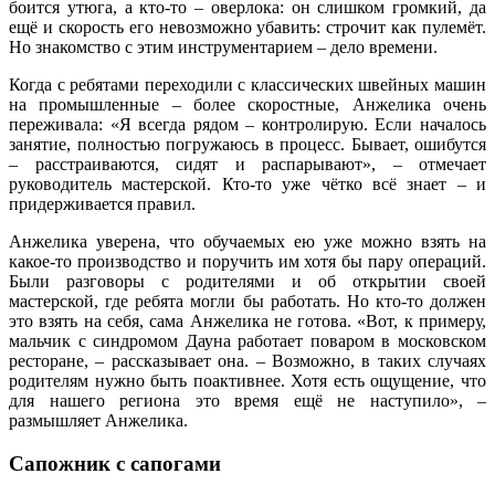
боится утюга, а кто‑то – оверлока: он слишком громкий, да
ещё и скорость его невозможно убавить: строчит как пулемёт.
Но знакомство с этим инструментарием – дело времени.
Когда с ребятами переходили с классических швейных машин
на промышленные – более скоростные, Анжелика очень
переживала: «Я всегда рядом – контролирую. Если началось
занятие, полностью погружаюсь в процесс. Бывает, ошибутся
– расстраиваются, сидят и распарывают», – отмечает
руководитель мастерской. Кто‑то уже чётко всё знает – и
придерживается правил.
Анжелика уверена, что обучаемых ею уже можно взять на
какое‑то производство и поручить им хотя бы пару операций.
Были разговоры с родителями и об открытии своей
мастерской, где ребята могли бы работать. Но кто‑то должен
это взять на себя, сама Анжелика не готова. «Вот, к примеру,
мальчик с синдромом Дауна работает поваром в московском
ресторане, – рассказывает она. – Возможно, в таких случаях
родителям нужно быть поактивнее. Хотя есть ощущение, что
для нашего региона это время ещё не наступило», –
размышляет Анжелика.
Сапожник с сапогами