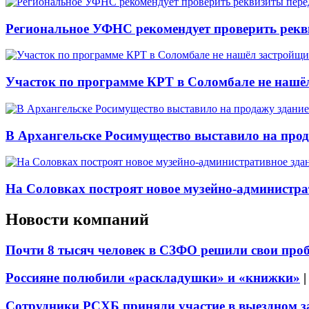
Региональное УФНС рекомендует проверить рекв
Участок по программе КРТ в Соломбале не нашё
В Архангельске Росимущество выставило на про
На Соловках построят новое музейно-администра
Новости компаний
Почти 8 тысяч человек в СЗФО решили свои про
Россияне полюбили «раскладушки» и «книжки»
Сотрудники РСХБ приняли участие в выездном за