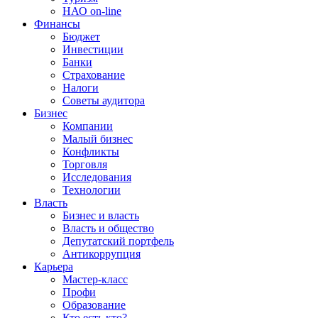
НАО on-line
Финансы
Бюджет
Инвестиции
Банки
Страхование
Налоги
Советы аудитора
Бизнес
Компании
Малый бизнес
Конфликты
Торговля
Исследования
Технологии
Власть
Бизнес и власть
Власть и общество
Депутатский портфель
Антикоррупция
Карьера
Мастер-класс
Профи
Образование
Кто есть кто?