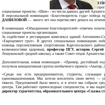
ЕП
про
социальные проекты. «Шик» - из числа давних друзей Арханге
В персональной номинации «Благотворитель года» победа 
ДАНИЛОВОЙ
— много лет она перечисляет деньги на лечени
В номинации «Объединение благотворителей» отмечен попечит
социальные проекты организации.
За содействие в реставрации комплекса зданий Антониево-
«Евроцемент груп». В других специальных номинациях поб
помощь перспективным спортсменам Каргопольского район
возможностями здоровья),
профессор ПГУ, историк Серг
Лешуконской средней школы), а также Совет отцов Архангельс
Дополнительная, новая номинация - «Пример, достойный под
получила инициативная группа необычного проекта «Аватар. Д
«Среди нас есть предприниматели, студенты, служащие 
единомышленников. Мы хотели воплотить свою мечту — укр
тяжело. Предложений было много, и в итоге мы собрали сре
центра. Там работают превосходные специалисты, и мы надеем
директор турагентства, образовательного центра «Сказка