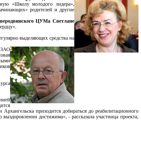
ьную «Школу молодого лидера»,
ачинающих» родителей и другие
еверодвинского ЦУМа Светлане
ердцу».
регулярно выделяющих средства на
 ЗАО
овая
ными
иков
курса
нией
ится
н Архангельска приходится добираться до реабилитационного
о выздоровлении достижима», - рассказала участница проекта,