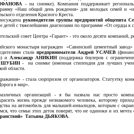
ИФАНОВА
- на снимке). Компания поддерживает регионал
грамму «Наш общий день рождения» для молодых семей и «н
льского отделения Красного Креста.
присуждена
руководителю группы предприятий общепита С
е детей с тяжелейшими диагнозами по программе «От сердца к с
ельский совет Центра «Гарант» - это около десяти компаний, 
Сийского монастыря награжден «Савинский цементный завод»
едителями стали
предприниматели Андрей УСАЧЕВ
(финанс
а) и
Александр АНИКИН
(поддержка боулеров с ограничен
ей ШУБИН
- на снимке (именная стипендия для лучших учен
кой области.
ражания» - стала сюрпризом от организаторов. Статуэтку кон
орога в мир».
различных организаций - я бы назвала нас просто компа
асить жизнь прежде незнакомого человека, которому приход
дства на автомобиль для малышей-инвалидов, которым с окраи
ся, что семьи этих деток поверят, что не одиноки и их мечта 
 странствий» Татьяна ДЬЯКОВА
.