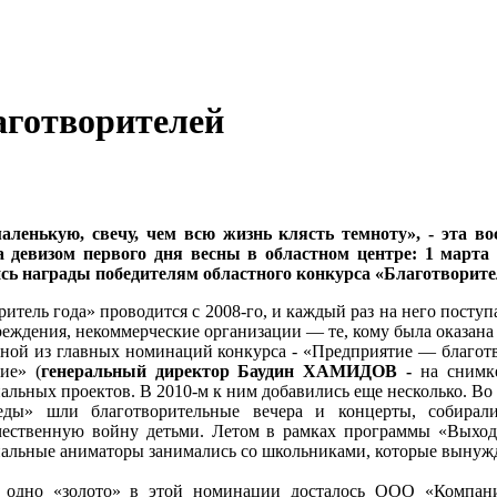
аготворителей
аленькую, свечу, чем всю жизнь клясть темноту», - эта в
 девизом первого дня весны в областном центре: 1 марта
сь награды победителям областного конкурса «Благотворитель
тель года» проводится с 2008-го, и каждый раз на него поступа
реждения, некоммерческие организации — те, кому была оказана
ной из главных номинаций конкурса - «Предприятие — благотв
ие» (
генеральный директор Баудин ХАМИДОВ -
на снимке
альных проектов. В 2010-м к ним добавились еще несколько. Во
еды» шли благотворительные вечера и концерты, собирал
ественную войну детьми. Летом в рамках программы «Выходи
альные аниматоры занимались со школьниками, которые вынужд
 одно «золото» в этой номинации досталось ООО «Компан