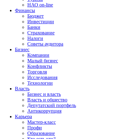
НАО on-line
Финансы
Бюджет
Инвестиции
Банки
Страхование
Налоги
Советы аудитора
Бизнес
Компании
Малый бизнес
Конфликты
Торговля
Исследования
Технологии
Власть
Бизнес и власть
Власть и общество
Депутатский портфель
Антикоррупция
Карьера
Мастер-класс
Профи
Образование
Кто есть кто?