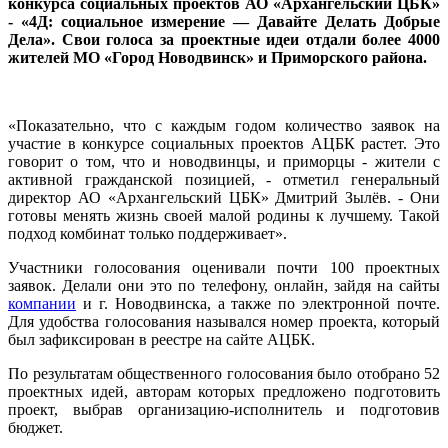
конкурса социальных проектов АО «Архангельский ЦБК»
- «4Д: социальное измерение — Давайте Делать Добрые
Дела». Свои голоса за проектные идеи отдали более 4000
жителей МО «Город Новодвинск» и Приморского района.
«Показательно, что с каждым годом количество заявок на
участие в конкурсе социальных проектов АЦБК растет. Это
говорит о том, что и новодвинцы, и приморцы - жители с
активной гражданской позицией, - отметил генеральный
директор АО «Архангельский ЦБК» Дмитрий Зылёв. - Они
готовы менять жизнь своей малой родины к лучшему. Такой
подход комбинат только поддерживает».
Участники голосования оценивали почти 100 проектных
заявок. Делали они это по телефону, онлайн, зайдя на сайты
компании
и г. Новодвинска, а также по электронной почте.
Для удобства голосования назывался номер проекта, который
был зафиксирован в реестре на сайте АЦБК.
По результатам общественного голосования было отобрано 52
проектных идей, авторам которых предложено подготовить
проект, выбрав организацию-исполнитель и подготовив
бюджет.