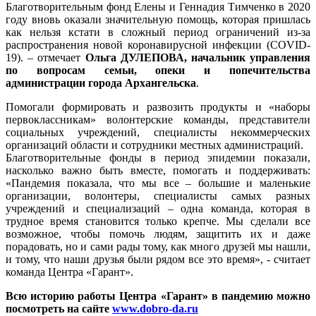
Благотворительным фонд Елены и Геннадия Тимченко в 2020
году вновь оказали значительную помощь, которая пришлась
как нельзя кстати в сложный период ограничений из-за
распространения новой коронавирусной инфекции (COVID-
19). – отмечает
Ольга ДУЛЕ
ПОВА, начальник управления
по вопросам семьи, опеки и попечительства
администрации города Архангельска
.
Помогали формировать и развозить продукты и «наборы
первоклассникам» волонтерские команды, представители
социальных учреждений, специалисты некоммерческих
организаций области и сотрудники местных администраций.
Благотворительные фонды в период эпидемии показали,
насколько важно быть вместе, помогать и поддерживать:
«Пандемия показала, что мы все – большие и маленькие
организации, волонтеры, специалисты самых разных
учреждений и специализаций – одна команда, которая в
трудное время становится только крепче. Мы сделали все
возможное, чтобы помочь людям, защитить их и даже
порадовать, но и сами рады тому, как много друзей мы нашли,
и тому, что наши друзья были рядом все это время», - считает
команда Центра «Гарант».
Всю историю работы Центра «Гарант» в пандемию можно
посмотреть на сайте
www.dobro-da.ru